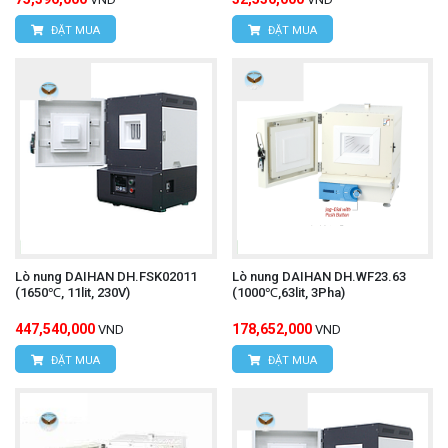
ĐẶT MUA
ĐẶT MUA
Lò nung DAIHAN DH.FSK02011
Lò nung DAIHAN DH.WF23.63
(1650℃, 11lit, 230V)
(1000℃,63lit, 3Pha)
447,540,000
178,652,000
VND
VND
ĐẶT MUA
ĐẶT MUA