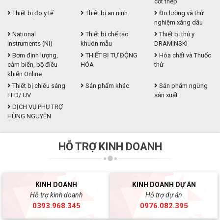
cốt thép
Thiết bị đo y tế
Thiết bị an ninh
Đo lường và thử
nghiệm xăng dầu
National
Thiết bị chế tạo
Thiết bị thú y
Instruments (NI)
khuôn mẫu
DRAMINSKI
Bơm định lượng,
THIẾT BỊ TỰ ĐỘNG
Hóa chất và Thuốc
cảm biến, bộ điều
HÓA
thử
khiển Online
Thiết bị chiếu sáng
Sản phẩm khác
Sản phẩm ngừng
LED/ UV
sản xuất
DỊCH VỤ PHỤ TRỢ
HÙNG NGUYÊN
HỖ TRỢ KINH DOANH
KINH DOANH
KINH DOANH DỰ ÁN
Hỗ trợ kinh doanh
Hỗ trợ dự án
0393.968.345
0976.082.395