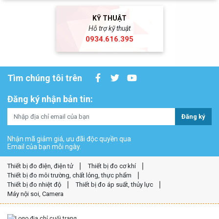
KỸ THUẬT
Hỗ trợ kỹ thuật
0934.616.395
Tìm chúng tôi trên
Đăng ký nhận bản tin:
Đăng ký
Nhận mã giảm giá, ưu đãi độc quyền qua
Email của bạn mỗi ngày.
Thiết bị đo điện, điện tử
Thiết bị đo cơ khí
Thiết bị đo môi trường, chất lỏng, thực phẩm
Thiết bị đo nhiệt độ
Thiết bị đo áp suất, thủy lực
Máy nội soi, Camera