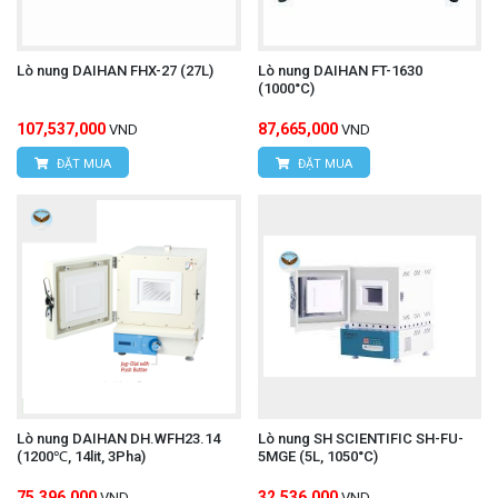
Lò nung DAIHAN FHX-27 (27L)
Lò nung DAIHAN FT-1630
(1000°C)
107,537,000
87,665,000
VND
VND
ĐẶT MUA
ĐẶT MUA
Lò nung DAIHAN DH.WFH23.14
Lò nung SH SCIENTIFIC SH-FU-
(1200℃, 14lit, 3Pha)
5MGE (5L, 1050°C)
75,396,000
32,536,000
VND
VND