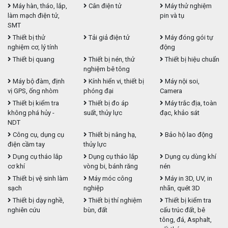
Máy hàn, tháo, lắp,
Cân điện tử
Máy thử nghiệm
làm mạch điện tử,
pin và tụ
SMT
Thiết bị thử
Tải giả điện tử
Máy đóng gói tự
nghiệm cơ, lý tính
động
Thiết bị quang
Thiết bị nén, thử
Thiết bị hiệu chuẩn
nghiệm bê tông
Máy bộ đàm, định
Kính hiển vi, thiết bị
Máy nội soi,
vị GPS, ống nhòm
phóng đại
Camera
Thiết bị kiểm tra
Thiết bị đo áp
Máy trắc địa, toàn
không phá hủy -
suất, thủy lực
đạc, khảo sát
NDT
Công cụ, dụng cụ
Thiết bị nâng hạ,
Bảo hộ lao động
điện cầm tay
thủy lực
Dụng cụ tháo lắp
Dụng cụ tháo lắp
Dụng cụ dùng khí
cơ khí
vòng bi, bánh răng
nén
Thiết bị vệ sinh làm
Máy móc công
Máy in 3D, UV, in
sạch
nghiệp
nhãn, quét 3D
Thiết bị dạy nghề,
Thiết bị thí nghiệm
Thiết bị kiểm tra
nghiên cứu
bùn, đất
cấu trúc đất, bê
tông, đá, Asphalt,