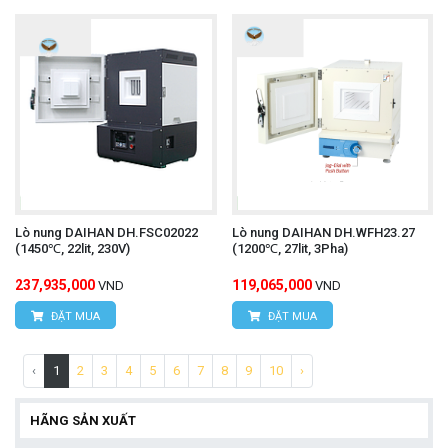
Lò nung DAIHAN DH.FSC02022
Lò nung DAIHAN DH.WFH23.27
(1450℃, 22lit, 230V)
(1200℃, 27lit, 3Pha)
237,935,000
119,065,000
VND
VND
ĐẶT MUA
ĐẶT MUA
‹
1
2
3
4
5
6
7
8
9
10
›
HÃNG SẢN XUẤT