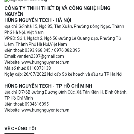
CÔNG TY TNHH THIẾT BỊ VÀ CÔNG NGHỆ HÙNG
NGUYÊN
HÙNG NGUYÊN TECH - HÀ NỘI
Địa chỉ: Số nhà 15, Ngõ 85, Tân Xuân, Phường Đông Ngạc, Thành
Phố Hà Nội, Việt Nam
VPGD: Số 1, Ngách 2, Ngõ 56 Đường Lê Quang Đạo, Phường Từ
Liêm, Thành Phố Hà Nội,Việt Nam
Điện thoại: 0393.968.345 / 0976.082.395
Email: vantien2307@gmail.com
Website: www.hungnguyentech.vn
Mã số thuế: 0110073138
Ngày cấp: 26/07/2022 Nơi cấp Sở kế hoạch và đầu tư TP Hà Nội
HÙNG NGUYÊN TECH - TP HỒ CHÍ MINH
Địa chỉ: D7/6B Đường Dương Đình Cúc, Xã Tân Kiên, H. Bình Chánh,
TP Hồ Chí Minh
Điện thoại: 0934616395
Website: www.hungnguyentech.vn
VỀ CHÚNG TÔI