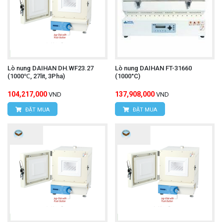
Lò nung DAIHAN DH.WF23.27
Lò nung DAIHAN FT-31660
(1000℃, 27lit, 3Pha)
(1000°C)
104,217,000
137,908,000
VND
VND
ĐẶT MUA
ĐẶT MUA