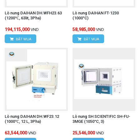
Lò nung DAIHAN DH.WFH23.63
Lò nung DAIHAN FT-1230
(1200℃, 63lit, 3Pha)
(1000°C)
194,115,000
58,985,000
VND
VND
ĐẶT MUA
ĐẶT MUA
Lò nung DAIHAN DH.WF23.12
Lò nung SH SCIENTIFIC SH-FU-
(1000℃, 12 L, 3Pha)
3MGE (1050°C, 3)
63,544,000
25,546,000
VND
VND