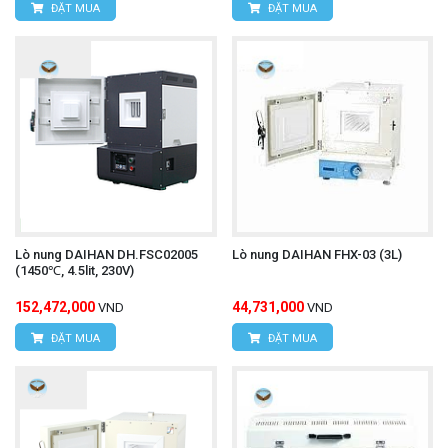
ĐẶT MUA
ĐẶT MUA
Lò nung DAIHAN DH.FSC02005
Lò nung DAIHAN FHX-03 (3L)
(1450℃, 4.5lit, 230V)
152,472,000
44,731,000
VND
VND
ĐẶT MUA
ĐẶT MUA