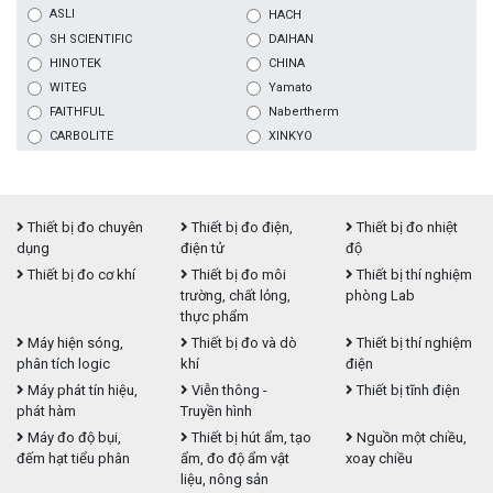
ASLI
HACH
SH SCIENTIFIC
DAIHAN
HINOTEK
CHINA
WITEG
Yamato
FAITHFUL
Nabertherm
CARBOLITE
XINKYO
Thiết bị đo chuyên
Thiết bị đo điện,
Thiết bị đo nhiệt
dụng
điện tử
độ
Thiết bị đo cơ khí
Thiết bị đo môi
Thiết bị thí nghiệm
trường, chất lỏng,
phòng Lab
thực phẩm
Máy hiện sóng,
Thiết bị đo và dò
Thiết bị thí nghiệm
phân tích logic
khí
điện
Máy phát tín hiệu,
Viễn thông -
Thiết bị tĩnh điện
phát hàm
Truyền hình
Máy đo độ bụi,
Thiết bị hút ẩm, tạo
Nguồn một chiều,
đếm hạt tiểu phân
ẩm, đo độ ẩm vật
xoay chiều
liệu, nông sản