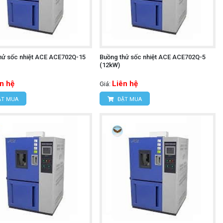
hử sốc nhiệt ACE ACE702Q-15
Buồng thử sốc nhiệt ACE ACE702Q-5
(12kW)
n hệ
Liên hệ
Giá:
T MUA
ĐẶT MUA