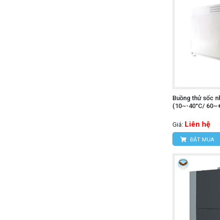
Buồng thử sốc n
(10~-40°C/ 60~
Liên hệ
Giá:
ĐẶT MUA