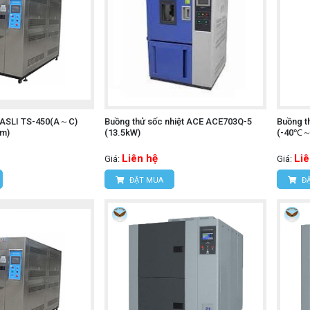
t ASLI TS-450(A～C)
Buồng thử sốc nhiệt ACE ACE703Q-5
Buồng t
mm)
(13.5kW)
(-40℃～1
Liên hệ
Liê
Giá:
Giá:
ĐẶT MUA
ĐẶ