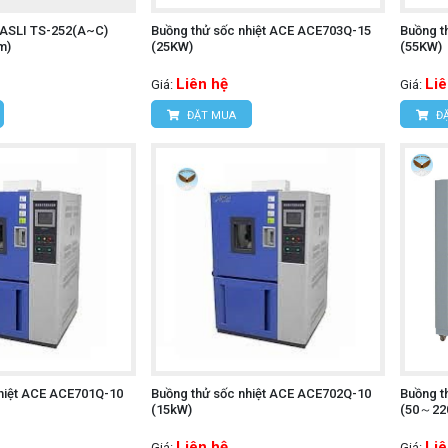
t ASLI TS-252(A~C)
Buồng thử sốc nhiệt ACE ACE703Q-15
Buồng t
m)
(25KW)
(55KW)
Liên hệ
Liê
Giá:
Giá:
ĐẶT MUA
ĐẶ
nhiệt ACE ACE701Q-10
Buồng thử sốc nhiệt ACE ACE702Q-10
Buồng t
(15kW)
(50～22
Liên hệ
Liê
Giá:
Giá: