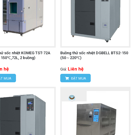
hử sốc nhiệt KOMEG TST-72A
Buồng thử sốc nhiệt DGBELL BTS2-150
50℃,72L, 2 buồng)
(50～220℃)
n hệ
Liên hệ
Giá:
T MUA
ĐẶT MUA