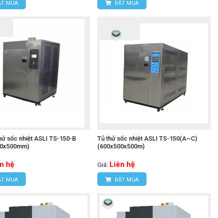
T MUA
ĐẶT MUA
hử sốc nhiệt ASLI TS-150-B
Tủ thử sốc nhiệt ASLI TS-150(A~C)
00x500mm)
(600x500x500m)
n hệ
Liên hệ
Giá:
T MUA
ĐẶT MUA