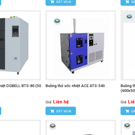
ĐẶT MUA
ĐẶ
hiệt DGBELL BTS-80 (50
Buồng thử sốc nhiệt ACE ATS-340
Buồng t
(600x5
Liên hệ
Liê
Giá:
Giá:
ĐẶT MUA
ĐẶ