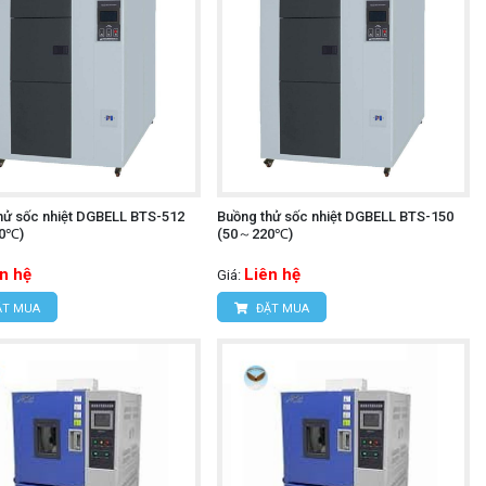
hử sốc nhiệt DGBELL BTS-512
Buồng thử sốc nhiệt DGBELL BTS-150
0℃)
(50～220℃)
n hệ
Liên hệ
Giá:
T MUA
ĐẶT MUA