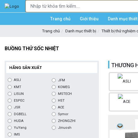
Trang chủ
Giới thiệu
Danh mục thiết 
Trang chủ
Danh mục thiết bị
Thiết bị thử nghiệm cơ
BUỒNG THỬ SỐC NHIỆT
THƯƠNG H
HÃNG SẢN XUẤT
ASLI
JFM
KMT
KOMEG
LISUN
MSTECH
ESPEC
HST
JSR
ACE
DGBELL
Symor
HUDA
ZHONGZHI
YuYang
Jinuosh
IMS