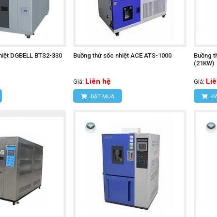
hiệt DGBELL BTS2-330
Buồng thử sốc nhiệt ACE ATS-1000
Buồng t
(21KW)
Liên hệ
Liê
Giá:
Giá:
ĐẶT MUA
ĐẶ