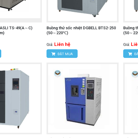
t ASLI TS-49(A～C)
Buồng thử sốc nhiệt DGBELL BTS2-250
Buồng t
mm)
(50～220℃)
(50～22
Liên hệ
Liê
Giá:
Giá:
ĐẶT MUA
ĐẶ