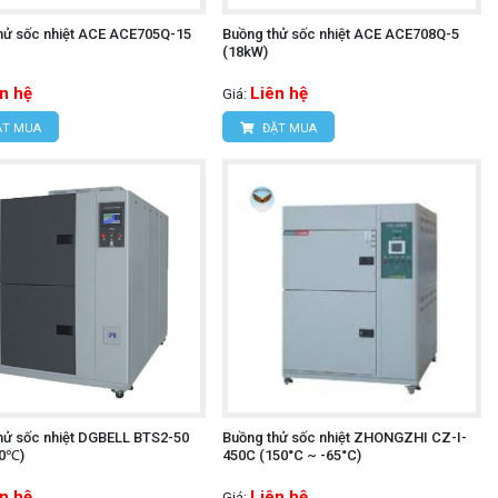
hử sốc nhiệt ACE ACE705Q-15
Buồng thử sốc nhiệt ACE ACE708Q-5
(18kW)
n hệ
Liên hệ
Giá:
T MUA
ĐẶT MUA
hử sốc nhiệt DGBELL BTS2-50
Buồng thử sốc nhiệt ZHONGZHI CZ-I-
0℃)
450C (150°C ~ -65°C)
n hệ
Liên hệ
Giá: