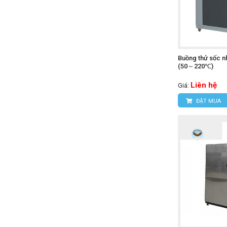
Buồng thử sốc n
(50～220℃)
Liên hệ
Giá:
ĐẶT MUA