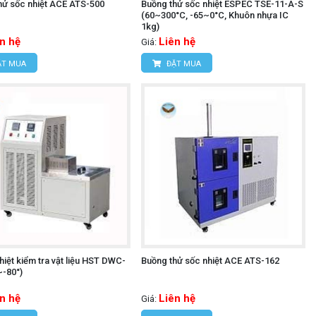
hử sốc nhiệt ACE ATS-500
Buồng thử sốc nhiệt ESPEC TSE-11-A-S
(60~300°C, -65~0°C, Khuôn nhựa IC
1kg)
n hệ
Liên hệ
Giá:
T MUA
ĐẶT MUA
iệt kiểm tra vật liệu HST DWC-
Buồng thử sốc nhiệt ACE ATS-162
~-80°)
n hệ
Liên hệ
Giá: