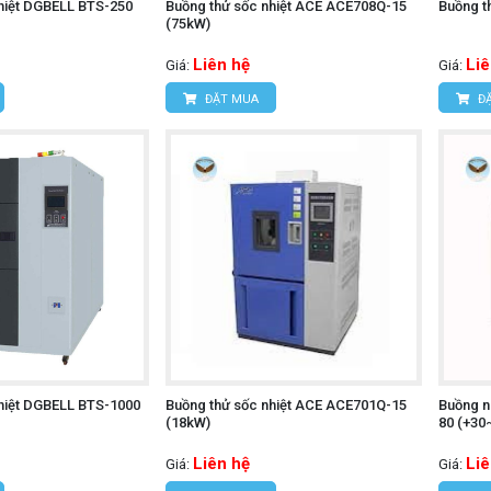
hiệt DGBELL BTS-250
Buồng thử sốc nhiệt ACE ACE708Q-15
Buồng t
(75kW)
Liên hệ
Liê
Giá:
Giá:
ĐẶT MUA
ĐẶ
hiệt DGBELL BTS-1000
Buồng thử sốc nhiệt ACE ACE701Q-15
Buồng nh
(18kW)
80 (+30
Liên hệ
Liê
Giá:
Giá: