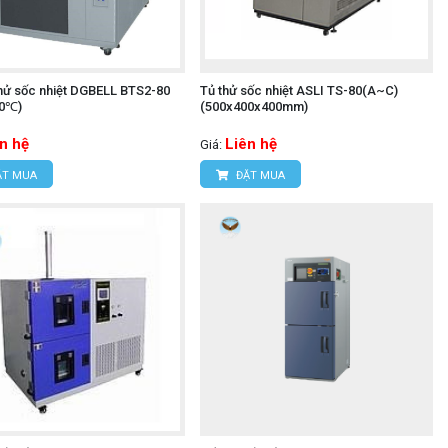
hử sốc nhiệt DGBELL BTS2-80
Tủ thử sốc nhiệt ASLI TS-80(A~C)
0℃)
(500x400x400mm)
n hệ
Liên hệ
Giá:
T MUA
ĐẶT MUA