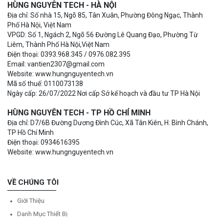
HÙNG NGUYÊN TECH - HÀ NỘI
Địa chỉ: Số nhà 15, Ngõ 85, Tân Xuân, Phường Đông Ngạc, Thành
Phố Hà Nội, Việt Nam
VPGD: Số 1, Ngách 2, Ngõ 56 Đường Lê Quang Đạo, Phường Từ
Liêm, Thành Phố Hà Nội,Việt Nam
Điện thoại: 0393.968.345 / 0976.082.395
Email: vantien2307@gmail.com
Website: www.hungnguyentech.vn
Mã số thuế: 0110073138
Ngày cấp: 26/07/2022 Nơi cấp Sở kế hoạch và đầu tư TP Hà Nội
HÙNG NGUYÊN TECH - TP HỒ CHÍ MINH
Địa chỉ: D7/6B Đường Dương Đình Cúc, Xã Tân Kiên, H. Bình Chánh,
TP Hồ Chí Minh
Điện thoại: 0934616395
Website: www.hungnguyentech.vn
VỀ CHÚNG TÔI
Giới Thiệu
Danh Mục Thiết Bị