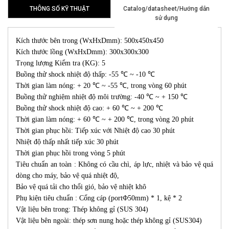
THÔNG SỐ KỸ THUẬT
Catalog/datasheet/Hướng dẫn
sử dụng
Kích thước bên trong (WxHxDmm): 500x450x450
Kích thước lồng (WxHxDmm): 300x300x300
Trọng lượng Kiểm tra (KG): 5
Buồng thử shock nhiệt độ thấp: -55 ℃ ~ -10 ℃
Thời gian làm nóng: + 20 ℃ ~ -55 ℃, trong vòng 60 phút
Buồng thử nghiệm nhiệt độ môi trường: -40 ℃ ~ + 150 ℃
Buồng thử shock nhiệt độ cao: + 60 ℃ ~ + 200 ℃
Thời gian làm nóng: + 60 ℃ ~ + 200 ℃, trong vòng 20 phút
Thời gian phục hồi: Tiếp xúc với Nhiệt độ cao 30 phút
Nhiệt độ thấp nhất tiếp xúc 30 phút
Thời gian phục hồi trong vòng 5 phút
Tiêu chuẩn an toàn : Không có cầu chì, áp lực, nhiệt và bảo vệ quá
dòng cho máy, bảo vệ quá nhiệt độ,
Bảo vệ quá tải cho thổi gió, bảo vệ nhiệt khô
Phụ kiện tiêu chuẩn : Cổng cáp (portΦ50mm) * 1, kệ * 2
Vật liệu bên trong: Thép không gỉ (SUS 304)
Vật liệu bên ngoài: thép sơn nung hoặc thép không gỉ (SUS304)