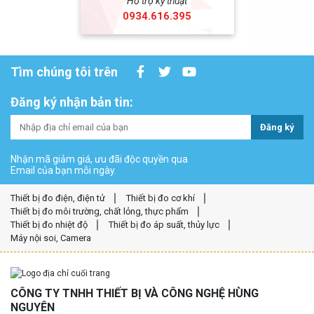
Hỗ trợ kỹ thuật
0934.616.395
Tìm chúng tôi trên
Đăng ký nhận bản tin:
Đăng ký
Nhận mã giảm giá, ưu đãi độc quyền qua
Email của bạn mỗi ngày.
Thiết bị đo điện, điện tử
Thiết bị đo cơ khí
Thiết bị đo môi trường, chất lỏng, thực phẩm
Thiết bị đo nhiệt độ
Thiết bị đo áp suất, thủy lực
Máy nội soi, Camera
CÔNG TY TNHH THIẾT BỊ VÀ CÔNG NGHỆ HÙNG
NGUYÊN