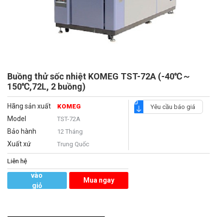
Buồng thử sốc nhiệt KOMEG TST-72A (-40℃～
150℃,72L, 2 buồng)
Hãng sản xuất
KOMEG
Yêu cầu báo giá
Model
TST-72A
Bảo hành
12 Tháng
Xuất xứ
Trung Quốc
Liên hệ
Thêm
vào
Mua ngay
giỏ
hàng