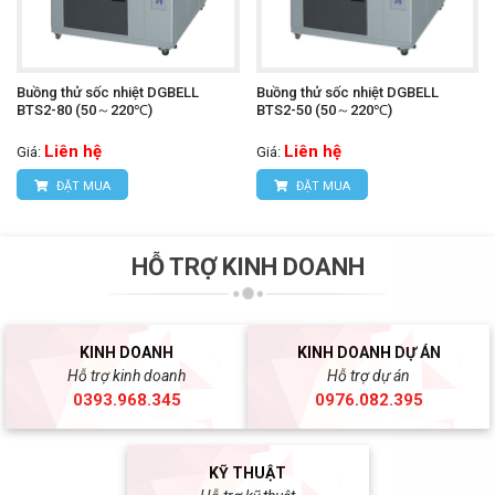
Buồng thử sốc nhiệt DGBELL
Buồng thử sốc nhiệt DGBELL
BTS2-80 (50～220℃)
BTS2-50 (50～220℃)
Liên hệ
Liên hệ
Giá:
Giá:
ĐẶT MUA
ĐẶT MUA
HỖ TRỢ KINH DOANH
KINH DOANH
KINH DOANH DỰ ÁN
Hỗ trợ kinh doanh
Hỗ trợ dự án
0393.968.345
0976.082.395
KỸ THUẬT