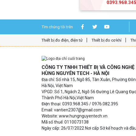
0393.968.34
Tìm chúng tôi trên
Thiết bị đo điện, điện tử
Thiết bị đo cơ khí
Thi
CÔNG TY TNHH THIẾT BỊ VÀ CÔNG NGH
HÙNG NGUYÊN TECH - HÀ NỘI
Địa chỉ: Số nhà 15, Ngõ 85, Tân Xuân, Phường Đô
Hà Nội, Việt Nam
VPGD: Số 1, Ngách 2, Ngõ 56 Đường Lê Quang Đạ
Thành Phố Hà Nội,Việt Nam
Điện thoại: 0393.968.345 / 0976.082.395
Email: vantien2307@gmail.com
Website: www.hungnguyentech.vn
Mã số thuế: 0110073138
Ngày cấp: 26/07/2022 Nơi cấp Sở kế hoạch và đầu