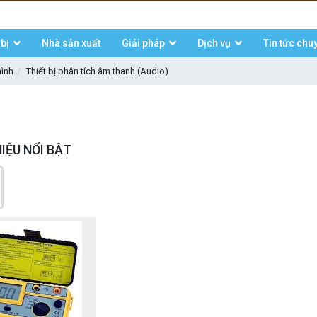
bị
Nhà sản xuất
Giải pháp
Dịch vụ
Tin tức chu
hình
Thiết bị phân tích âm thanh (Audio)
IỆU NỔI BẬT