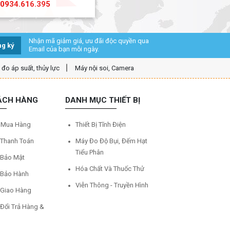
0934.616.395
Nhận mã giảm giá, ưu đãi độc quyền qua
g ký
Email của bạn mỗi ngày.
ị đo áp suất, thủy lực
Máy nội soi, Camera
ÁCH HÀNG
DANH MỤC THIẾT BỊ
 Mua Hàng
Thiết Bị Tĩnh Điện
 Thanh Toán
Máy Đo Độ Bụi, Đếm Hạt
Tiểu Phân
 Bảo Mật
Hóa Chất Và Thuốc Thử
 Bảo Hành
Viễn Thông - Truyền Hình
 Giao Hàng
 Đổi Trả Hàng &