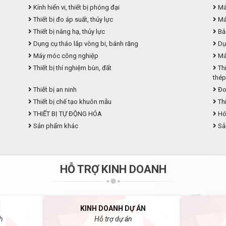
Kính hiển vi, thiết bị phóng đại
Máy
Thiết bị đo áp suất, thủy lực
Máy
Thiết bị nâng hạ, thủy lực
Bả
Dụng cụ tháo lắp vòng bi, bánh răng
Dụ
Máy móc công nghiệp
Máy
Thiết bị thí nghiệm bùn, đất
Thi
thé
Thiết bị an ninh
Đo
Thiết bị chế tạo khuôn mẫu
Thi
THIẾT BỊ TỰ ĐỘNG HÓA
Hóa
Sản phẩm khác
Sả
HỖ TRỢ KINH DOANH
KINH DOANH DỰ ÁN
h
Hỗ trợ dự án