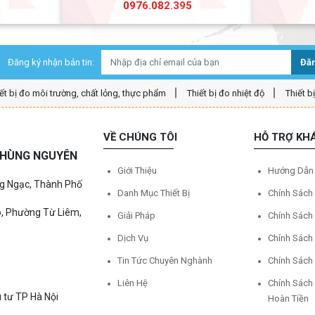
5
0976.082.395
Đăng ký nhận bản tin:
Đăn
ết bị đo môi trường, chất lỏng, thực phẩm
Thiết bị đo nhiệt độ
Thiết b
VỀ CHÚNG TÔI
HỖ TRỢ KH
Ệ HÙNG NGUYÊN
Giới Thiệu
Hướng Dẫn
ng Ngạc, Thành Phố
Danh Mục Thiết Bị
Chính Sách
o, Phường Từ Liêm,
Giải Pháp
Chính Sách
Dịch Vụ
Chính Sách
Tin Tức Chuyên Nghành
Chính Sách
Liên Hệ
Chính Sách
 tư TP Hà Nội
Hoàn Tiền