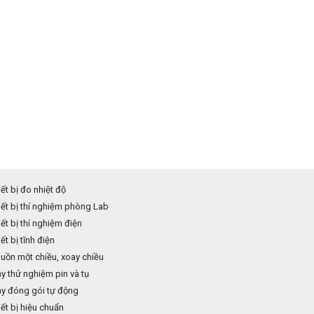
ết bị đo nhiệt độ
ết bị thí nghiệm phòng Lab
ết bị thí nghiệm điện
ết bị tĩnh điện
ồn một chiều, xoay chiều
 thử nghiệm pin và tụ
y đóng gói tự động
ết bị hiệu chuẩn