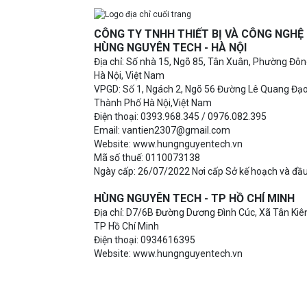
CÔNG TY TNHH THIẾT BỊ VÀ CÔNG NGH
HÙNG NGUYÊN TECH - HÀ NỘI
Địa chỉ: Số nhà 15, Ngõ 85, Tân Xuân, Phường Đô
Hà Nội, Việt Nam
VPGD: Số 1, Ngách 2, Ngõ 56 Đường Lê Quang Đạ
Thành Phố Hà Nội,Việt Nam
Điện thoại: 0393.968.345 / 0976.082.395
Email: vantien2307@gmail.com
Website: www.hungnguyentech.vn
Mã số thuế: 0110073138
Ngày cấp: 26/07/2022 Nơi cấp Sở kế hoạch và đầu
HÙNG NGUYÊN TECH - TP HỒ CHÍ MINH
Địa chỉ: D7/6B Đường Dương Đình Cúc, Xã Tân Kiên
TP Hồ Chí Minh
Điện thoại: 0934616395
Website: www.hungnguyentech.vn