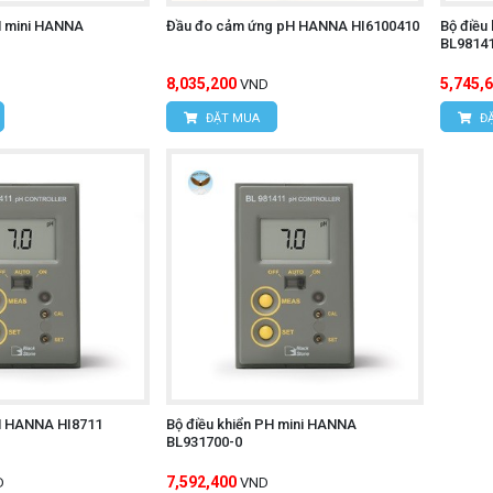
H mini HANNA
Đầu đo cảm ứng pH HANNA HI6100410
Bộ điều
BL98141
8,035,200
5,745,
VND
ĐẶT MUA
ĐẶ
PH HANNA HI8711
Bộ điều khiển PH mini HANNA
BL931700-0
7,592,400
D
VND