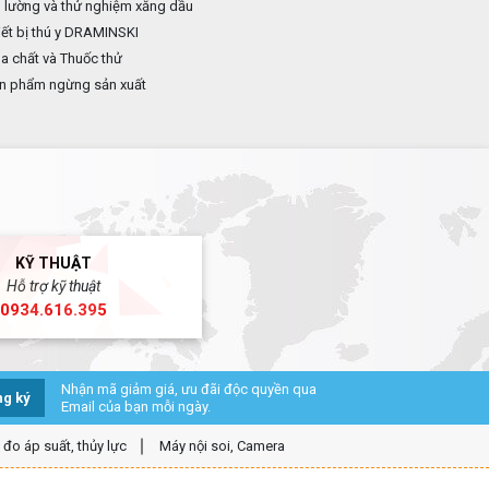
 lường và thử nghiệm xăng dầu
ết bị thú y DRAMINSKI
 chất và Thuốc thử
n phẩm ngừng sản xuất
KỸ THUẬT
Hỗ trợ kỹ thuật
0934.616.395
Nhận mã giảm giá, ưu đãi độc quyền qua
g ký
Email của bạn mỗi ngày.
ị đo áp suất, thủy lực
Máy nội soi, Camera