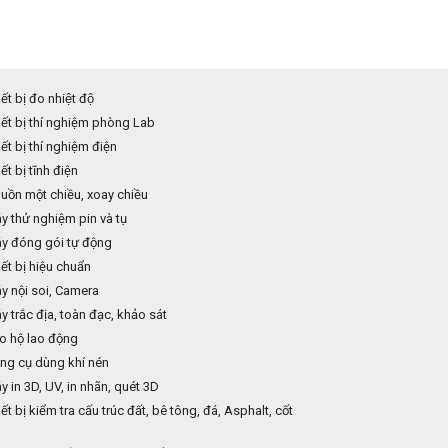
ết bị đo nhiệt độ
ết bị thí nghiệm phòng Lab
ết bị thí nghiệm điện
ết bị tĩnh điện
ồn một chiều, xoay chiều
 thử nghiệm pin và tụ
y đóng gói tự động
ết bị hiệu chuẩn
 nội soi, Camera
 trắc địa, toàn đạc, khảo sát
o hộ lao động
ng cụ dùng khí nén
 in 3D, UV, in nhãn, quét 3D
ết bị kiểm tra cấu trúc đất, bê tông, đá, Asphalt, cốt
p