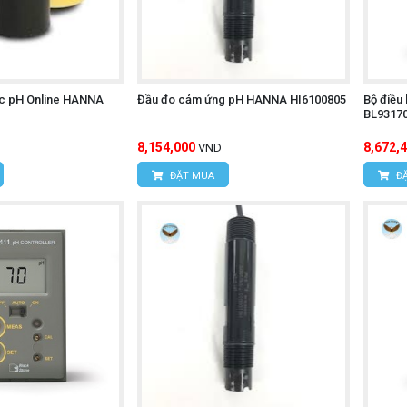
ực pH Online HANNA
Đầu đo cảm ứng pH HANNA HI6100805
Bộ điều
BL93170
8,154,000
8,672,
VND
ĐẶT MUA
ĐẶ