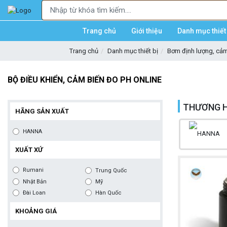
Trang chủ
Giới thiệu
Danh mục thiết 
Trang chủ
Danh mục thiết bị
Bơm định lượng, cảm 
BỘ ĐIỀU KHIỂN, CẢM BIẾN ĐO PH ONLINE
THƯƠNG H
HÃNG SẢN XUẤT
HANNA
XUẤT XỨ
Rumani
Trung Quốc
Nhật Bản
Mỹ
Đài Loan
Hàn Quốc
KHOẢNG GIÁ