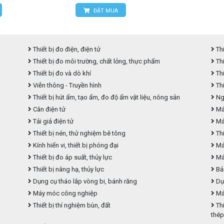
ĐẶT MUA
Thiết bị đo điện, điện tử
Thi
Thiết bị đo môi trường, chất lỏng, thực phẩm
Thi
Thiết bị đo và dò khí
Thi
Viễn thông - Truyền hình
Thi
Thiết bị hút ẩm, tạo ẩm, đo độ ẩm vật liệu, nông sản
Ngu
Cân điện tử
Máy
Tải giả điện tử
Má
Thiết bị nén, thử nghiệm bê tông
Thi
Kính hiển vi, thiết bị phóng đại
Máy
Thiết bị đo áp suất, thủy lực
Máy
Thiết bị nâng hạ, thủy lực
Bả
Dụng cụ tháo lắp vòng bi, bánh răng
Dụ
Máy móc công nghiệp
Máy
Thiết bị thí nghiệm bùn, đất
Thi
thé