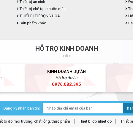
Thiết bị an ninh
Đo
Thiết bị chế tạo khuôn mẫu
Thi
THIẾT BỊ TỰ ĐỘNG HÓA
Hóa
Sản phẩm khác
Sả
HỖ TRỢ KINH DOANH
KINH DOANH DỰ ÁN
h
Hỗ trợ dự án
5
0976.082.395
Đăng ký nhận bản tin:
Đăn
ết bị đo môi trường, chất lỏng, thực phẩm
Thiết bị đo nhiệt độ
Thiết b