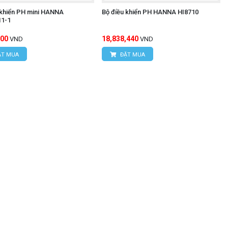
 khiển PH mini HANNA
Bộ điều khiển PH HANNA HI8710
1-1
600
18,838,440
VND
VND
T MUA
ĐẶT MUA