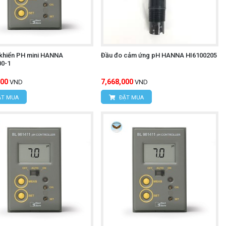
 khiển PH mini HANNA
Đầu đo cảm ứng pH HANNA HI6100205
0-1
400
7,668,000
VND
VND
T MUA
ĐẶT MUA