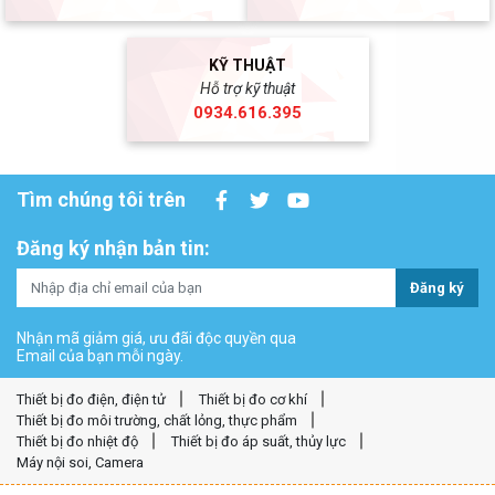
KỸ THUẬT
Hỗ trợ kỹ thuật
0934.616.395
Tìm chúng tôi trên
Đăng ký nhận bản tin:
Đăng ký
Nhận mã giảm giá, ưu đãi độc quyền qua
Email của bạn mỗi ngày.
Thiết bị đo điện, điện tử
Thiết bị đo cơ khí
Thiết bị đo môi trường, chất lỏng, thực phẩm
Thiết bị đo nhiệt độ
Thiết bị đo áp suất, thủy lực
Máy nội soi, Camera