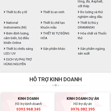
tông, đá, Asphalt,
cốt thép
Thiết bị đo y tế
Thiết bị an ninh
Đo lường và thử
nghiệm xăng dầu
National
Thiết bị chế tạo
Thiết bị thú y
Instruments (NI)
khuôn mẫu
DRAMINSKI
Bơm định lượng,
THIẾT BỊ TỰ ĐỘNG
Hóa chất và Thuốc
cảm biến, bộ điều
HÓA
thử
khiển Online
Thiết bị chiếu sáng
Sản phẩm khác
Sản phẩm ngừng
LED/ UV
sản xuất
DỊCH VỤ PHỤ TRỢ
HÙNG NGUYÊN
HỖ TRỢ KINH DOANH
KINH DOANH
KINH DOANH DỰ ÁN
Hỗ trợ kinh doanh
Hỗ trợ dự án
0393.968.345
0976.082.395