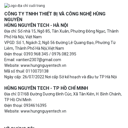
CÔNG TY TNHH THIẾT BỊ VÀ CÔNG NGHỆ HÙNG
NGUYÊN
HÙNG NGUYÊN TECH - HÀ NỘI
Địa chỉ: Số nhà 15, Ngõ 85, Tân Xuân, Phường Đông Ngạc, Thành
Phố Hà Nội, Việt Nam
VPGD: Số 1, Ngách 2, Ngõ 56 Đường Lê Quang Đạo, Phường Từ
Liêm, Thành Phố Hà Nội,Việt Nam
Điện thoại: 0393.968.345 / 0976.082.395
Email: vantien2307@gmail.com
Website: www.hungnguyentech.vn
Mã số thuế: 0110073138
Ngày cấp: 26/07/2022 Nơi cấp Sở kế hoạch và đầu tư TP Hà Nội
HÙNG NGUYÊN TECH - TP HỒ CHÍ MINH
Địa chỉ: D7/6B Đường Dương Đình Cúc, Xã Tân Kiên, H. Bình Chánh,
TP Hồ Chí Minh
Điện thoại: 0934616395
Website: www.hungnguyentech.vn