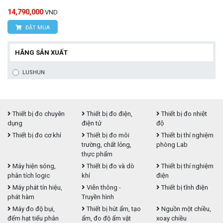
14,790,000
VND
ĐẶT MUA
HÃNG SẢN XUẤT
LUSHUN
Thiết bị đo chuyên
Thiết bị đo điện,
Thiết bị đo nhiệt
dụng
điện tử
độ
Thiết bị đo cơ khí
Thiết bị đo môi
Thiết bị thí nghiệm
trường, chất lỏng,
phòng Lab
thực phẩm
Máy hiện sóng,
Thiết bị đo và dò
Thiết bị thí nghiệm
phân tích logic
khí
điện
Máy phát tín hiệu,
Viễn thông -
Thiết bị tĩnh điện
phát hàm
Truyền hình
Máy đo độ bụi,
Thiết bị hút ẩm, tạo
Nguồn một chiều,
đếm hạt tiểu phân
ẩm, đo độ ẩm vật
xoay chiều