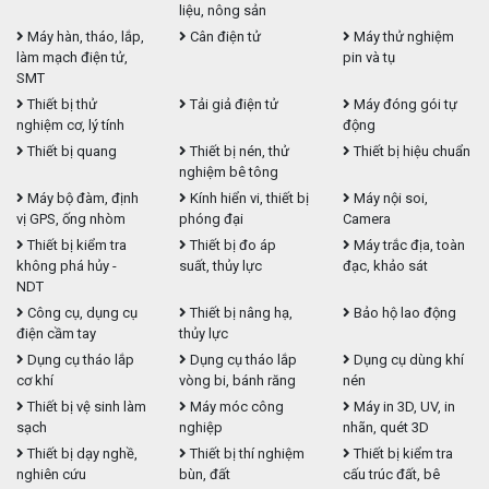
liệu, nông sản
Máy hàn, tháo, lắp,
Cân điện tử
Máy thử nghiệm
làm mạch điện tử,
pin và tụ
SMT
Thiết bị thử
Tải giả điện tử
Máy đóng gói tự
nghiệm cơ, lý tính
động
Thiết bị quang
Thiết bị nén, thử
Thiết bị hiệu chuẩn
nghiệm bê tông
Máy bộ đàm, định
Kính hiển vi, thiết bị
Máy nội soi,
vị GPS, ống nhòm
phóng đại
Camera
Thiết bị kiểm tra
Thiết bị đo áp
Máy trắc địa, toàn
không phá hủy -
suất, thủy lực
đạc, khảo sát
NDT
Công cụ, dụng cụ
Thiết bị nâng hạ,
Bảo hộ lao động
điện cầm tay
thủy lực
Dụng cụ tháo lắp
Dụng cụ tháo lắp
Dụng cụ dùng khí
cơ khí
vòng bi, bánh răng
nén
Thiết bị vệ sinh làm
Máy móc công
Máy in 3D, UV, in
sạch
nghiệp
nhãn, quét 3D
Thiết bị dạy nghề,
Thiết bị thí nghiệm
Thiết bị kiểm tra
nghiên cứu
bùn, đất
cấu trúc đất, bê