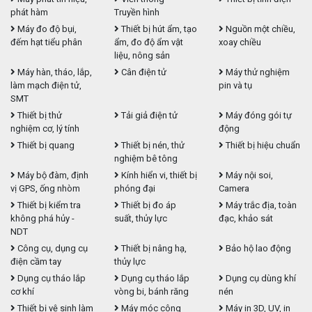
phát hàm
Truyền hình
Máy đo độ bụi,
Thiết bị hút ẩm, tạo
Nguồn một chiều,
đếm hạt tiểu phân
ẩm, đo độ ẩm vật
xoay chiều
liệu, nông sản
Máy hàn, tháo, lắp,
Cân điện tử
Máy thử nghiệm
làm mạch điện tử,
pin và tụ
SMT
Thiết bị thử
Tải giả điện tử
Máy đóng gói tự
nghiệm cơ, lý tính
động
Thiết bị quang
Thiết bị nén, thử
Thiết bị hiệu chuẩn
nghiệm bê tông
Máy bộ đàm, định
Kính hiển vi, thiết bị
Máy nội soi,
vị GPS, ống nhòm
phóng đại
Camera
Thiết bị kiểm tra
Thiết bị đo áp
Máy trắc địa, toàn
không phá hủy -
suất, thủy lực
đạc, khảo sát
NDT
Công cụ, dụng cụ
Thiết bị nâng hạ,
Bảo hộ lao động
điện cầm tay
thủy lực
Dụng cụ tháo lắp
Dụng cụ tháo lắp
Dụng cụ dùng khí
cơ khí
vòng bi, bánh răng
nén
Thiết bị vệ sinh làm
Máy móc công
Máy in 3D, UV, in