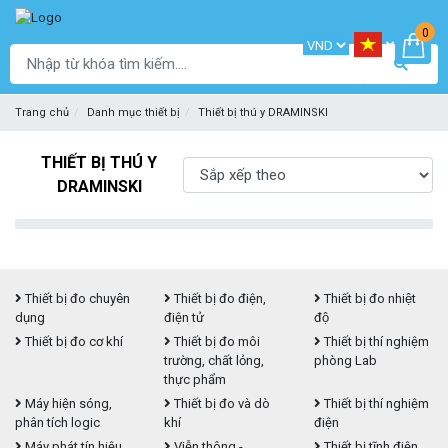
0
Trang chủ
Danh mục thiết bị
Thiết bị thú y DRAMINSKI
THIẾT BỊ THÚ Y
DRAMINSKI
Thiết bị đo chuyên
Thiết bị đo điện,
Thiết bị đo nhiệt
dụng
điện tử
độ
Thiết bị đo cơ khí
Thiết bị đo môi
Thiết bị thí nghiệm
trường, chất lỏng,
phòng Lab
thực phẩm
Máy hiện sóng,
Thiết bị đo và dò
Thiết bị thí nghiệm
phân tích logic
khí
điện
Máy phát tín hiệu,
Viễn thông -
Thiết bị tĩnh điện