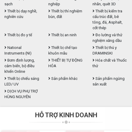
sạch
nghiệp
nhãn, quét 3D
Thiết bị dạy nghề,
Thiết bị thí nghiệm
Thiết bị kiểm tra
nghiên cứu
bùn, đất
cấu trúc đất, bê
tông, đá, Asphalt,
cốt thép
Thiết bị đo y tế
Thiết bị an ninh
Đo lường và thử
nghiệm xăng dầu
National
Thiết bị chế tạo
Thiết bị thú y
Instruments (NI)
khuôn mẫu
DRAMINSKI
Bơm định lượng,
THIẾT BỊ TỰ ĐỘNG
Hóa chất và Thuốc
cảm biến, bộ điều
HÓA
thử
khiển Online
Thiết bị chiếu sáng
Sản phẩm khác
Sản phẩm ngừng
LED/ UV
sản xuất
DỊCH VỤ PHỤ TRỢ
HÙNG NGUYÊN
HỖ TRỢ KINH DOANH