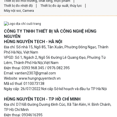
Thiết bị đo môi trường, chất lỏng, thực phẩm
Thiết bị đo nhiệt độ
Thiết bị đo áp suất, thủy lực
Máy nội soi, Camera
CÔNG TY TNHH THIẾT BỊ VÀ CÔNG NGHỆ HÙNG
NGUYÊN
HÙNG NGUYÊN TECH - HÀ NỘI
Địa chỉ: Số nhà 15, Ngõ 85, Tân Xuân, Phường Đông Ngạc, Thành
Phố Hà Nội, Việt Nam
VPGD: Số 1, Ngách 2, Ngõ 56 Đường Lê Quang Đạo, Phường Từ
Liêm, Thành Phố Hà Nội,Việt Nam
Điện thoại: 0393.968.345 / 0976.082.395
Email: vantien2307@gmail.com
Website: www.hungnguyentech.vn
Mã số thuế: 0110073138
Ngày cấp: 26/07/2022 Nơi cấp Sở kế hoạch và đầu tư TP Hà Nội
HÙNG NGUYÊN TECH - TP HỒ CHÍ MINH
Địa chỉ: D7/6B Đường Dương Đình Cúc, Xã Tân Kiên, H. Bình Chánh,
TP Hồ Chí Minh
Điện thoại: 0934616395