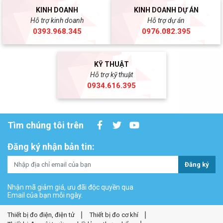
KINH DOANH
KINH DOANH DỰ ÁN
Hỗ trợ kinh doanh
Hỗ trợ dự án
0393.968.345
0976.082.395
KỸ THUẬT
Hỗ trợ kỹ thuật
0934.616.395
Tìm chúng tôi trên
Đăng ký nhận bản tin:
Đăng ký
Nhận mã giảm giá, ưu đãi độc quyền qua
Email của bạn mỗi ngày.
Thiết bị đo điện, điện tử
Thiết bị đo cơ khí