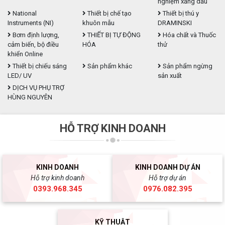
nghiệm xăng dầu
National
Thiết bị chế tạo
Thiết bị thú y
Instruments (NI)
khuôn mẫu
DRAMINSKI
Bơm định lượng,
THIẾT BỊ TỰ ĐỘNG
Hóa chất và Thuốc
cảm biến, bộ điều
HÓA
thử
khiển Online
Thiết bị chiếu sáng
Sản phẩm khác
Sản phẩm ngừng
LED/ UV
sản xuất
DỊCH VỤ PHỤ TRỢ
HÙNG NGUYÊN
HỖ TRỢ KINH DOANH
KINH DOANH
KINH DOANH DỰ ÁN
Hỗ trợ kinh doanh
Hỗ trợ dự án
0393.968.345
0976.082.395
KỸ THUẬT