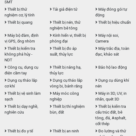
SMT
Thiết bị thử
Tải giả điện tử
Máy đóng gói tự
nghiệm cơ, lý tính
động
Thiết bị quang
Thiết bị nén, thử
Thiết bị hiệu chuẩn
nghiệm bê tông
Máy bộ đàm, định
Kính hiển vi, thiết bị
Máy nội soi,
vị GPS, ống nhòm
phóng đại
Camera
Thiết bị kiểm tra
Thiết bị đo áp
Máy trắc địa, toàn
không phá hủy -
suất, thủy lực
đạc, khảo sát
NDT
Công cụ, dụng cụ
Thiết bị nâng hạ,
Bảo hộ lao động
điện cầm tay
thủy lực
Dụng cụ tháo lắp
Dụng cụ tháo lắp
Dụng cụ dùng khí
cơ khí
vòng bi, bánh răng
nén
Thiết bị vệ sinh làm
Máy móc công
Máy in 3D, UV, in
sạch
nghiệp
nhãn, quét 3D
Thiết bị dạy nghề,
Thiết bị thí nghiệm
Thiết bị kiểm tra
nghiên cứu
bùn, đất
cấu trúc đất, bê
tông, đá, Asphalt,
cốt thép
Thiết bị đo y tế
Thiết bị an ninh
Đo lường và thử