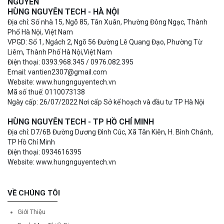
NGUYÊN
HÙNG NGUYÊN TECH - HÀ NỘI
Địa chỉ: Số nhà 15, Ngõ 85, Tân Xuân, Phường Đông Ngạc, Thành
Phố Hà Nội, Việt Nam
VPGD: Số 1, Ngách 2, Ngõ 56 Đường Lê Quang Đạo, Phường Từ
Liêm, Thành Phố Hà Nội,Việt Nam
Điện thoại: 0393.968.345 / 0976.082.395
Email: vantien2307@gmail.com
Website: www.hungnguyentech.vn
Mã số thuế: 0110073138
Ngày cấp: 26/07/2022 Nơi cấp Sở kế hoạch và đầu tư TP Hà Nội
HÙNG NGUYÊN TECH - TP HỒ CHÍ MINH
Địa chỉ: D7/6B Đường Dương Đình Cúc, Xã Tân Kiên, H. Bình Chánh,
TP Hồ Chí Minh
Điện thoại: 0934616395
Website: www.hungnguyentech.vn
VỀ CHÚNG TÔI
Giới Thiệu