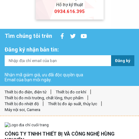
Hỗ trợ kỹ thuật
0934.616.395
Tìm chúng tôi trên
Đăng ký nhận bản tin:
Đăng ký
Nhận mã giảm giá, ưu đãi độc quyền qua
Email của bạn mỗi ngày.
Thiết bị đo điện, điện tử
Thiết bị đo cơ khí
Thiết bị đo môi trường, chất lỏng, thực phẩm
Thiết bị đo nhiệt độ
Thiết bị đo áp suất, thủy lực
Máy nội soi, Camera
CÔNG TY TNHH THIẾT BỊ VÀ CÔNG NGHỆ HÙNG