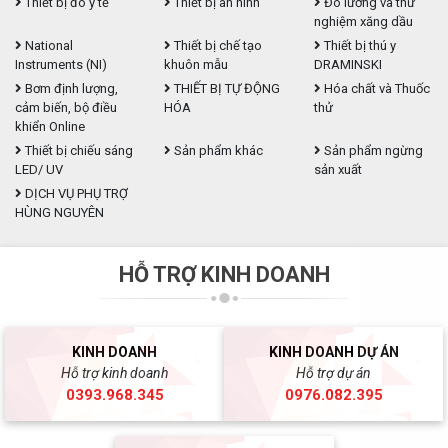
Thiết bị đo y tế
Thiết bị an ninh
Đo lường và thử
nghiệm xăng dầu
National
Thiết bị chế tạo
Thiết bị thú y
Instruments (NI)
khuôn mẫu
DRAMINSKI
Bơm định lượng,
THIẾT BỊ TỰ ĐỘNG
Hóa chất và Thuốc
cảm biến, bộ điều
HÓA
thử
khiển Online
Thiết bị chiếu sáng
Sản phẩm khác
Sản phẩm ngừng
LED/ UV
sản xuất
DỊCH VỤ PHỤ TRỢ
HÙNG NGUYÊN
HỖ TRỢ KINH DOANH
KINH DOANH
KINH DOANH DỰ ÁN
Hỗ trợ kinh doanh
Hỗ trợ dự án
0393.968.345
0976.082.395