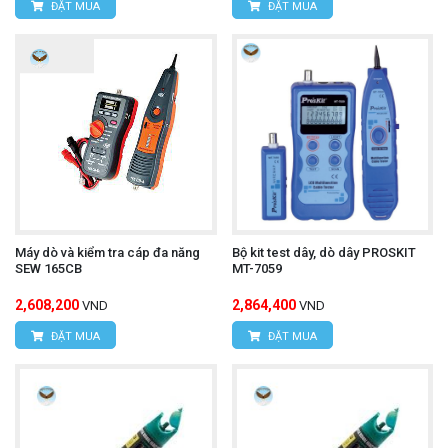
ĐẶT MUA
ĐẶT MUA
Máy dò và kiểm tra cáp đa năng
Bộ kit test dây, dò dây PROSKIT
SEW 165CB
MT-7059
2,608,200
2,864,400
VND
VND
ĐẶT MUA
ĐẶT MUA