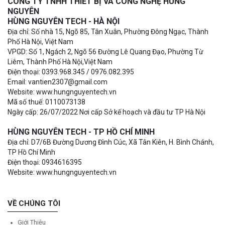
CÔNG TY TNHH THIẾT BỊ VÀ CÔNG NGHỆ HÙNG
NGUYÊN
HÙNG NGUYÊN TECH - HÀ NỘI
Địa chỉ: Số nhà 15, Ngõ 85, Tân Xuân, Phường Đông Ngạc, Thành
Phố Hà Nội, Việt Nam
VPGD: Số 1, Ngách 2, Ngõ 56 Đường Lê Quang Đạo, Phường Từ
Liêm, Thành Phố Hà Nội,Việt Nam
Điện thoại: 0393.968.345 / 0976.082.395
Email: vantien2307@gmail.com
Website: www.hungnguyentech.vn
Mã số thuế: 0110073138
Ngày cấp: 26/07/2022 Nơi cấp Sở kế hoạch và đầu tư TP Hà Nội
HÙNG NGUYÊN TECH - TP HỒ CHÍ MINH
Địa chỉ: D7/6B Đường Dương Đình Cúc, Xã Tân Kiên, H. Bình Chánh,
TP Hồ Chí Minh
Điện thoại: 0934616395
Website: www.hungnguyentech.vn
VỀ CHÚNG TÔI
Giới Thiệu