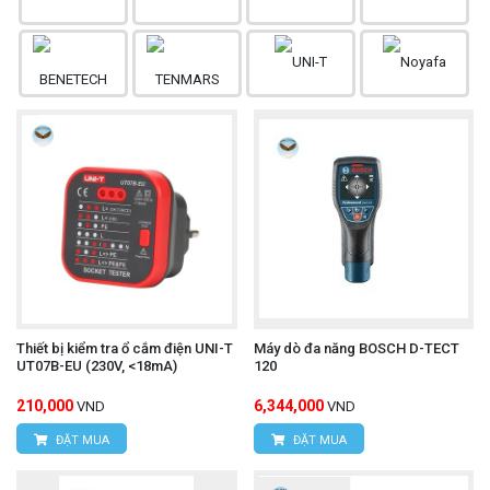
Thiết bị kiểm tra ổ cắm điện UNI-T
Máy dò đa năng BOSCH D-TECT
UT07B-EU (230V, <18mA)
120
210,000
6,344,000
VND
VND
ĐẶT MUA
ĐẶT MUA