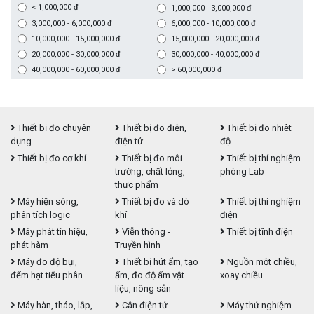
< 1,000,000 đ
1,000,000 - 3,000,000 đ
3,000,000 - 6,000,000 đ
6,000,000 - 10,000,000 đ
10,000,000 - 15,000,000 đ
15,000,000 - 20,000,000 đ
20,000,000 - 30,000,000 đ
30,000,000 - 40,000,000 đ
40,000,000 - 60,000,000 đ
> 60,000,000 đ
Thiết bị đo chuyên
Thiết bị đo điện,
Thiết bị đo nhiệt
dụng
điện tử
độ
Thiết bị đo cơ khí
Thiết bị đo môi
Thiết bị thí nghiệm
trường, chất lỏng,
phòng Lab
thực phẩm
Máy hiện sóng,
Thiết bị đo và dò
Thiết bị thí nghiệm
phân tích logic
khí
điện
Máy phát tín hiệu,
Viễn thông -
Thiết bị tĩnh điện
phát hàm
Truyền hình
Máy đo độ bụi,
Thiết bị hút ẩm, tạo
Nguồn một chiều,
đếm hạt tiểu phân
ẩm, đo độ ẩm vật
xoay chiều
liệu, nông sản
Máy hàn, tháo, lắp,
Cân điện tử
Máy thử nghiệm