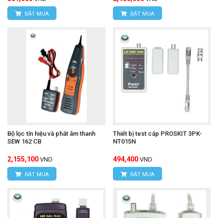
ĐẶT MUA
ĐẶT MUA
Bộ lọc tín hiệu và phát âm thanh
Thiết bị test cáp PROSKIT 3PK-
SEW 162 CB
NT015N
2,155,100
494,400
VND
VND
ĐẶT MUA
ĐẶT MUA