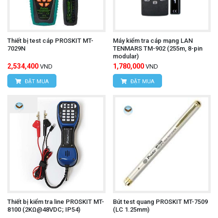
Thiết bị test cáp PROSKIT MT-
Máy kiểm tra cáp mạng LAN
7029N
TENMARS TM-902 (255m, 8-pin
modular)
2,534,400
1,780,000
VND
VND
ĐẶT MUA
ĐẶT MUA
Thiết bị kiểm tra line PROSKIT MT-
Bút test quang PROSKIT MT-7509
8100 (2KΩ@48VDC; IP54)
(LC 1.25mm)