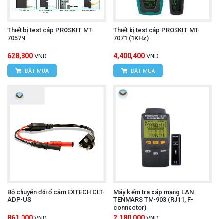
Thiết bị test cáp PROSKIT MT-
Thiết bị test cáp PROSKIT MT-
7057N
7071 (1KHz)
628,800
4,400,400
VND
VND
ĐẶT MUA
ĐẶT MUA
Bộ chuyển đổi ổ cắm EXTECH CLT-
Máy kiểm tra cáp mạng LAN
ADP-US
TENMARS TM-903 (RJ11, F-
connector)
861,000
2,180,000
VND
VND