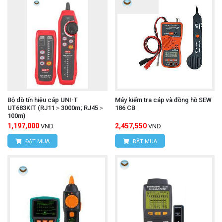
Bộ dò tín hiệu cáp UNI-T
Máy kiểm tra cáp và đồng hồ SEW
UT683KIT (RJ11＞3000m; RJ45＞
186 CB
100m)
1,197,000
2,457,550
VND
VND
ĐẶT MUA
ĐẶT MUA