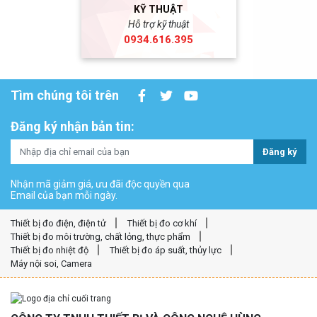
KỸ THUẬT
Hỗ trợ kỹ thuật
0934.616.395
Tìm chúng tôi trên
Đăng ký nhận bản tin:
Đăng ký
Nhận mã giảm giá, ưu đãi độc quyền qua
Email của bạn mỗi ngày.
Thiết bị đo điện, điện tử
Thiết bị đo cơ khí
Thiết bị đo môi trường, chất lỏng, thực phẩm
Thiết bị đo nhiệt độ
Thiết bị đo áp suất, thủy lực
Máy nội soi, Camera