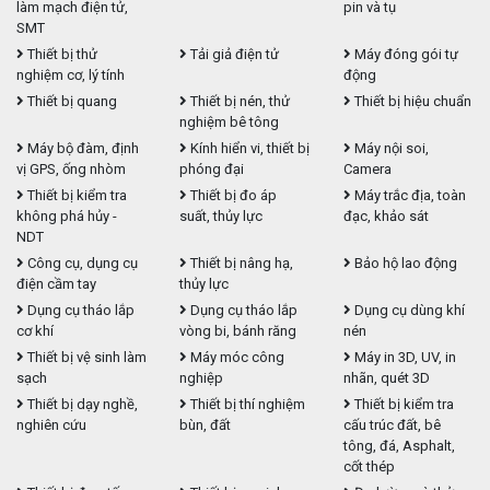
làm mạch điện tử,
pin và tụ
SMT
Thiết bị thử
Tải giả điện tử
Máy đóng gói tự
nghiệm cơ, lý tính
động
Thiết bị quang
Thiết bị nén, thử
Thiết bị hiệu chuẩn
nghiệm bê tông
Máy bộ đàm, định
Kính hiển vi, thiết bị
Máy nội soi,
vị GPS, ống nhòm
phóng đại
Camera
Thiết bị kiểm tra
Thiết bị đo áp
Máy trắc địa, toàn
không phá hủy -
suất, thủy lực
đạc, khảo sát
NDT
Công cụ, dụng cụ
Thiết bị nâng hạ,
Bảo hộ lao động
điện cầm tay
thủy lực
Dụng cụ tháo lắp
Dụng cụ tháo lắp
Dụng cụ dùng khí
cơ khí
vòng bi, bánh răng
nén
Thiết bị vệ sinh làm
Máy móc công
Máy in 3D, UV, in
sạch
nghiệp
nhãn, quét 3D
Thiết bị dạy nghề,
Thiết bị thí nghiệm
Thiết bị kiểm tra
nghiên cứu
bùn, đất
cấu trúc đất, bê
tông, đá, Asphalt,
cốt thép