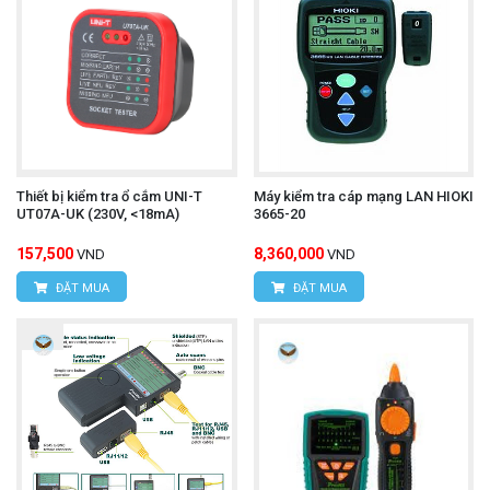
Thiết bị kiểm tra ổ cắm UNI-T
Máy kiểm tra cáp mạng LAN HIOKI
UT07A-UK (230V, <18mA)
3665-20
157,500
8,360,000
VND
VND
ĐẶT MUA
ĐẶT MUA