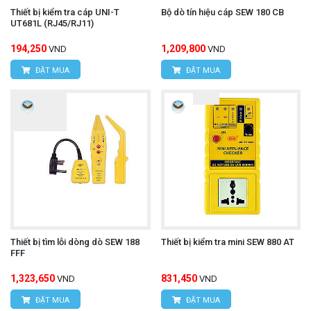
Thiết bị kiểm tra cáp UNI-T
Bộ dò tín hiệu cáp SEW 180 CB
UT681L (RJ45/RJ11)
194,250
1,209,800
VND
VND
ĐẶT MUA
ĐẶT MUA
Thiết bị tìm lỗi dòng dò SEW 188
Thiết bị kiểm tra mini SEW 880 AT
FFF
1,323,650
831,450
VND
VND
ĐẶT MUA
ĐẶT MUA