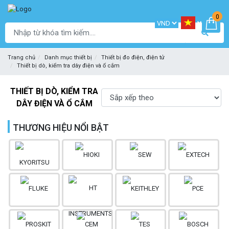
0
Trang chủ
Danh mục thiết bị
Thiết bị đo điện, điện tử
Thiết bị dò, kiểm tra dây điện và ổ cắm
THIẾT BỊ DÒ, KIỂM TRA
DÂY ĐIỆN VÀ Ổ CẮM
THƯƠNG HIỆU NỔI BẬT