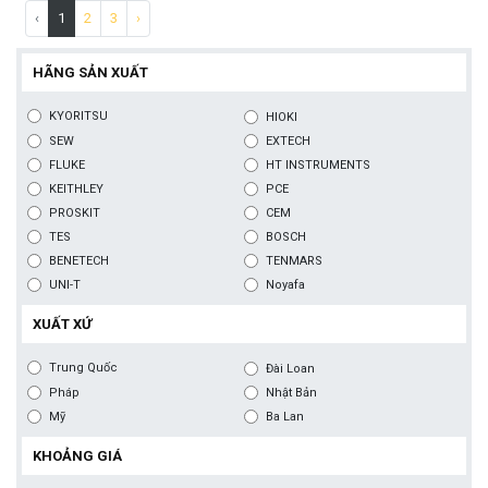
‹
1
2
3
›
HÃNG SẢN XUẤT
KYORITSU
HIOKI
SEW
EXTECH
FLUKE
HT INSTRUMENTS
KEITHLEY
PCE
PROSKIT
CEM
TES
BOSCH
BENETECH
TENMARS
UNI-T
Noyafa
XUẤT XỨ
Trung Quốc
Đài Loan
Pháp
Nhật Bản
Mỹ
Ba Lan
KHOẢNG GIÁ