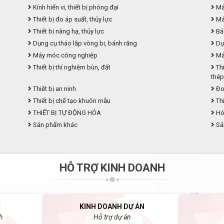
Kính hiển vi, thiết bị phóng đại
Máy
Thiết bị đo áp suất, thủy lực
Máy
Thiết bị nâng hạ, thủy lực
Bả
Dụng cụ tháo lắp vòng bi, bánh răng
Dụ
Máy móc công nghiệp
Máy
Thiết bị thí nghiệm bùn, đất
Thi
thé
Thiết bị an ninh
Đo
Thiết bị chế tạo khuôn mẫu
Thi
THIẾT BỊ TỰ ĐỘNG HÓA
Hóa
Sản phẩm khác
Sả
HỖ TRỢ KINH DOANH
KINH DOANH DỰ ÁN
h
Hỗ trợ dự án