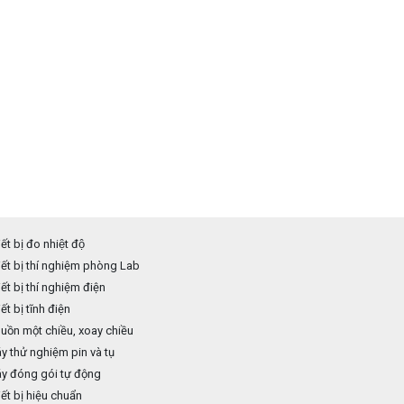
ết bị đo nhiệt độ
ết bị thí nghiệm phòng Lab
ết bị thí nghiệm điện
ết bị tĩnh điện
ồn một chiều, xoay chiều
 thử nghiệm pin và tụ
y đóng gói tự động
ết bị hiệu chuẩn