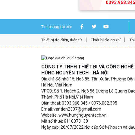
0393.968.34
Tìm chúng tôi trên
Thiết bị đo điện, điện tử
Thiết bị đo cơ khí
Thi
CÔNG TY TNHH THIẾT BỊ VÀ CÔNG NGH
HÙNG NGUYÊN TECH - HÀ NỘI
Địa chỉ: Số nhà 15, Ngõ 85, Tân Xuân, Phường Đô
Hà Nội, Việt Nam
VPGD: Số 1, Ngách 2, Ngõ 56 Đường Lê Quang Đạ
Thành Phố Hà Nội,Việt Nam
Điện thoại: 0393.968.345 / 0976.082.395
Email: vantien2307@gmail.com
Website: www.hungnguyentech.vn
Mã số thuế: 0110073138
Ngày cấp: 26/07/2022 Nơi cấp Sở kế hoạch và đầu