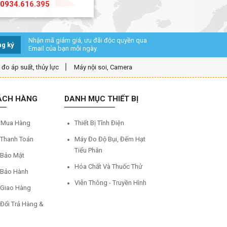
0934.616.395
Nhận mã giảm giá, ưu đãi độc quyền qua
g ký
Email của bạn mỗi ngày.
ị đo áp suất, thủy lực
Máy nội soi, Camera
ÁCH HÀNG
DANH MỤC THIẾT BỊ
 Mua Hàng
Thiết Bị Tĩnh Điện
 Thanh Toán
Máy Đo Độ Bụi, Đếm Hạt
Tiểu Phân
 Bảo Mật
Hóa Chất Và Thuốc Thử
 Bảo Hành
Viễn Thông - Truyền Hình
 Giao Hàng
 Đổi Trả Hàng &