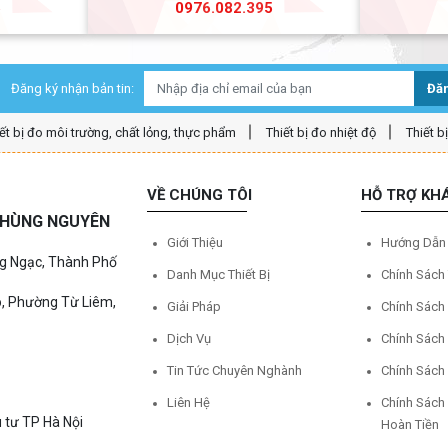
5
0976.082.395
Đăng ký nhận bản tin:
Đăn
ết bị đo môi trường, chất lỏng, thực phẩm
Thiết bị đo nhiệt độ
Thiết b
VỀ CHÚNG TÔI
HỖ TRỢ KH
Ệ HÙNG NGUYÊN
Giới Thiệu
Hướng Dẫn
ng Ngạc, Thành Phố
Danh Mục Thiết Bị
Chính Sách
o, Phường Từ Liêm,
Giải Pháp
Chính Sách
Dịch Vụ
Chính Sách
Tin Tức Chuyên Nghành
Chính Sách
Liên Hệ
Chính Sách
 tư TP Hà Nội
Hoàn Tiền