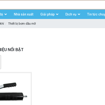
bị
Nhà sản xuất
Giải pháp
Dịch vụ
Tin tức chu
khí
Thiết bị bơm dầu mỡ
IỆU NỔI BẬT