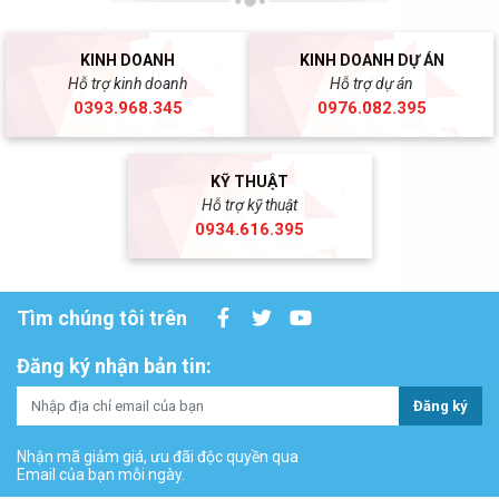
KINH DOANH
KINH DOANH DỰ ÁN
Hỗ trợ kinh doanh
Hỗ trợ dự án
0393.968.345
0976.082.395
KỸ THUẬT
Hỗ trợ kỹ thuật
0934.616.395
Tìm chúng tôi trên
Đăng ký nhận bản tin:
Đăng ký
Nhận mã giảm giá, ưu đãi độc quyền qua
Email của bạn mỗi ngày.