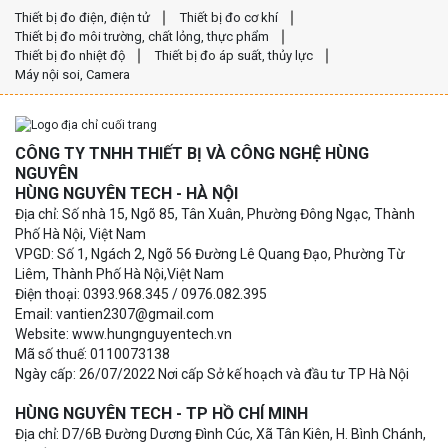
Thiết bị đo điện, điện tử
Thiết bị đo cơ khí
Thiết bị đo môi trường, chất lỏng, thực phẩm
Thiết bị đo nhiệt độ
Thiết bị đo áp suất, thủy lực
Máy nội soi, Camera
CÔNG TY TNHH THIẾT BỊ VÀ CÔNG NGHỆ HÙNG
NGUYÊN
HÙNG NGUYÊN TECH - HÀ NỘI
Địa chỉ: Số nhà 15, Ngõ 85, Tân Xuân, Phường Đông Ngạc, Thành
Phố Hà Nội, Việt Nam
VPGD: Số 1, Ngách 2, Ngõ 56 Đường Lê Quang Đạo, Phường Từ
Liêm, Thành Phố Hà Nội,Việt Nam
Điện thoại: 0393.968.345 / 0976.082.395
Email: vantien2307@gmail.com
Website: www.hungnguyentech.vn
Mã số thuế: 0110073138
Ngày cấp: 26/07/2022 Nơi cấp Sở kế hoạch và đầu tư TP Hà Nội
HÙNG NGUYÊN TECH - TP HỒ CHÍ MINH
Địa chỉ: D7/6B Đường Dương Đình Cúc, Xã Tân Kiên, H. Bình Chánh,