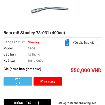
Bơm mỡ Stanley 78-031 (400cc)
Hãng sản xuất
Stanley
Yêu cầu báo giá
Model
78-031
Bảo hành
12 Tháng
Xuất xứ
Trung Quốc
Giá (chưa bao gồm thuế)
550,000
VND
Thêm
vào
Mua ngay
giỏ
hàng
THÔNG SỐ KỸ THUẬT
Catalog/datasheet/Hướng dẫn