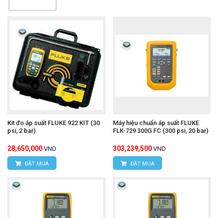
Kit đo áp suất FLUKE 922 KIT (30
Máy hiệu chuẩn áp suất FLUKE
psi, 2 bar)
FLK-729 300G FC (300 psi, 20 bar)
28,650,000
303,239,500
VND
VND
ĐẶT MUA
ĐẶT MUA