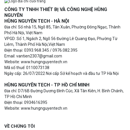
CÔNG TY TNHH THIẾT BỊ VÀ CÔNG NGHỆ HÙNG
NGUYÊN
HÙNG NGUYÊN TECH - HÀ NỘI
Địa chỉ: Số nhà 15, Ngõ 85, Tân Xuân, Phường Đông Ngạc, Thành
Phố Hà Nội, Việt Nam
VPGD: Số 1, Ngách 2, Ngõ 56 Đường Lê Quang Đạo, Phường Từ
Liêm, Thành Phố Hà Nội,Việt Nam
Điện thoại: 0393.968.345 / 0976.082.395
Email: vantien2307@gmail.com
Website: www.hungnguyentech.vn
Mã số thuế: 0110073138
Ngày cấp: 26/07/2022 Nơi cấp Sở kế hoạch và đầu tư TP Hà Nội
HÙNG NGUYÊN TECH - TP HỒ CHÍ MINH
Địa chỉ: D7/6B Đường Dương Đình Cúc, Xã Tân Kiên, H. Bình Chánh,
TP Hồ Chí Minh
Điện thoại: 0934616395
Website: www.hungnguyentech.vn
VỀ CHÚNG TÔI