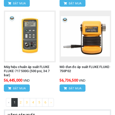
ĐẶT MUA
ĐẶT MUA
Máy hiệu chuẩn áp suất FLUKE
Mô-đun đo áp suất FLUKE FLUKE-
FLUKE-717 500G (500 psi, 34.7
750P02
bar)
56,445,000
56,736,500
VND
VND
ĐẶT MUA
ĐẶT MUA
‹
1
2
3
4
5
6
›