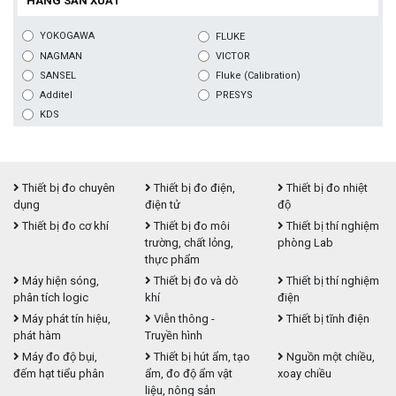
HÃNG SẢN XUẤT
YOKOGAWA
FLUKE
NAGMAN
VICTOR
SANSEL
Fluke (Calibration)
Additel
PRESYS
KDS
Thiết bị đo chuyên
Thiết bị đo điện,
Thiết bị đo nhiệt
dụng
điện tử
độ
Thiết bị đo cơ khí
Thiết bị đo môi
Thiết bị thí nghiệm
trường, chất lỏng,
phòng Lab
thực phẩm
Máy hiện sóng,
Thiết bị đo và dò
Thiết bị thí nghiệm
phân tích logic
khí
điện
Máy phát tín hiệu,
Viễn thông -
Thiết bị tĩnh điện
phát hàm
Truyền hình
Máy đo độ bụi,
Thiết bị hút ẩm, tạo
Nguồn một chiều,
đếm hạt tiểu phân
ẩm, đo độ ẩm vật
xoay chiều
liệu, nông sản