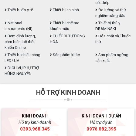
cốt thép
Thiết bị đo y tế
Thiết bị an ninh
Đo lường và thử
nghiệm xăng dầu
National
Thiết bị chế tạo
Thiết bị thú y
Instruments (NI)
khuôn mẫu
DRAMINSKI
Bơm định lượng,
THIẾT BỊ TỰ ĐỘNG
Hóa chất và Thuốc
cảm biến, bộ điều
HÓA
thử
khiển Online
Thiết bị chiếu sáng
Sản phẩm khác
Sản phẩm ngừng
LED/ UV
sản xuất
DỊCH VỤ PHỤ TRỢ
HÙNG NGUYÊN
HỖ TRỢ KINH DOANH
KINH DOANH
KINH DOANH DỰ ÁN
Hỗ trợ kinh doanh
Hỗ trợ dự án
0393.968.345
0976.082.395