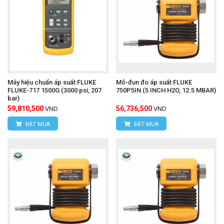
Máy hiệu chuẩn áp suất FLUKE
Mô-đun đo áp suất FLUKE
FLUKE-717 1500G (3000 psi, 207
750P5IN (5 INCH H2O, 12.5 MBAR)
bar)
59,810,500
56,736,500
VND
VND
ĐẶT MUA
ĐẶT MUA