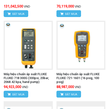
131,042,500
70,119,000
VND
VND
ĐẶT MUA
ĐẶT MUA
Máy hiệu chuẩn áp suất FLUKE
Máy hiệu chuẩn áp suất FLUKE
FLUKE-718 300G (300psi, 20bar,
FLUKE-721-1601 (16 psig, 100
2068.42 kpa, hand pump)
psig)
94,923,000
88,987,000
VND
VND
ĐẶT MUA
ĐẶT MUA