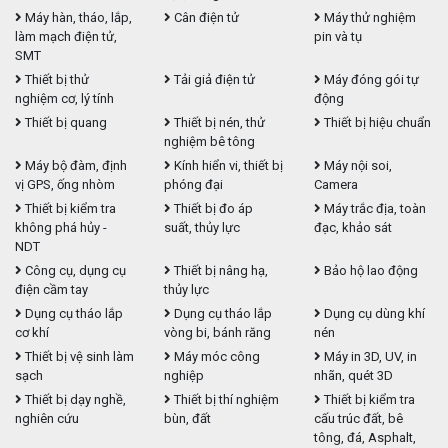
Máy hàn, tháo, lắp,
Cân điện tử
Máy thử nghiệm
làm mạch điện tử,
pin và tụ
SMT
Thiết bị thử
Tải giả điện tử
Máy đóng gói tự
nghiệm cơ, lý tính
động
Thiết bị quang
Thiết bị nén, thử
Thiết bị hiệu chuẩn
nghiệm bê tông
Máy bộ đàm, định
Kính hiển vi, thiết bị
Máy nội soi,
vị GPS, ống nhòm
phóng đại
Camera
Thiết bị kiểm tra
Thiết bị đo áp
Máy trắc địa, toàn
không phá hủy -
suất, thủy lực
đạc, khảo sát
NDT
Công cụ, dụng cụ
Thiết bị nâng hạ,
Bảo hộ lao động
điện cầm tay
thủy lực
Dụng cụ tháo lắp
Dụng cụ tháo lắp
Dụng cụ dùng khí
cơ khí
vòng bi, bánh răng
nén
Thiết bị vệ sinh làm
Máy móc công
Máy in 3D, UV, in
sạch
nghiệp
nhãn, quét 3D
Thiết bị dạy nghề,
Thiết bị thí nghiệm
Thiết bị kiểm tra
nghiên cứu
bùn, đất
cấu trúc đất, bê
tông, đá, Asphalt,