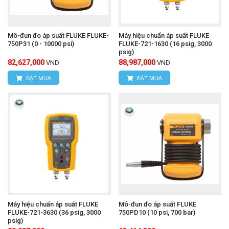
Mô-đun đo áp suất FLUKE FLUKE-
Máy hiệu chuẩn áp suất FLUKE
750P31 (0 - 10000 psi)
FLUKE-721-1630 (16 psig, 3000
psig)
82,627,000
88,987,000
VND
VND
ĐẶT MUA
ĐẶT MUA
Máy hiệu chuẩn áp suất FLUKE
Mô-đun đo áp suất FLUKE
FLUKE-721-3630 (36 psig, 3000
750PD10 (10 psi, 700 bar)
psig)