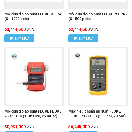
Mô-đun đo áp suất FLUKE 750PA8
Mô-đun đo áp suất FLUKE 750PA7
(0 - 1000 psia)
(0 - 500 psia)
63,414,500
63,414,500
VND
VND
ĐẶT MUA
ĐẶT MUA
Mô-đun đo áp suất FLUKE FLUKE-
Máy hiệu chuẩn áp suất FLUKE
750P01EX (10 in H2O, 25 mBar)
FLUKE-717 300G (300 psi, 20 bar)
80,931,000
56,445,000
VND
VND