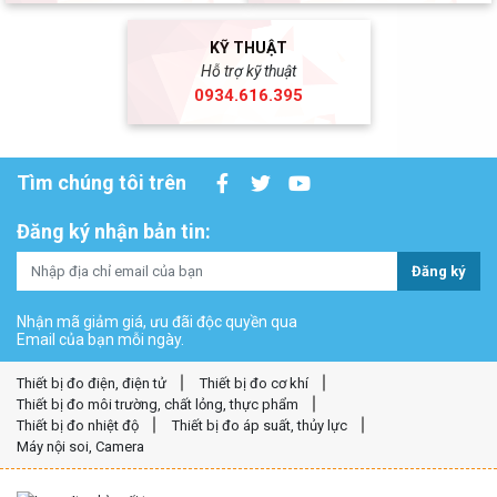
KỸ THUẬT
Hỗ trợ kỹ thuật
0934.616.395
Tìm chúng tôi trên
Đăng ký nhận bản tin:
Đăng ký
Nhận mã giảm giá, ưu đãi độc quyền qua
Email của bạn mỗi ngày.
Thiết bị đo điện, điện tử
Thiết bị đo cơ khí
Thiết bị đo môi trường, chất lỏng, thực phẩm
Thiết bị đo nhiệt độ
Thiết bị đo áp suất, thủy lực
Máy nội soi, Camera