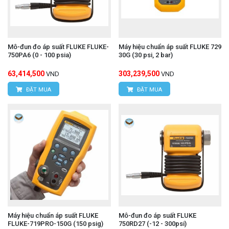
Mô-đun đo áp suất FLUKE FLUKE-
Máy hiệu chuẩn áp suất FLUKE 729
750PA6 (0 - 100 psia)
30G (30 psi, 2 bar)
63,414,500
303,239,500
VND
VND
ĐẶT MUA
ĐẶT MUA
Máy hiệu chuẩn áp suất FLUKE
Mô-đun đo áp suất FLUKE
FLUKE-719PRO-150G (150 psig)
750RD27 (-12 - 300psi)