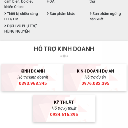
cảm biến, bộ điều
HÓA
thử
khiển Online
Thiết bị chiếu sáng
Sản phẩm khác
Sản phẩm ngừng
LED/ UV
sản xuất
DỊCH VỤ PHỤ TRỢ
HÙNG NGUYÊN
HỖ TRỢ KINH DOANH
KINH DOANH
KINH DOANH DỰ ÁN
Hỗ trợ kinh doanh
Hỗ trợ dự án
0393.968.345
0976.082.395
KỸ THUẬT
Hỗ trợ kỹ thuật
0934.616.395