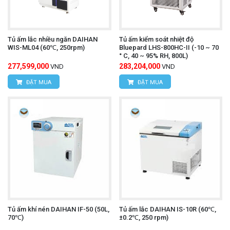
Tủ ấm lắc nhiều ngăn DAIHAN
Tủ ấm kiểm soát nhiệt độ
WIS-ML04 (60℃, 250rpm)
Bluepard LHS-800HC-II (-10 ~ 70
° C, 40 ~ 95% RH, 800L)
277,599,000
283,204,000
VND
VND
ĐẶT MUA
ĐẶT MUA
Tủ ấm khí nén DAIHAN IF-50 (50L,
Tủ ấm lắc DAIHAN IS-10R (60℃,
70℃)
±0.2℃, 250 rpm)