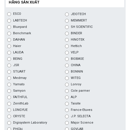
HÃNG SẢN XUẤT
ESCO
JEIOTECH
LABTECH
MEMMERT
Bluepard
SH SCIENTIFIC
Benchmark
BINDER
DAIHAN
HINOTEK
Haier
Hettich
LAUDA
VELP
BEING
BIOBASE
JSR
CHINA
STUART
BONNIN
Medmay
WITEG
Yamato
Lonroy
Samyon
Cole parmer
FAITHFUL
ALP
ZenithLab
Taisite
LONGYUE
France-Etuves
CRYSTE
J.P. SELECTA
Digisystem Laboratory
Major Science
PHCbi
GOVLAB