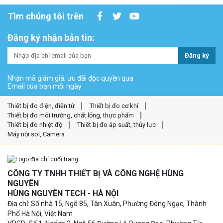
Tìm chúng tôi trên
Đăng ký nhận bản tin:
Đăng ký
Nhận mã giảm giá, ưu đãi độc quyền qua
Email của bạn mỗi ngày.
Thiết bị đo điện, điện tử
Thiết bị đo cơ khí
Thiết bị đo môi trường, chất lỏng, thực phẩm
Thiết bị đo nhiệt độ
Thiết bị đo áp suất, thủy lực
Máy nội soi, Camera
CÔNG TY TNHH THIẾT BỊ VÀ CÔNG NGHỆ HÙNG
NGUYÊN
HÙNG NGUYÊN TECH - HÀ NỘI
Địa chỉ: Số nhà 15, Ngõ 85, Tân Xuân, Phường Đông Ngạc, Thành
Phố Hà Nội, Việt Nam