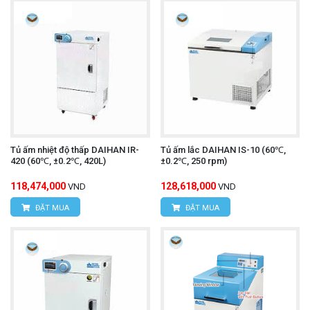
Tủ ấm nhiệt độ thấp DAIHAN IR-
Tủ ấm lắc DAIHAN IS-10 (60℃,
420 (60℃, ±0.2℃, 420L)
±0.2℃, 250 rpm)
118,474,000
128,618,000
VND
VND
ĐẶT MUA
ĐẶT MUA