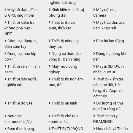
nghiệm bê tông
Máy bộ đàm, định
Kính hiển vi, thiết bị
Máy nội soi,
vị GPS, ống nhòm
phóng đại
Camera
Thiết bị kiểm tra
Thiết bị đo áp
Máy trắc địa, toàn
không phá hủy -
suất, thủy lực
đạc, khảo sát
NDT
Công cụ, dụng cụ
Thiết bị nâng hạ,
Bảo hộ lao động
điện cầm tay
thủy lực
Dụng cụ tháo lắp
Dụng cụ tháo lắp
Dụng cụ dùng khí
cơ khí
vòng bi, bánh răng
nén
Thiết bị vệ sinh làm
Máy móc công
Máy in 3D, UV, in
sạch
nghiệp
nhãn, quét 3D
Thiết bị dạy nghề,
Thiết bị thí nghiệm
Thiết bị kiểm tra
nghiên cứu
bùn, đất
cấu trúc đất, bê
tông, đá, Asphalt,
cốt thép
Thiết bị đo y tế
Thiết bị an ninh
Đo lường và thử
nghiệm xăng dầu
National
Thiết bị chế tạo
Thiết bị thú y
Instruments (NI)
khuôn mẫu
DRAMINSKI
Bơm định lượng,
THIẾT BỊ TỰ ĐỘNG
Hóa chất và Thuốc