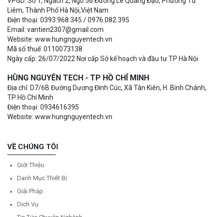
VPGD: Số 1, Ngách 2, Ngõ 56 Đường Lê Quang Đạo, Phường Từ
Liêm, Thành Phố Hà Nội,Việt Nam
Điện thoại: 0393.968.345 / 0976.082.395
Email: vantien2307@gmail.com
Website: www.hungnguyentech.vn
Mã số thuế: 0110073138
Ngày cấp: 26/07/2022 Nơi cấp Sở kế hoạch và đầu tư TP Hà Nội
HÙNG NGUYÊN TECH - TP HỒ CHÍ MINH
Địa chỉ: D7/6B Đường Dương Đình Cúc, Xã Tân Kiên, H. Bình Chánh,
TP Hồ Chí Minh
Điện thoại: 0934616395
Website: www.hungnguyentech.vn
VỀ CHÚNG TÔI
Giới Thiệu
Danh Mục Thiết Bị
Giải Pháp
Dịch Vụ