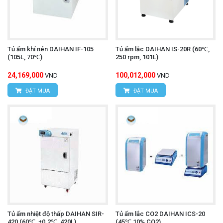
Tủ ấm khí nén DAIHAN IF-105
Tủ ấm lắc DAIHAN IS-20R (60℃,
(105L, 70℃)
250 rpm, 101L)
24,169,000
100,012,000
VND
VND
ĐẶT MUA
ĐẶT MUA
Tủ ấm nhiệt độ thấp DAIHAN SIR-
Tủ ấm lắc CO2 DAIHAN ICS-20
420 (60℃, ±0.2℃, 420L)
(45℃,10% CO2)