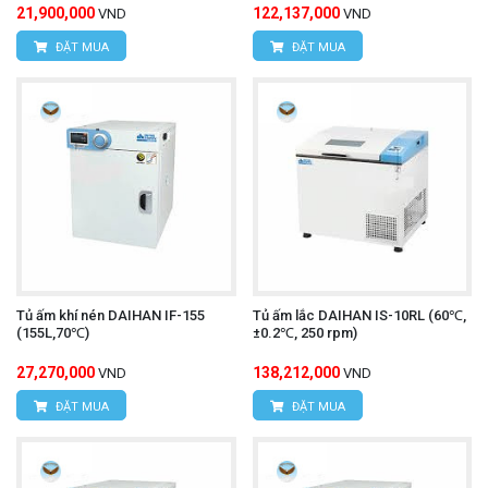
21,900,000
122,137,000
VND
VND
ĐẶT MUA
ĐẶT MUA
Tủ ấm khí nén DAIHAN IF-155
Tủ ấm lắc DAIHAN IS-10RL (60℃,
(155L,70℃)
±0.2℃, 250 rpm)
27,270,000
138,212,000
VND
VND
ĐẶT MUA
ĐẶT MUA