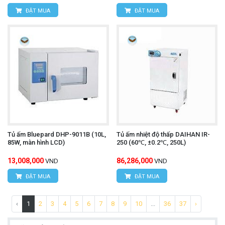
ĐẶT MUA
ĐẶT MUA
Tủ ấm Bluepard DHP-9011B (10L,
Tủ ấm nhiệt độ thấp DAIHAN IR-
85W, màn hình LCD)
250 (60℃, ±0.2℃, 250L)
13,008,000
86,286,000
VND
VND
ĐẶT MUA
ĐẶT MUA
‹
1
2
3
4
5
6
7
8
9
10
...
36
37
›