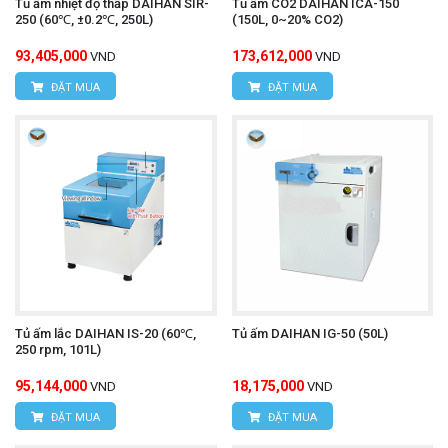
Tủ ấm nhiệt độ thấp DAIHAN SIR-
Tủ ấm CO2 DAIHAN ICA-150
250 (60℃, ±0.2℃, 250L)
(150L, 0~20% CO2)
93,405,000
173,612,000
VND
VND
ĐẶT MUA
ĐẶT MUA
Tủ ấm lắc DAIHAN IS-20 (60℃,
Tủ ấm DAIHAN IG-50 (50L)
250 rpm, 101L)
95,144,000
18,175,000
VND
VND
ĐẶT MUA
ĐẶT MUA