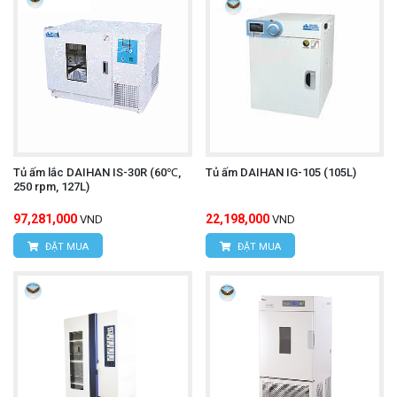
Tủ ấm lắc DAIHAN IS-30R (60℃,
Tủ ấm DAIHAN IG-105 (105L)
250 rpm, 127L)
97,281,000
22,198,000
VND
VND
ĐẶT MUA
ĐẶT MUA