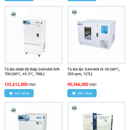
Tủ ấm nhiệt độ thấp DAIHAN SIR-
Tủ ấm lắc DAIHAN IS-30 (60℃,
700 (60℃, ±0.2℃, 700L)
250 rpm, 127L)
133,612,000
90,366,000
VND
VND
ĐẶT MUA
ĐẶT MUA