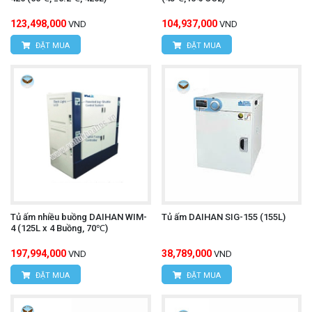
123,498,000
104,937,000
VND
VND
ĐẶT MUA
ĐẶT MUA
Tủ ấm nhiều buồng DAIHAN WIM-
Tủ ấm DAIHAN SIG-155 (155L)
4 (125L x 4 Buồng, 70℃)
197,994,000
38,789,000
VND
VND
ĐẶT MUA
ĐẶT MUA