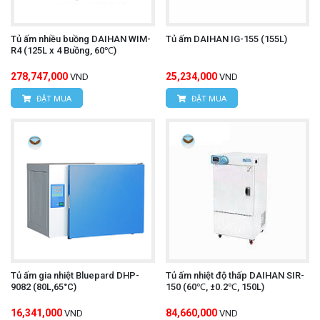
Tủ ấm nhiều buồng DAIHAN WIM-
Tủ ấm DAIHAN IG-155 (155L)
R4 (125L x 4 Buồng, 60℃)
278,747,000
25,234,000
VND
VND
ĐẶT MUA
ĐẶT MUA
Tủ ấm gia nhiệt Bluepard DHP-
Tủ ấm nhiệt độ thấp DAIHAN SIR-
9082 (80L,65°C)
150 (60℃, ±0.2℃, 150L)
16,341,000
84,660,000
VND
VND