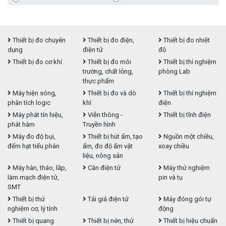
Thiết bị đo chuyên
Thiết bị đo điện,
Thiết bị đo nhiệt
dụng
điện tử
độ
Thiết bị đo cơ khí
Thiết bị đo môi
Thiết bị thí nghiệm
trường, chất lỏng,
phòng Lab
thực phẩm
Máy hiện sóng,
Thiết bị đo và dò
Thiết bị thí nghiệm
phân tích logic
khí
điện
Máy phát tín hiệu,
Viễn thông -
Thiết bị tĩnh điện
phát hàm
Truyền hình
Máy đo độ bụi,
Thiết bị hút ẩm, tạo
Nguồn một chiều,
đếm hạt tiểu phân
ẩm, đo độ ẩm vật
xoay chiều
liệu, nông sản
Máy hàn, tháo, lắp,
Cân điện tử
Máy thử nghiệm
làm mạch điện tử,
pin và tụ
SMT
Thiết bị thử
Tải giả điện tử
Máy đóng gói tự
nghiệm cơ, lý tính
động
Thiết bị quang
Thiết bị nén, thử
Thiết bị hiệu chuẩn