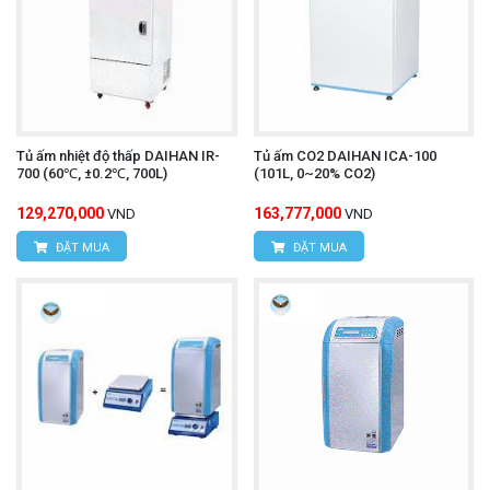
Tủ ấm nhiệt độ thấp DAIHAN IR-
Tủ ấm CO2 DAIHAN ICA-100
700 (60℃, ±0.2℃, 700L)
(101L, 0~20% CO2)
129,270,000
163,777,000
VND
VND
ĐẶT MUA
ĐẶT MUA