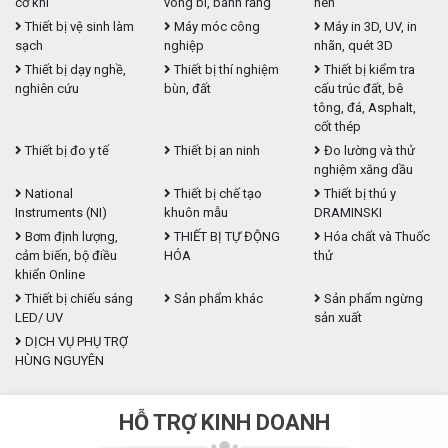
cơ khí
vòng bi, bánh răng
nén
Thiết bị vệ sinh làm
Máy móc công
Máy in 3D, UV, in
sạch
nghiệp
nhãn, quét 3D
Thiết bị dạy nghề,
Thiết bị thí nghiệm
Thiết bị kiểm tra
nghiên cứu
bùn, đất
cấu trúc đất, bê
tông, đá, Asphalt,
cốt thép
Thiết bị đo y tế
Thiết bị an ninh
Đo lường và thử
nghiệm xăng dầu
National
Thiết bị chế tạo
Thiết bị thú y
Instruments (NI)
khuôn mẫu
DRAMINSKI
Bơm định lượng,
THIẾT BỊ TỰ ĐỘNG
Hóa chất và Thuốc
cảm biến, bộ điều
HÓA
thử
khiển Online
Thiết bị chiếu sáng
Sản phẩm khác
Sản phẩm ngừng
LED/ UV
sản xuất
DỊCH VỤ PHỤ TRỢ
HÙNG NGUYÊN
HỖ TRỢ KINH DOANH