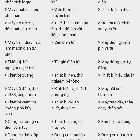
phân tích logic
khí
điện
Máy phát tín hiệu,
Viễn thông -
Thiết bị tĩnh điện
phát hàm
Truyền hình
Máy đo độ bụi,
Thiết bị hút ẩm, tạo
Nguồn một chiều,
đếm hạt tiểu phân
ẩm, đo độ ẩm vật
xoay chiều
liệu, nông sản
Máy hàn, tháo, lắp,
Cân điện tử
Máy thử nghiệm
làm mạch điện tử,
pin và tụ
SMT
Thiết bị thử
Tải giả điện tử
Máy đóng gói tự
nghiệm cơ, lý tính
động
Thiết bị quang
Thiết bị nén, thử
Thiết bị hiệu chuẩn
nghiệm bê tông
Máy bộ đàm, định
Kính hiển vi, thiết bị
Máy nội soi,
vị GPS, ống nhòm
phóng đại
Camera
Thiết bị kiểm tra
Thiết bị đo áp
Máy trắc địa, toàn
không phá hủy -
suất, thủy lực
đạc, khảo sát
NDT
Công cụ, dụng cụ
Thiết bị nâng hạ,
Bảo hộ lao động
điện cầm tay
thủy lực
Dụng cụ tháo lắp
Dụng cụ tháo lắp
Dụng cụ dùng khí