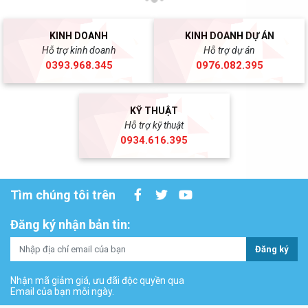
KINH DOANH
KINH DOANH DỰ ÁN
Hỗ trợ kinh doanh
Hỗ trợ dự án
0393.968.345
0976.082.395
KỸ THUẬT
Hỗ trợ kỹ thuật
0934.616.395
Tìm chúng tôi trên
Đăng ký nhận bản tin:
Đăng ký
Nhận mã giảm giá, ưu đãi độc quyền qua
Email của bạn mỗi ngày.