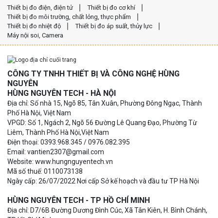
Thiết bị đo điện, điện tử
Thiết bị đo cơ khí
Thiết bị đo môi trường, chất lỏng, thực phẩm
Thiết bị đo nhiệt độ
Thiết bị đo áp suất, thủy lực
Máy nội soi, Camera
CÔNG TY TNHH THIẾT BỊ VÀ CÔNG NGHỆ HÙNG
NGUYÊN
HÙNG NGUYÊN TECH - HÀ NỘI
Địa chỉ: Số nhà 15, Ngõ 85, Tân Xuân, Phường Đông Ngạc, Thành
Phố Hà Nội, Việt Nam
VPGD: Số 1, Ngách 2, Ngõ 56 Đường Lê Quang Đạo, Phường Từ
Liêm, Thành Phố Hà Nội,Việt Nam
Điện thoại: 0393.968.345 / 0976.082.395
Email: vantien2307@gmail.com
Website: www.hungnguyentech.vn
Mã số thuế: 0110073138
Ngày cấp: 26/07/2022 Nơi cấp Sở kế hoạch và đầu tư TP Hà Nội
HÙNG NGUYÊN TECH - TP HỒ CHÍ MINH
Địa chỉ: D7/6B Đường Dương Đình Cúc, Xã Tân Kiên, H. Bình Chánh,