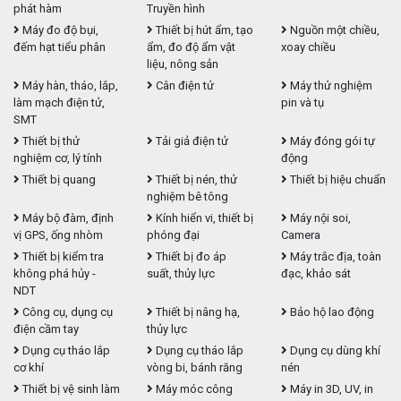
phát hàm
Truyền hình
Máy đo độ bụi,
Thiết bị hút ẩm, tạo
Nguồn một chiều,
đếm hạt tiểu phân
ẩm, đo độ ẩm vật
xoay chiều
liệu, nông sản
Máy hàn, tháo, lắp,
Cân điện tử
Máy thử nghiệm
làm mạch điện tử,
pin và tụ
SMT
Thiết bị thử
Tải giả điện tử
Máy đóng gói tự
nghiệm cơ, lý tính
động
Thiết bị quang
Thiết bị nén, thử
Thiết bị hiệu chuẩn
nghiệm bê tông
Máy bộ đàm, định
Kính hiển vi, thiết bị
Máy nội soi,
vị GPS, ống nhòm
phóng đại
Camera
Thiết bị kiểm tra
Thiết bị đo áp
Máy trắc địa, toàn
không phá hủy -
suất, thủy lực
đạc, khảo sát
NDT
Công cụ, dụng cụ
Thiết bị nâng hạ,
Bảo hộ lao động
điện cầm tay
thủy lực
Dụng cụ tháo lắp
Dụng cụ tháo lắp
Dụng cụ dùng khí
cơ khí
vòng bi, bánh răng
nén
Thiết bị vệ sinh làm
Máy móc công
Máy in 3D, UV, in