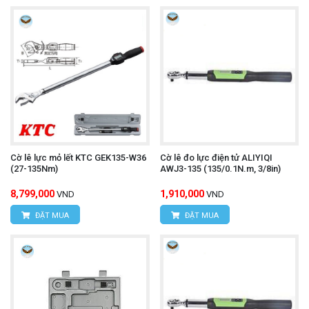
Cờ lê lực mỏ lết KTC GEK135-W36
Cờ lê đo lực điện tử ALIYIQI
(27-135Nm)
AWJ3-135 (135/0.1N.m, 3/8in)
8,799,000
1,910,000
VND
VND
ĐẶT MUA
ĐẶT MUA