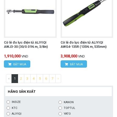
Cờ lê đo lực điện tử ALIYIQI
Cờ lê đo lực điện tử ALIYIQI
AWJ3-30 (30/0.01N.m, 3/8in)
AWG4-135R (135N.m, 535mm)
1,910,000
3,908,000
VND
VND
ĐẶT MUA
ĐẶT MUA
‹
1
2
3
4
5
6
7
›
HÃNG SẢN XUẤT
INSIZE
KANON
KTC
TOPTUL
ALIYIQI
YATO