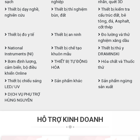
sạch
nghiệp
nhãn, quét 3D
Thiết bị dạy nghề,
Thiết bị thí nghiệm
Thiết bị kiểm tra
nghiên cứu
bùn, đất
cấu trúc đất, bê
tông, đá, Asphalt,
cốt thép
Thiết bị đo y tế
Thiết bị an ninh
Đo lường và thử
nghiệm xăng dầu
National
Thiết bị chế tạo
Thiết bị thú y
Instruments (NI)
khuôn mẫu
DRAMINSKI
Bơm định lượng,
THIẾT BỊ TỰ ĐỘNG
Hóa chất và Thuốc
cảm biến, bộ điều
HÓA
thử
khiển Online
Thiết bị chiếu sáng
Sản phẩm khác
Sản phẩm ngừng
LED/ UV
sản xuất
DỊCH VỤ PHỤ TRỢ
HÙNG NGUYÊN
HỖ TRỢ KINH DOANH