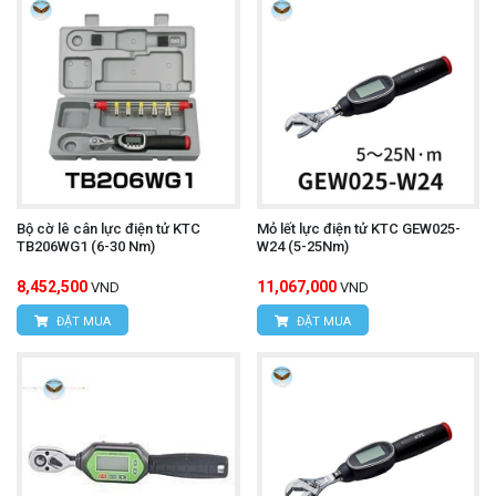
Bộ cờ lê cân lực điện tử KTC
Mỏ lết lực điện tử KTC GEW025-
TB206WG1 (6-30 Nm)
W24 (5-25Nm)
8,452,500
11,067,000
VND
VND
ĐẶT MUA
ĐẶT MUA