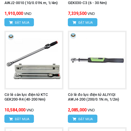
AWJ2-0010 (10/0.01N.m, 1/4in)
GEK030-C3 (6 - 30 Nm)
1,910,000
7,339,500
VND
VND
ĐẶT MUA
ĐẶT MUA
Cờ lê cân lực điện tử KTC
Cờ lê đo lực điện tử ALIYIQI
GEK200-R4 (40-200 Nm)
AWJ4-200 (200/0.1N.m, 1/2in)
10,584,000
2,085,000
VND
VND
ĐẶT MUA
ĐẶT MUA