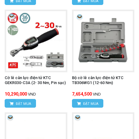
ĐẶT MUA
ĐẶT MUA
Cờ lê cân lực điện tử KTC
Bộ cờ lê cân lực điện tử KTC
GEKR030-C3A (2- 30 Nm, Pin sạc)
TB306WG1 (12-60 Nm)
10,290,000
7,654,500
VND
VND
ĐẶT MUA
ĐẶT MUA