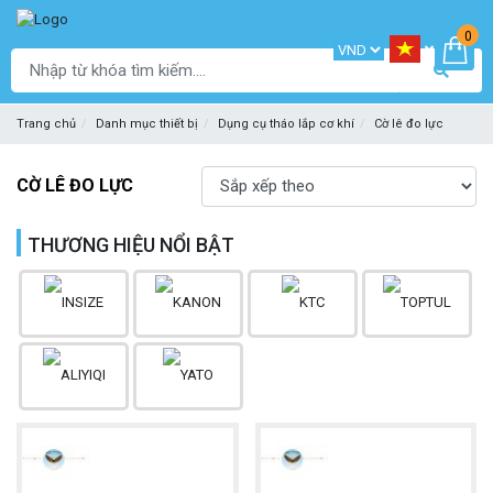
0
Trang chủ
Danh mục thiết bị
Dụng cụ tháo lắp cơ khí
Cờ lê đo lực
CỜ LÊ ĐO LỰC
THƯƠNG HIỆU NỔI BẬT