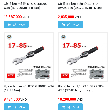
Cờ lê lực mỏ lết KTC GEKR200-
Cờ lê đo lực điện tử ALIYIQI
W36 (40-200Nm, pin sạc)
AWJ4-340 (340/0.1N.m, 1/2in)
13,587,000
2,035,000
VND
VND
ĐẶT MUA
ĐẶT MUA
Bộ cờ lê cân lực KTC GEK085-W36
Bộ cờ lê cân lực KTC GEKR085-
(17-85 Nm)
W36 (17-85 Nm, pin sạc)
8,431,500
10,290,000
VND
VND
ĐẶT MUA
ĐẶT MUA