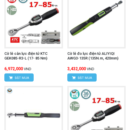
Cờ lê cân lực điện tử KTC
Cờ lê đo lực điện tử ALIYIQI
GEK085-R3-L (17- 85 Nm)
AWG3-135R (135N.m, 420mm)
6,972,000
3,432,000
VND
VND
ĐẶT MUA
ĐẶT MUA