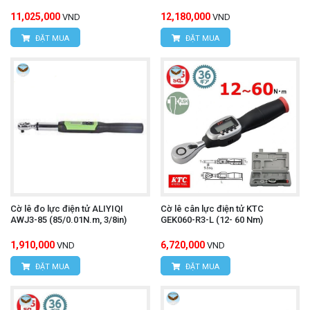
11,025,000
12,180,000
VND
VND
ĐẶT MUA
ĐẶT MUA
Cờ lê đo lực điện tử ALIYIQI
Cờ lê cân lực điện tử KTC
AWJ3-85 (85/0.01N.m, 3/8in)
GEK060-R3-L (12- 60 Nm)
1,910,000
6,720,000
VND
VND
ĐẶT MUA
ĐẶT MUA