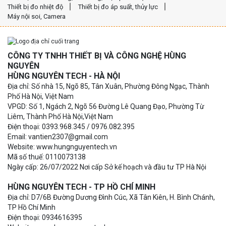
Thiết bị đo nhiệt độ
Thiết bị đo áp suất, thủy lực
Máy nội soi, Camera
CÔNG TY TNHH THIẾT BỊ VÀ CÔNG NGHỆ HÙNG
NGUYÊN
HÙNG NGUYÊN TECH - HÀ NỘI
Địa chỉ: Số nhà 15, Ngõ 85, Tân Xuân, Phường Đông Ngạc, Thành
Phố Hà Nội, Việt Nam
VPGD: Số 1, Ngách 2, Ngõ 56 Đường Lê Quang Đạo, Phường Từ
Liêm, Thành Phố Hà Nội,Việt Nam
Điện thoại: 0393.968.345 / 0976.082.395
Email: vantien2307@gmail.com
Website: www.hungnguyentech.vn
Mã số thuế: 0110073138
Ngày cấp: 26/07/2022 Nơi cấp Sở kế hoạch và đầu tư TP Hà Nội
HÙNG NGUYÊN TECH - TP HỒ CHÍ MINH
Địa chỉ: D7/6B Đường Dương Đình Cúc, Xã Tân Kiên, H. Bình Chánh,
TP Hồ Chí Minh
Điện thoại: 0934616395