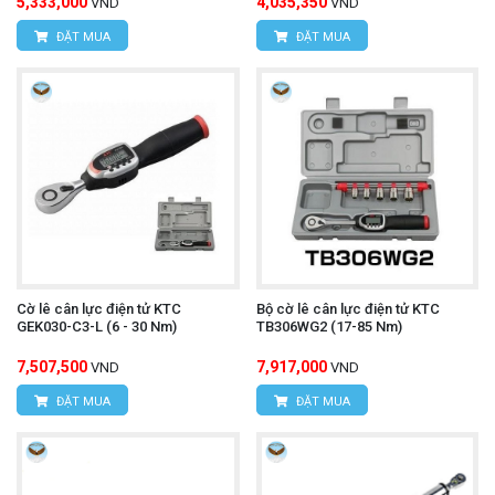
5,333,000
4,035,350
VND
VND
ĐẶT MUA
ĐẶT MUA
Cờ lê cân lực điện tử KTC
Bộ cờ lê cân lực điện tử KTC
GEK030-C3-L (6 - 30 Nm)
TB306WG2 (17-85 Nm)
7,507,500
7,917,000
VND
VND
ĐẶT MUA
ĐẶT MUA