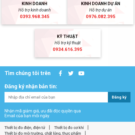
KINH DOANH
KINH DOANH DỰ ÁN
Hỗ trợ kinh doanh
Hỗ trợ dự án
0393.968.345
0976.082.395
KỸ THUẬT
Hỗ trợ kỹ thuật
0934.616.395
Tìm chúng tôi trên
Đăng ký nhận bản tin:
Đăng ký
Nhận mã giảm giá, ưu đãi độc quyền qua
Email của bạn mỗi ngày.
Thiết bị đo điện, điện tử
Thiết bị đo cơ khí
Thiết bị đo môi trường, chất lỏng, thực phẩm