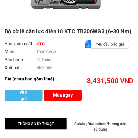
Bộ cờ lê cân lực điện tử KTC TB306WG3 (6-30 Nm)
Hãng sản xuất
KTC
Yêu cầu báo giá
Model
TB306WG3
Bảo hành
12 Tháng
Xuất xứ
Nhật Bản
Giá (chưa bao gồm thuế)
8,431,500
VND
Thêm
vào
Mua ngay
giỏ
hàng
THÔNG SỐ KỸ THUẬT
Catalog/datasheet/Hướng dẫn
sử dụng