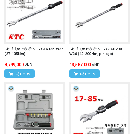
Cờ lê lực mỏ lết KTC GEK135-W36
Cờ lê lực mỏ lết KTC GEKR200-
(27-135Nm)
W36 (40-200Nm, pin sạc)
8,799,000
13,587,000
VND
VND
ĐẶT MUA
ĐẶT MUA