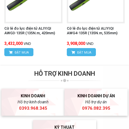
Cờ lê đo lực điện tử ALIYIQI
Cờ lê đo lực điện tử ALIYIQI
AWG3-135R (135N.m, 420mm)
AWG4-135R (135N.m, 535mm)
3,432,000
3,908,000
VND
VND
ĐẶT MUA
ĐẶT MUA
HỖ TRỢ KINH DOANH
KINH DOANH
KINH DOANH DỰ ÁN
Hỗ trợ kinh doanh
Hỗ trợ dự án
0393.968.345
0976.082.395
KỸ THUẬT