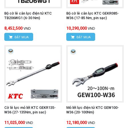
Bộ cờ lê cân lực điện tử KTC
Bộ cờ lê cân lực KTC GEKR085-
TB206WG1 (6-30 Nm)
W36 (17-85 Nm, pin sạc)
8,452,500
10,290,000
VND
VND
ĐẶT MUA
ĐẶT MUA
Cờ lê lực mỏ lết KTC GEKR135-
Mỏ lết lực điện tử KTC GEW100-
W36 (27-135Nm, pin sac)
W36 (20-100Nm)
11,025,000
12,180,000
VND
VND