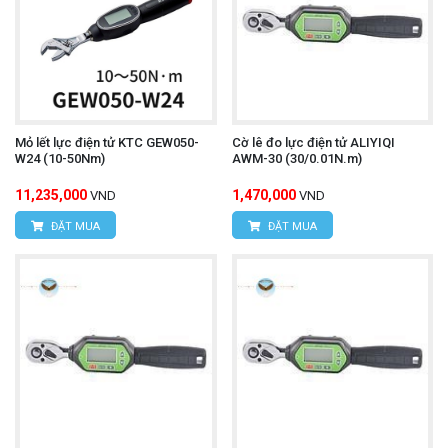
Mỏ lết lực điện tử KTC GEW050-
Cờ lê đo lực điện tử ALIYIQI
W24 (10-50Nm)
AWM-30 (30/0.01N.m)
11,235,000
1,470,000
VND
VND
ĐẶT MUA
ĐẶT MUA