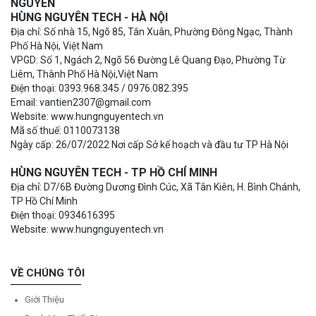
NGUYÊN
HÙNG NGUYÊN TECH - HÀ NỘI
Địa chỉ: Số nhà 15, Ngõ 85, Tân Xuân, Phường Đông Ngạc, Thành
Phố Hà Nội, Việt Nam
VPGD: Số 1, Ngách 2, Ngõ 56 Đường Lê Quang Đạo, Phường Từ
Liêm, Thành Phố Hà Nội,Việt Nam
Điện thoại: 0393.968.345 / 0976.082.395
Email: vantien2307@gmail.com
Website: www.hungnguyentech.vn
Mã số thuế: 0110073138
Ngày cấp: 26/07/2022 Nơi cấp Sở kế hoạch và đầu tư TP Hà Nội
HÙNG NGUYÊN TECH - TP HỒ CHÍ MINH
Địa chỉ: D7/6B Đường Dương Đình Cúc, Xã Tân Kiên, H. Bình Chánh,
TP Hồ Chí Minh
Điện thoại: 0934616395
Website: www.hungnguyentech.vn
VỀ CHÚNG TÔI
Giới Thiệu