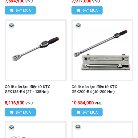
7,654,500
7,917,000
VND
VND
ĐẶT MUA
ĐẶT MUA
Cờ lê cân lực điện tử KTC
Cờ lê cân lực điện tử KTC
GEK135-R4 (27 - 135Nm)
GEK200-R4 (40-200 Nm)
8,116,500
10,584,000
VND
VND
ĐẶT MUA
ĐẶT MUA