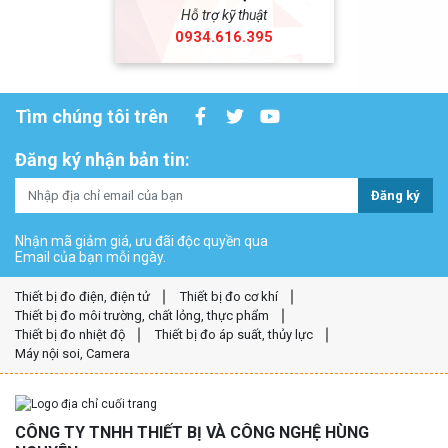
Hỗ trợ kỹ thuật
0934.616.395
Tìm chúng tôi trên
Đăng ký nhận bản tin:
Đăng ký
Nhận mã giảm giá, ưu đãi độc quyền qua
Email của bạn mỗi ngày.
Thiết bị đo điện, điện tử
Thiết bị đo cơ khí
Thiết bị đo môi trường, chất lỏng, thực phẩm
Thiết bị đo nhiệt độ
Thiết bị đo áp suất, thủy lực
Máy nội soi, Camera
CÔNG TY TNHH THIẾT BỊ VÀ CÔNG NGHỆ HÙNG