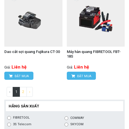
Dao cắt sợi quang Fujikura CT-30
Máy hàn quang FIBRETOOL FBT-
18S
Liên hệ
Liên hệ
Giá:
Giá:
ĐẶT MUA
ĐẶT MUA
‹
1
2
›
HÃNG SẢN XUẤT
FIBRETOOL
COMWAY
3S Telecom
SKYCOM