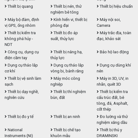
Thiết bị quang
Thiết bị nén, thử
Thiết bị hiệu chuẩn
nghiệm bê tông
Máy bộ đàm, định
Kính hiển vi, thiết bị
Máy nội soi,
vị GPS, ống nhòm
phóng đại
Camera
Thiết bị kiểm tra
Thiết bị đo áp
Máy trắc địa, toàn
không phá hủy -
suất, thủy lực
đạc, khảo sát
NDT
Công cụ, dụng cụ
Thiết bị nâng hạ,
Bảo hộ lao động
điện cầm tay
thủy lực
Dụng cụ tháo lắp
Dụng cụ tháo lắp
Dụng cụ dùng khí
cơ khí
vòng bi, bánh răng
nén
Thiết bị vệ sinh làm
Máy móc công
Máy in 3D, UV, in
sạch
nghiệp
nhãn, quét 3D
Thiết bị dạy nghề,
Thiết bị thí nghiệm
Thiết bị kiểm tra
nghiên cứu
bùn, đất
cấu trúc đất, bê
tông, đá, Asphalt,
cốt thép
Thiết bị đo y tế
Thiết bị an ninh
Đo lường và thử
nghiệm xăng dầu
National
Thiết bị chế tạo
Thiết bị thú y
Instruments (NI)
khuôn mẫu
DRAMINSKI