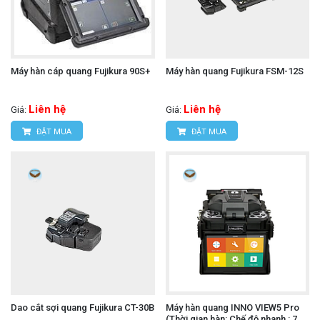
Máy hàn cáp quang Fujikura 90S+
Máy hàn quang Fujikura FSM-12S
Liên hệ
Liên hệ
Giá:
Giá:
ĐẶT MUA
ĐẶT MUA
Dao cắt sợi quang Fujikura CT-30B
Máy hàn quang INNO VIEW5 Pro
(Thời gian hàn: Chế độ nhanh : 7