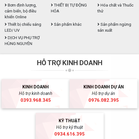
Bơm định lượng,
THIẾT BỊ TỰ ĐỘNG
Hóa chất và Thuốc
cảm biến, bộ điều
HÓA
thử
khiển Online
Thiết bị chiếu sáng
Sản phẩm khác
Sản phẩm ngừng
LED/ UV
sản xuất
DỊCH VỤ PHỤ TRỢ
HÙNG NGUYÊN
HỖ TRỢ KINH DOANH
KINH DOANH
KINH DOANH DỰ ÁN
Hỗ trợ kinh doanh
Hỗ trợ dự án
0393.968.345
0976.082.395
KỸ THUẬT
Hỗ trợ kỹ thuật
0934.616.395