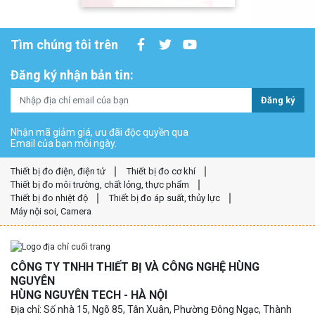
Tìm chúng tôi trên
Đăng ký nhận bản tin:
Đăng ký
Nhận mã giảm giá, ưu đãi độc quyền qua
Email của bạn mỗi ngày.
Thiết bị đo điện, điện tử
Thiết bị đo cơ khí
Thiết bị đo môi trường, chất lỏng, thực phẩm
Thiết bị đo nhiệt độ
Thiết bị đo áp suất, thủy lực
Máy nội soi, Camera
CÔNG TY TNHH THIẾT BỊ VÀ CÔNG NGHỆ HÙNG
NGUYÊN
HÙNG NGUYÊN TECH - HÀ NỘI
Địa chỉ: Số nhà 15, Ngõ 85, Tân Xuân, Phường Đông Ngạc, Thành