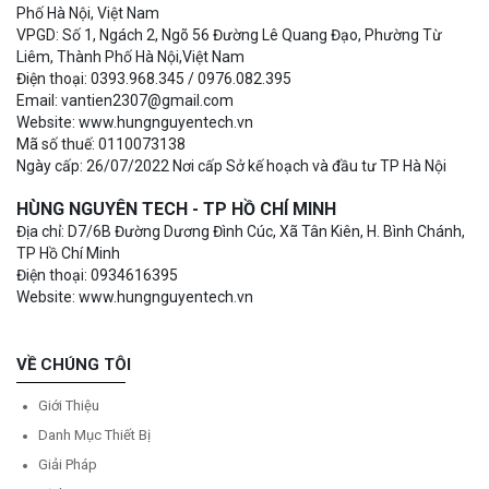
Phố Hà Nội, Việt Nam
VPGD: Số 1, Ngách 2, Ngõ 56 Đường Lê Quang Đạo, Phường Từ
Liêm, Thành Phố Hà Nội,Việt Nam
Điện thoại: 0393.968.345 / 0976.082.395
Email: vantien2307@gmail.com
Website: www.hungnguyentech.vn
Mã số thuế: 0110073138
Ngày cấp: 26/07/2022 Nơi cấp Sở kế hoạch và đầu tư TP Hà Nội
HÙNG NGUYÊN TECH - TP HỒ CHÍ MINH
Địa chỉ: D7/6B Đường Dương Đình Cúc, Xã Tân Kiên, H. Bình Chánh,
TP Hồ Chí Minh
Điện thoại: 0934616395
Website: www.hungnguyentech.vn
VỀ CHÚNG TÔI
Giới Thiệu
Danh Mục Thiết Bị
Giải Pháp