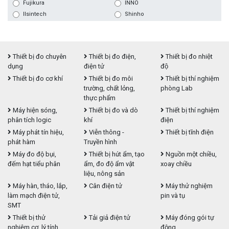
Fujikura
INNO
Ilsintech
Shinho
Thiết bị đo chuyên
Thiết bị đo điện,
Thiết bị đo nhiệt
dụng
điện tử
độ
Thiết bị đo cơ khí
Thiết bị đo môi
Thiết bị thí nghiệm
trường, chất lỏng,
phòng Lab
thực phẩm
Máy hiện sóng,
Thiết bị đo và dò
Thiết bị thí nghiệm
phân tích logic
khí
điện
Máy phát tín hiệu,
Viễn thông -
Thiết bị tĩnh điện
phát hàm
Truyền hình
Máy đo độ bụi,
Thiết bị hút ẩm, tạo
Nguồn một chiều,
đếm hạt tiểu phân
ẩm, đo độ ẩm vật
xoay chiều
liệu, nông sản
Máy hàn, tháo, lắp,
Cân điện tử
Máy thử nghiệm
làm mạch điện tử,
pin và tụ
SMT
Thiết bị thử
Tải giả điện tử
Máy đóng gói tự
nghiệm cơ, lý tính
động