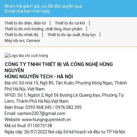
Nhận mã giảm giá, ưu đãi độc quyền qua
Email của bạn mỗi ngày.
Thiết bị đo điện, điện tử
Thiết bị đo cơ khí
Thiết bị đo môi trường, chất lỏng, thực phẩm
Thiết bị đo nhiệt độ
Thiết bị đo áp suất, thủy lực
Máy nội soi, Camera
CÔNG TY TNHH THIẾT BỊ VÀ CÔNG NGHỆ HÙNG
NGUYÊN
HÙNG NGUYÊN TECH - HÀ NỘI
Địa chỉ: Số nhà 15, Ngõ 85, Tân Xuân, Phường Đông Ngạc, Thành
Phố Hà Nội, Việt Nam
VPGD: Số 1, Ngách 2, Ngõ 56 Đường Lê Quang Đạo, Phường Từ
Liêm, Thành Phố Hà Nội,Việt Nam
Điện thoại: 0393.968.345 / 0976.082.395
Email: vantien2307@gmail.com
Website: www.hungnguyentech.vn
Mã số thuế: 0110073138
Ngày cấp: 26/07/2022 Nơi cấp Sở kế hoạch và đầu tư TP Hà Nội