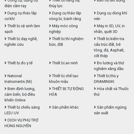
Công cụ, dụng cụ
Thiết bị nâng hạ,
Bảo hộ lao động
điện cầm tay
thủy lực
Dụng cụ tháo lắp
Dụng cụ tháo lắp
Dụng cụ dùng khí
cơ khí
vòng bi, bánh răng
nén
Thiết bị vệ sinh làm
Máy móc công
Máy in 3D, UV, in
sạch
nghiệp
nhãn, quét 3D
Thiết bị dạy nghề,
Thiết bị thí nghiệm
Thiết bị kiểm tra
nghiên cứu
bùn, đất
cấu trúc đất, bê
tông, đá, Asphalt,
cốt thép
Thiết bị đo y tế
Thiết bị an ninh
Đo lường và thử
nghiệm xăng dầu
National
Thiết bị chế tạo
Thiết bị thú y
Instruments (NI)
khuôn mẫu
DRAMINSKI
Bơm định lượng,
THIẾT BỊ TỰ ĐỘNG
Hóa chất và Thuốc
cảm biến, bộ điều
HÓA
thử
khiển Online
Thiết bị chiếu sáng
Sản phẩm khác
Sản phẩm ngừng
LED/ UV
sản xuất
DỊCH VỤ PHỤ TRỢ
HÙNG NGUYÊN