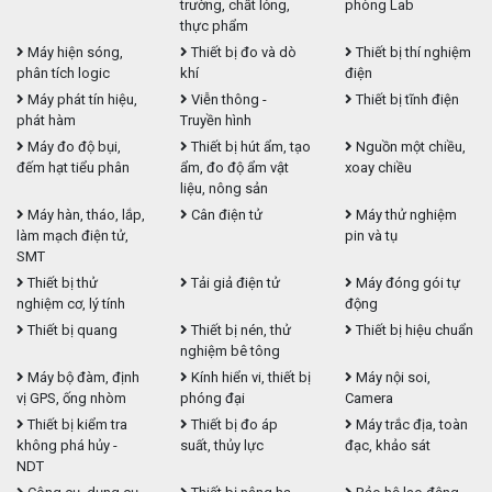
trường, chất lỏng,
phòng Lab
thực phẩm
Máy hiện sóng,
Thiết bị đo và dò
Thiết bị thí nghiệm
phân tích logic
khí
điện
Máy phát tín hiệu,
Viễn thông -
Thiết bị tĩnh điện
phát hàm
Truyền hình
Máy đo độ bụi,
Thiết bị hút ẩm, tạo
Nguồn một chiều,
đếm hạt tiểu phân
ẩm, đo độ ẩm vật
xoay chiều
liệu, nông sản
Máy hàn, tháo, lắp,
Cân điện tử
Máy thử nghiệm
làm mạch điện tử,
pin và tụ
SMT
Thiết bị thử
Tải giả điện tử
Máy đóng gói tự
nghiệm cơ, lý tính
động
Thiết bị quang
Thiết bị nén, thử
Thiết bị hiệu chuẩn
nghiệm bê tông
Máy bộ đàm, định
Kính hiển vi, thiết bị
Máy nội soi,
vị GPS, ống nhòm
phóng đại
Camera
Thiết bị kiểm tra
Thiết bị đo áp
Máy trắc địa, toàn
không phá hủy -
suất, thủy lực
đạc, khảo sát
NDT