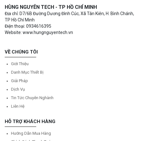
HÙNG NGUYÊN TECH - TP HỒ CHÍ MINH
Địa chỉ: D7/6B Đường Dương Đình Cúc, Xã Tân Kiên, H. Bình Chánh,
TP Hồ Chí Minh
Điện thoại: 0934616395
Website: www.hungnguyentech.vn
VỀ CHÚNG TÔI
Giới Thiệu
Danh Mục Thiết Bị
Giải Pháp
Dịch Vụ
Tin Tức Chuyên Nghành
Liên Hệ
HỖ TRỢ KHÁCH HÀNG
Hướng Dẫn Mua Hàng