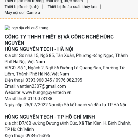
Thiết bị đo môi trường, chất lỏng, thực phẩm
Thiết bị đo nhiệt độ
Thiết bị đo áp suất, thủy lực
Máy nội soi, Camera
CÔNG TY TNHH THIẾT BỊ VÀ CÔNG NGHỆ HÙNG
NGUYÊN
HÙNG NGUYÊN TECH - HÀ NỘI
Địa chỉ: Số nhà 15, Ngõ 85, Tân Xuân, Phường Đông Ngạc, Thành
Phố Hà Nội, Việt Nam
VPGD: Số 1, Ngách 2, Ngõ 56 Đường Lê Quang Đạo, Phường Từ
Liêm, Thành Phố Hà Nội,Việt Nam
Điện thoại: 0393.968.345 / 0976.082.395
Email: vantien2307@gmail.com
Website: www.hungnguyentech.vn
Mã số thuế: 0110073138
Ngày cấp: 26/07/2022 Nơi cấp Sở kế hoạch và đầu tư TP Hà Nội
HÙNG NGUYÊN TECH - TP HỒ CHÍ MINH
Địa chỉ: D7/6B Đường Dương Đình Cúc, Xã Tân Kiên, H. Bình Chánh,
TP Hồ Chí Minh
Điện thoại: 0934616395