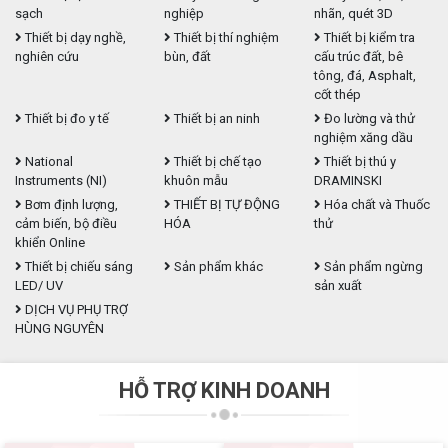
sạch
nghiệp
nhãn, quét 3D
Thiết bị dạy nghề,
Thiết bị thí nghiệm
Thiết bị kiểm tra
nghiên cứu
bùn, đất
cấu trúc đất, bê
tông, đá, Asphalt,
cốt thép
Thiết bị đo y tế
Thiết bị an ninh
Đo lường và thử
nghiệm xăng dầu
National
Thiết bị chế tạo
Thiết bị thú y
Instruments (NI)
khuôn mẫu
DRAMINSKI
Bơm định lượng,
THIẾT BỊ TỰ ĐỘNG
Hóa chất và Thuốc
cảm biến, bộ điều
HÓA
thử
khiển Online
Thiết bị chiếu sáng
Sản phẩm khác
Sản phẩm ngừng
LED/ UV
sản xuất
DỊCH VỤ PHỤ TRỢ
HÙNG NGUYÊN
HỖ TRỢ KINH DOANH