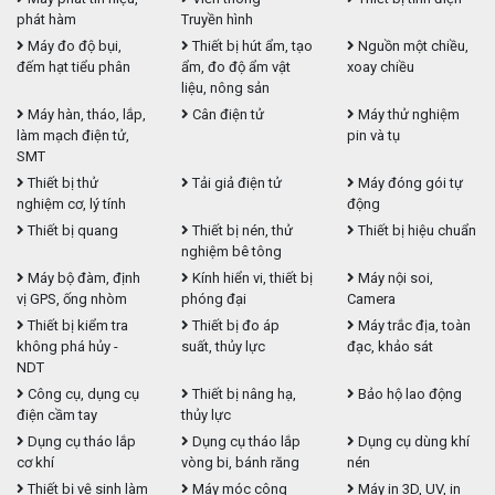
phát hàm
Truyền hình
Máy đo độ bụi,
Thiết bị hút ẩm, tạo
Nguồn một chiều,
đếm hạt tiểu phân
ẩm, đo độ ẩm vật
xoay chiều
liệu, nông sản
Máy hàn, tháo, lắp,
Cân điện tử
Máy thử nghiệm
làm mạch điện tử,
pin và tụ
SMT
Thiết bị thử
Tải giả điện tử
Máy đóng gói tự
nghiệm cơ, lý tính
động
Thiết bị quang
Thiết bị nén, thử
Thiết bị hiệu chuẩn
nghiệm bê tông
Máy bộ đàm, định
Kính hiển vi, thiết bị
Máy nội soi,
vị GPS, ống nhòm
phóng đại
Camera
Thiết bị kiểm tra
Thiết bị đo áp
Máy trắc địa, toàn
không phá hủy -
suất, thủy lực
đạc, khảo sát
NDT
Công cụ, dụng cụ
Thiết bị nâng hạ,
Bảo hộ lao động
điện cầm tay
thủy lực
Dụng cụ tháo lắp
Dụng cụ tháo lắp
Dụng cụ dùng khí
cơ khí
vòng bi, bánh răng
nén
Thiết bị vệ sinh làm
Máy móc công
Máy in 3D, UV, in