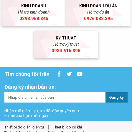
KINH DOANH
KINH DOANH DỰ ÁN
Hỗ trợ kinh doanh
Hỗ trợ dự án
0393.968.345
0976.082.395
KỸ THUẬT
Hỗ trợ kỹ thuật
0934.616.395
Tìm chúng tôi trên
Đăng ký nhận bản tin:
Đăng ký
Nhận mã giảm giá, ưu đãi độc quyền qua
Email của bạn mỗi ngày.
Thiết bị đo điện, điện tử
Thiết bị đo cơ khí