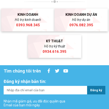
KINH DOANH
KINH DOANH DỰ ÁN
Hỗ trợ kinh doanh
Hỗ trợ dự án
0393.968.345
0976.082.395
KỸ THUẬT
Hỗ trợ kỹ thuật
0934.616.395
Tìm chúng tôi trên
Đăng ký nhận bản tin:
Đăng ký
Nhận mã giảm giá, ưu đãi độc quyền qua
Email của bạn mỗi ngày.