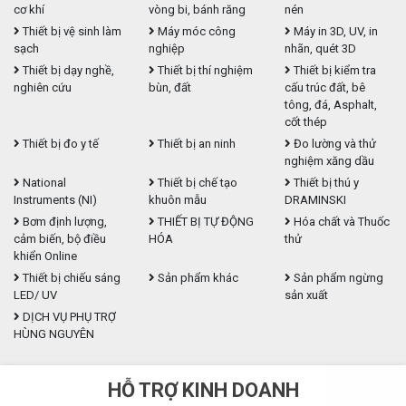
cơ khí
vòng bi, bánh răng
nén
Thiết bị vệ sinh làm
Máy móc công
Máy in 3D, UV, in
sạch
nghiệp
nhãn, quét 3D
Thiết bị dạy nghề,
Thiết bị thí nghiệm
Thiết bị kiểm tra
nghiên cứu
bùn, đất
cấu trúc đất, bê
tông, đá, Asphalt,
cốt thép
Thiết bị đo y tế
Thiết bị an ninh
Đo lường và thử
nghiệm xăng dầu
National
Thiết bị chế tạo
Thiết bị thú y
Instruments (NI)
khuôn mẫu
DRAMINSKI
Bơm định lượng,
THIẾT BỊ TỰ ĐỘNG
Hóa chất và Thuốc
cảm biến, bộ điều
HÓA
thử
khiển Online
Thiết bị chiếu sáng
Sản phẩm khác
Sản phẩm ngừng
LED/ UV
sản xuất
DỊCH VỤ PHỤ TRỢ
HÙNG NGUYÊN
HỖ TRỢ KINH DOANH