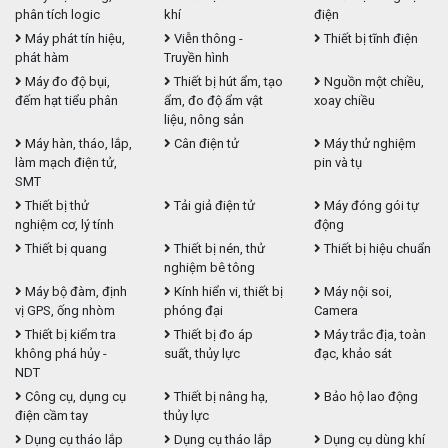
phân tích logic
khí
điện
Máy phát tín hiệu,
Viễn thông -
Thiết bị tĩnh điện
phát hàm
Truyền hình
Máy đo độ bụi,
Thiết bị hút ẩm, tạo
Nguồn một chiều,
đếm hạt tiểu phân
ẩm, đo độ ẩm vật
xoay chiều
liệu, nông sản
Máy hàn, tháo, lắp,
Cân điện tử
Máy thử nghiệm
làm mạch điện tử,
pin và tụ
SMT
Thiết bị thử
Tải giả điện tử
Máy đóng gói tự
nghiệm cơ, lý tính
động
Thiết bị quang
Thiết bị nén, thử
Thiết bị hiệu chuẩn
nghiệm bê tông
Máy bộ đàm, định
Kính hiển vi, thiết bị
Máy nội soi,
vị GPS, ống nhòm
phóng đại
Camera
Thiết bị kiểm tra
Thiết bị đo áp
Máy trắc địa, toàn
không phá hủy -
suất, thủy lực
đạc, khảo sát
NDT
Công cụ, dụng cụ
Thiết bị nâng hạ,
Bảo hộ lao động
điện cầm tay
thủy lực
Dụng cụ tháo lắp
Dụng cụ tháo lắp
Dụng cụ dùng khí