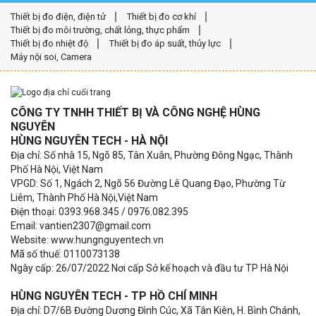
Thiết bị đo điện, điện tử
Thiết bị đo cơ khí
Thiết bị đo môi trường, chất lỏng, thực phẩm
Thiết bị đo nhiệt độ
Thiết bị đo áp suất, thủy lực
Máy nội soi, Camera
CÔNG TY TNHH THIẾT BỊ VÀ CÔNG NGHỆ HÙNG
NGUYÊN
HÙNG NGUYÊN TECH - HÀ NỘI
Địa chỉ: Số nhà 15, Ngõ 85, Tân Xuân, Phường Đông Ngạc, Thành
Phố Hà Nội, Việt Nam
VPGD: Số 1, Ngách 2, Ngõ 56 Đường Lê Quang Đạo, Phường Từ
Liêm, Thành Phố Hà Nội,Việt Nam
Điện thoại: 0393.968.345 / 0976.082.395
Email: vantien2307@gmail.com
Website: www.hungnguyentech.vn
Mã số thuế: 0110073138
Ngày cấp: 26/07/2022 Nơi cấp Sở kế hoạch và đầu tư TP Hà Nội
HÙNG NGUYÊN TECH - TP HỒ CHÍ MINH
Địa chỉ: D7/6B Đường Dương Đình Cúc, Xã Tân Kiên, H. Bình Chánh,