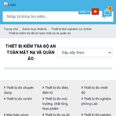
0
Trang chủ
Danh mục thiết bị
Thiết bị thử nghiệm cơ, lý tính
Thiết bị kiểm tra độ an toàn mặt nạ và quần áo
THIẾT BỊ KIỂM TRA ĐỘ AN
TOÀN MẶT NẠ VÀ QUẦN
ÁO
Thiết bị đo chuyên
Thiết bị đo điện,
Thiết bị đo nhiệt
dụng
điện tử
độ
Thiết bị đo cơ khí
Thiết bị đo môi
Thiết bị thí nghiệm
trường, chất lỏng,
phòng Lab
thực phẩm
Máy hiện sóng,
Thiết bị đo và dò
Thiết bị thí nghiệm