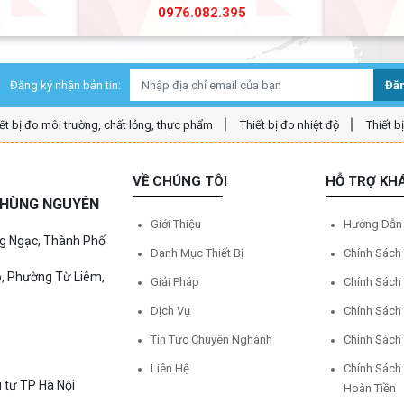
5
0976.082.395
Đăng ký nhận bản tin:
Đăn
ết bị đo môi trường, chất lỏng, thực phẩm
Thiết bị đo nhiệt độ
Thiết b
VỀ CHÚNG TÔI
HỖ TRỢ KH
Ệ HÙNG NGUYÊN
Giới Thiệu
Hướng Dẫn
ng Ngạc, Thành Phố
Danh Mục Thiết Bị
Chính Sách
o, Phường Từ Liêm,
Giải Pháp
Chính Sách
Dịch Vụ
Chính Sách
Tin Tức Chuyên Nghành
Chính Sách
Liên Hệ
Chính Sách
 tư TP Hà Nội
Hoàn Tiền