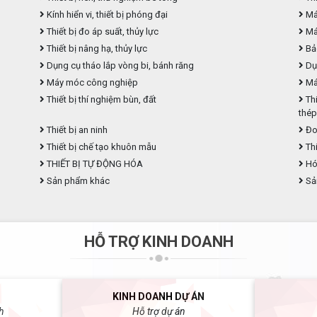
Kính hiển vi, thiết bị phóng đại
Máy
Thiết bị đo áp suất, thủy lực
Máy
Thiết bị nâng hạ, thủy lực
Bả
Dụng cụ tháo lắp vòng bi, bánh răng
Dụ
Máy móc công nghiệp
Máy
Thiết bị thí nghiệm bùn, đất
Thi
thé
Thiết bị an ninh
Đo
Thiết bị chế tạo khuôn mẫu
Thi
THIẾT BỊ TỰ ĐỘNG HÓA
Hóa
Sản phẩm khác
Sả
HỖ TRỢ KINH DOANH
KINH DOANH DỰ ÁN
h
Hỗ trợ dự án