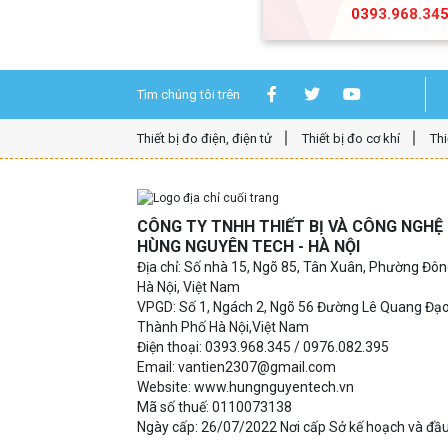
0393.968.34
Tìm chúng tôi trên
Thiết bị đo điện, điện tử
Thiết bị đo cơ khí
Thi
CÔNG TY TNHH THIẾT BỊ VÀ CÔNG NGH
HÙNG NGUYÊN TECH - HÀ NỘI
Địa chỉ: Số nhà 15, Ngõ 85, Tân Xuân, Phường Đô
Hà Nội, Việt Nam
VPGD: Số 1, Ngách 2, Ngõ 56 Đường Lê Quang Đạ
Thành Phố Hà Nội,Việt Nam
Điện thoại: 0393.968.345 / 0976.082.395
Email: vantien2307@gmail.com
Website: www.hungnguyentech.vn
Mã số thuế: 0110073138
Ngày cấp: 26/07/2022 Nơi cấp Sở kế hoạch và đầu