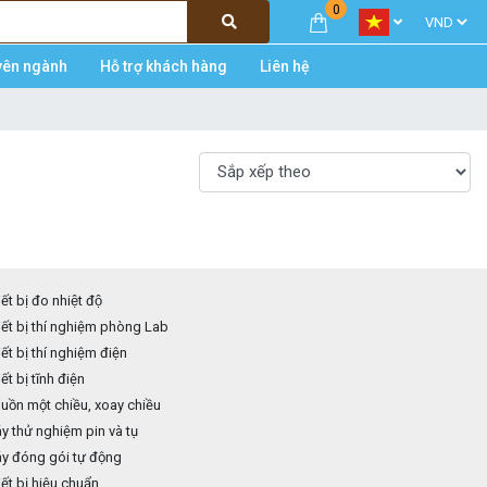
0
yên ngành
Hỗ trợ khách hàng
Liên hệ
ết bị đo nhiệt độ
ết bị thí nghiệm phòng Lab
ết bị thí nghiệm điện
ết bị tĩnh điện
ồn một chiều, xoay chiều
 thử nghiệm pin và tụ
y đóng gói tự động
ết bị hiệu chuẩn