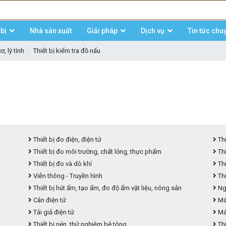
bị
Nhà sản xuất
Giải pháp
Dịch vụ
Tin tức chu
, lý tính
Thiết bị kiểm tra đồ nấu
Thiết bị đo điện, điện tử
Thi
Thiết bị đo môi trường, chất lỏng, thực phẩm
Thi
Thiết bị đo và dò khí
Thi
Viễn thông - Truyền hình
Thi
Thiết bị hút ẩm, tạo ẩm, đo độ ẩm vật liệu, nông sản
Ngu
Cân điện tử
Máy
Tải giả điện tử
Má
Thiết bị nén, thử nghiệm bê tông
Thi