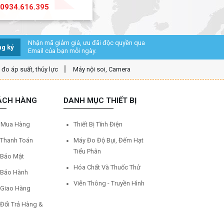
0934.616.395
Nhận mã giảm giá, ưu đãi độc quyền qua
g ký
Email của bạn mỗi ngày.
ị đo áp suất, thủy lực
Máy nội soi, Camera
ÁCH HÀNG
DANH MỤC THIẾT BỊ
 Mua Hàng
Thiết Bị Tĩnh Điện
 Thanh Toán
Máy Đo Độ Bụi, Đếm Hạt
Tiểu Phân
 Bảo Mật
Hóa Chất Và Thuốc Thử
 Bảo Hành
Viễn Thông - Truyền Hình
 Giao Hàng
 Đổi Trả Hàng &