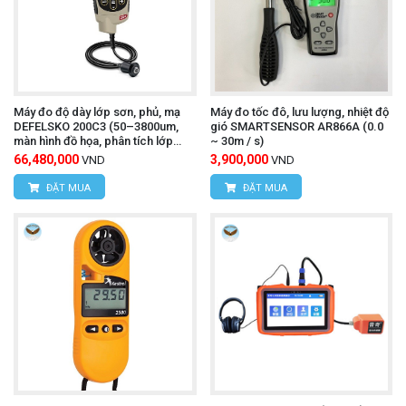
Máy đo độ dày lớp sơn, phủ, mạ
Máy đo tốc đô, lưu lượng, nhiệt độ
DEFELSKO 200C3 (50–3800um,
gió SMARTSENSOR AR866A (0.0
màn hình đồ họa, phân tích lớp
~ 30m / s)
phủ)
66,480,000
3,900,000
VND
VND
ĐẶT MUA
ĐẶT MUA