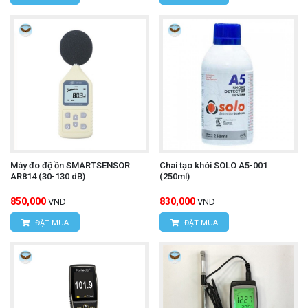
Máy đo độ ồn SMARTSENSOR
Chai tạo khói SOLO A5-001
AR814 (30-130 dB)
(250ml)
850,000
830,000
VND
VND
ĐẶT MUA
ĐẶT MUA