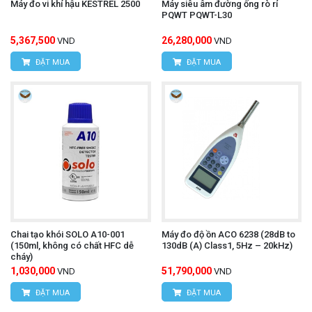
Máy đo vi khí hậu KESTREL 2500
Máy siêu âm đường ống rò rỉ
PQWT PQWT-L30
5,367,500
26,280,000
VND
VND
ĐẶT MUA
ĐẶT MUA
Chai tạo khói SOLO A10-001
Máy đo độ ồn ACO 6238 (28dB to
(150ml, không có chất HFC dễ
130dB (A) Class1, 5Hz – 20kHz)
cháy)
1,030,000
51,790,000
VND
VND
ĐẶT MUA
ĐẶT MUA