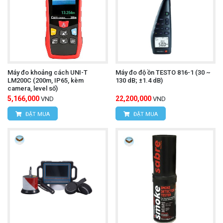
Máy đo khoảng cách UNI-T
Máy đo độ ồn TESTO 816-1 (30 ~
LM200C (200m, IP65, kèm
130 dB; ±1.4 dB)
camera, level số)
5,166,000
22,200,000
VND
VND
ĐẶT MUA
ĐẶT MUA