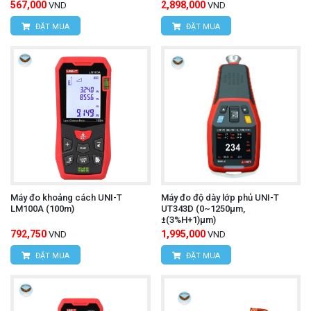
567,000
2,898,000
VND
VND
ĐẶT MUA
ĐẶT MUA
Máy đo khoảng cách UNI-T
Máy đo độ dày lớp phủ UNI-T
LM100A (100m)
UT343D (0~1250μm,
±(3%H+1)μm)
792,750
1,995,000
VND
VND
ĐẶT MUA
ĐẶT MUA