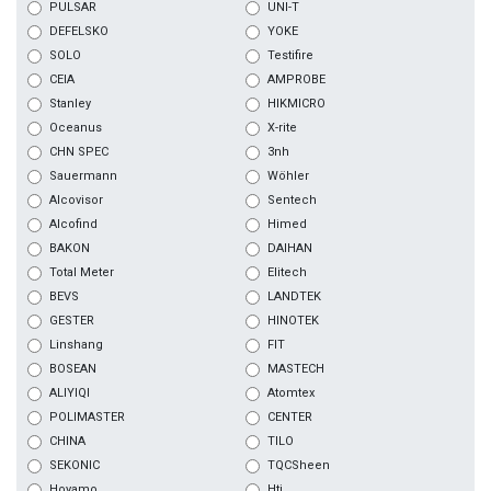
PULSAR
UNI-T
DEFELSKO
YOKE
SOLO
Testifire
CEIA
AMPROBE
Stanley
HIKMICRO
Oceanus
X-rite
CHN SPEC
3nh
Sauermann
Wöhler
Alcovisor
Sentech
Alcofind
Himed
BAKON
DAIHAN
Total Meter
Elitech
BEVS
LANDTEK
GESTER
HINOTEK
Linshang
FIT
BOSEAN
MASTECH
ALIYIQI
Atomtex
POLIMASTER
CENTER
CHINA
TILO
SEKONIC
TQCSheen
Hoyamo
Hti