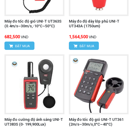
Máy đo tốc độ gió UNI-T UT363S
Máy đo độ dày lớp phủ UNI-T
(0.4m/s~30m/s,-10°C~50°C)
UT343A (1750um)
682,500
1,564,500
VND
VND
ĐẶT MUA
ĐẶT MUA
Máy đo cường độ ánh sáng UNI-T
Máy đo tốc độ gió UNI-T UT361
UT383S (0- 199,900Lux)
(2m/s~30m/s,0°C~40°C)