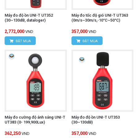
Máy đo độ ồn UNI-T UT352
Máy đo tốc độ gió UNI-T UT363
(30~130dB, dataloger)
(0m/s~30m/s,-10°C~50°C)
2,772,000
357,000
VND
VND
ĐẶT MUA
ĐẶT MUA
Máy đo cường độ ánh sáng UNI-T
Máy đo độ ồn UNI-T UT353
UT383 (0- 199,900Lux)
(30~130dB)
362,250
357,000
VND
VND