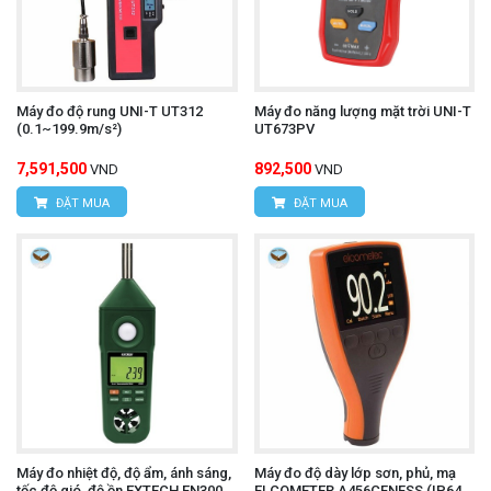
Máy đo độ rung UNI-T UT312
Máy đo năng lượng mặt trời UNI-T
(0.1~199.9m/s²)
UT673PV
7,591,500
892,500
VND
VND
ĐẶT MUA
ĐẶT MUA
Máy đo nhiệt độ, độ ẩm, ánh sáng,
Máy đo độ dày lớp sơn, phủ, mạ
tốc độ gió, độ ồn EXTECH EN300
ELCOMETER A456CFNFSS (IP64,