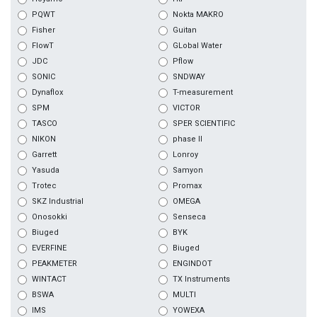
PQWT
Nokta MAKRO
Fisher
Guitan
FlowT
GLobal Water
JDC
Pflow
SONIC
SNDWAY
Dynaflox
T-measurement
SPM
VICTOR
TASCO
SPER SCIENTIFIC
NIKON
phase II
Garrett
Lonroy
Yasuda
Samyon
Trotec
Promax
SKZ Industrial
OMEGA
Onosokki
Senseca
Biuged
BYK
EVERFINE
Biuged
PEAKMETER
ENGINDOT
WINTACT
TX Instruments
BSWA
MULTI
IMS
YOWEXA