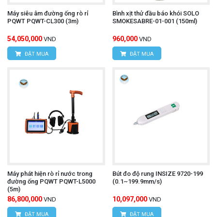
Máy siêu âm đường ống rò rỉ
Bình xịt thử đầu báo khói SOLO
PQWT PQWT-CL300 (3m)
SMOKESABRE-01-001 (150ml)
54,050,000
960,000
VND
VND
ĐẶT MUA
ĐẶT MUA
Máy phát hiện rò rỉ nước trong
Bút đo độ rung INSIZE 9720-199
đường ống PQWT PQWT-L5000
(0.1~199.9mm/s)
(5m)
86,800,000
10,097,000
VND
VND
ĐẶT MUA
ĐẶT MUA