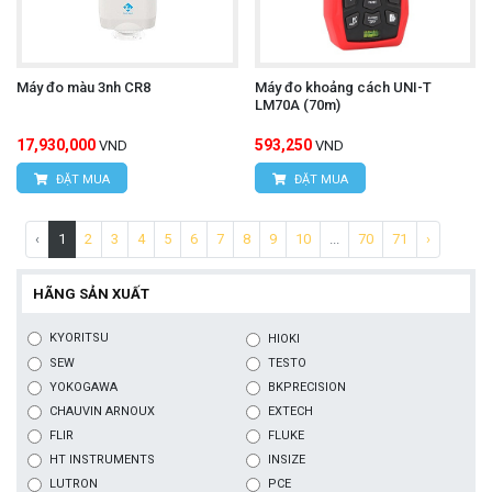
Máy đo màu 3nh CR8
Máy đo khoảng cách UNI-T
LM70A (70m)
17,930,000
593,250
VND
VND
ĐẶT MUA
ĐẶT MUA
‹
1
2
3
4
5
6
7
8
9
10
...
70
71
›
HÃNG SẢN XUẤT
KYORITSU
HIOKI
SEW
TESTO
YOKOGAWA
BKPRECISION
CHAUVIN ARNOUX
EXTECH
FLIR
FLUKE
HT INSTRUMENTS
INSIZE
LUTRON
PCE