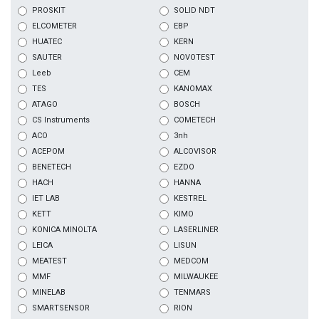
PROSKIT
SOLID NDT
ELCOMETER
EBP
HUATEC
KERN
SAUTER
NOVOTEST
Leeb
CEM
TES
KANOMAX
ATAGO
BOSCH
CS Instruments
COMETECH
ACO
3nh
ACEPOM
ALCOVISOR
BENETECH
EZDO
HACH
HANNA
IET LAB
KESTREL
KETT
KIMO
KONICA MINOLTA
LASERLINER
LEICA
LISUN
MEATEST
MEDCOM
MMF
MILWAUKEE
MINELAB
TENMARS
SMARTSENSOR
RION