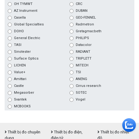
OH TYMWT
CRC
AZ Instrument
DUBAN
Casella
GEO-FENNEL
Global Specialties
Radmetron
DOHO
Gretagmacbeth
General Electric
PHILIPS
TASI
Datacolor
Sinotester
RADIANT
Surface Optics
TRIPLETT
LICHEN
MITECH
Value+
TSI
Amittari
ANENG
Castle
Cirrus research
Megasorber
SOTEC
Svantek
Vogel
MCBOOKS
Thiết bị đo chuyên
Thiết bị đo điện,
Thiết bị đo nhiệt
dụng
điện tử
độ