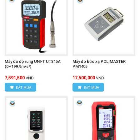
Máy đo độ rung UNI-T UT315A
Máy đo bức xạ POLIMASTER
(0~199.9m/s²)
PM1405
7,591,500
17,500,000
VND
VND
ĐẶT MUA
ĐẶT MUA