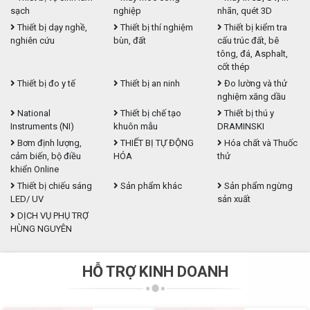
sạch
nghiệp
nhãn, quét 3D
Thiết bị dạy nghề,
Thiết bị thí nghiệm
Thiết bị kiểm tra
nghiên cứu
bùn, đất
cấu trúc đất, bê
tông, đá, Asphalt,
cốt thép
Thiết bị đo y tế
Thiết bị an ninh
Đo lường và thử
nghiệm xăng dầu
National
Thiết bị chế tạo
Thiết bị thú y
Instruments (NI)
khuôn mẫu
DRAMINSKI
Bơm định lượng,
THIẾT BỊ TỰ ĐỘNG
Hóa chất và Thuốc
cảm biến, bộ điều
HÓA
thử
khiển Online
Thiết bị chiếu sáng
Sản phẩm khác
Sản phẩm ngừng
LED/ UV
sản xuất
DỊCH VỤ PHỤ TRỢ
HÙNG NGUYÊN
HỖ TRỢ KINH DOANH