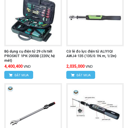
Bộ dụng cụ điện tử 29 chi tiết
Cờ lê đo lực điện tử ALIYIQI
PROSKIT 1PK-2003B (220V, hệ
AWJ4-135 (135/0.1N.m, 1/2in)
mét)
4,400,400
2,035,000
VND
VND
ĐẶT MUA
ĐẶT MUA