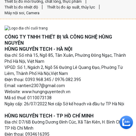
Thiết bị đo môi trường, chất lỏng, thực phẩm
Thiết bị đo nhiệt độ
Thiết bị đo áp suất, thủy lực
Máy nội soi, Camera
CÔNG TY TNHH THIẾT BỊ VÀ CÔNG NGHỆ HÙNG
NGUYÊN
HÙNG NGUYÊN TECH - HÀ NỘI
Địa chỉ: Số nhà 15, Ngõ 85, Tân Xuân, Phường Đông Ngạc, Thành
Phố Hà Nội, Việt Nam
VPGD: Số 1, Ngách 2, Ngõ 56 Đường Lê Quang Đạo, Phường Từ
Liêm, Thành Phố Hà Nội,Việt Nam
Điện thoại: 0393.968.345 / 0976.082.395
Email: vantien2307@gmail.com
Website: www.hungnguyentech.vn
Mã số thuế: 0110073138
Ngày cấp: 26/07/2022 Nơi cấp Sở kế hoạch và đầu tư TP Hà Nội
HÙNG NGUYÊN TECH - TP HỒ CHÍ MINH
Địa chỉ: D7/6B Đường Dương Đình Cúc, Xã Tân Kiên, H. Bình Chánh,
TP Hồ Chí Minh
Điện thoại: 0934616395