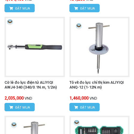
ĐẶT MUA
ĐẶT MUA
Cờ lê đo lực điện tử ALIYIQI
Tô vít đo lực chỉ thị kim ALIYIQI
AWJ4-340 (340/0.1N.m, 1/2in)
ANQ-12 (1-12N.m)
2,035,000
1,460,000
VND
VND
ĐẶT MUA
ĐẶT MUA