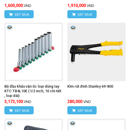
1,600,000
1,910,000
VND
VND
ĐẶT MUA
ĐẶT MUA
Bộ đầu khẩu vặn ốc loại dùng tay
Kìm rút đinh Stanley 69-800
KTC TB4L10E (1/2 inch, 10 chi tiết
, loại dài)
3,173,100
280,000
VND
VND
ĐẶT MUA
ĐẶT MUA