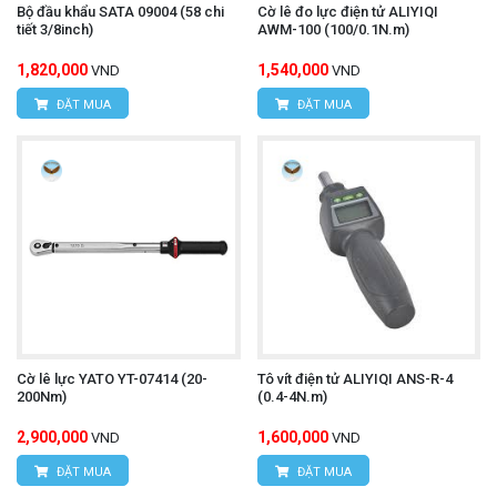
Bộ đầu khẩu SATA 09004 (58 chi
Cờ lê đo lực điện tử ALIYIQI
tiết 3/8inch)
AWM-100 (100/0.1N.m)
1,820,000
1,540,000
VND
VND
ĐẶT MUA
ĐẶT MUA
Cờ lê lực YATO YT-07414 (20-
Tô vít điện tử ALIYIQI ANS-R-4
200Nm)
(0.4-4N.m)
2,900,000
1,600,000
VND
VND
ĐẶT MUA
ĐẶT MUA