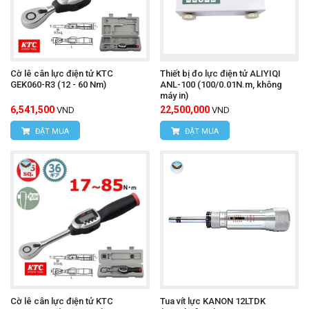
Cờ lê cân lực điện tử KTC
Thiết bị đo lực điện tử ALIYIQI
GEK060-R3 (12 - 60 Nm)
ANL-100 (100/0.01N.m, không
máy in)
6,541,500
22,500,000
VND
VND
ĐẶT MUA
ĐẶT MUA
Cờ lê cân lực điện tử KTC
Tua vít lực KANON 12LTDK