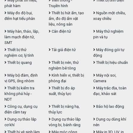
Máy phát tín hiệu,
Viễn thông -
Thiết bị tĩnh điện
phát hàm
Truyền hình
Máy đo độ bụi,
Thiết bị hút ẩm, tạo
Nguồn một chiều,
đếm hạt tiểu phân
ẩm, đo độ ẩm vật
xoay chiều
liệu, nông sản
Máy hàn, tháo, lắp,
Cân điện tử
Máy thử nghiệm
làm mạch điện tử,
pin và tụ
SMT
Thiết bị thử
Tải giả điện tử
Máy đóng gói tự
nghiệm cơ, lý tính
động
Thiết bị quang
Thiết bị nén, thử
Thiết bị hiệu chuẩn
nghiệm bê tông
Máy bộ đàm, định
Kính hiển vi, thiết bị
Máy nội soi,
vị GPS, ống nhòm
phóng đại
Camera
Thiết bị kiểm tra
Thiết bị đo áp
Máy trắc địa, toàn
không phá hủy -
suất, thủy lực
đạc, khảo sát
NDT
Công cụ, dụng cụ
Thiết bị nâng hạ,
Bảo hộ lao động
điện cầm tay
thủy lực
Dụng cụ tháo lắp
Dụng cụ tháo lắp
Dụng cụ dùng khí
cơ khí
vòng bi, bánh răng
nén
Thiết bị vệ sinh làm
Máy móc công
Máy in 3D, UV, in