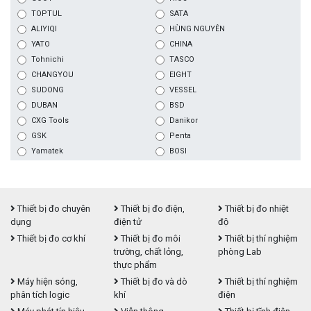
TOPTUL
SATA
ALIYIQI
HÙNG NGUYÊN
YATO
CHINA
Tohnichi
TASCO
CHANGYOU
EIGHT
SUDONG
VESSEL
DUBAN
BSD
CXG Tools
Danikor
GSK
Penta
Yamatek
BOSI
Thiết bị đo chuyên
Thiết bị đo điện,
Thiết bị đo nhiệt
dụng
điện tử
độ
Thiết bị đo cơ khí
Thiết bị đo môi
Thiết bị thí nghiệm
trường, chất lỏng,
phòng Lab
thực phẩm
Máy hiện sóng,
Thiết bị đo và dò
Thiết bị thí nghiệm
phân tích logic
khí
điện