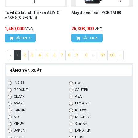
Tô vít đo lực chỉ thị kim ALIYIQI
Máy đo mô men PCE TM 80
ANQ-6 (0.5-6N.m)
1,460,000
25,303,000
VND
VND
ĐẶT MUA
ĐẶT MUA
‹
1
2
3
4
5
6
7
8
9
10
...
59
60
›
HÃNG SẢN XUẤT
INSIZE
PCE
PROSKIT
SAUTER
CEDAR
ASA
ASAKI
ELOFORT
KANON
KILEWS
KTC
MOUNTZ
YIHUA
Stanley
BAKON
LANDTEK
GOOT
HIOS