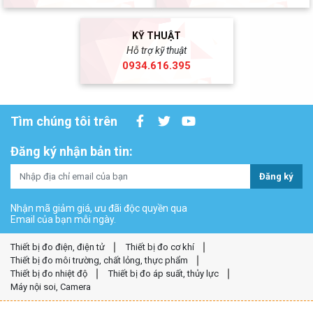
KỸ THUẬT
Hỗ trợ kỹ thuật
0934.616.395
Tìm chúng tôi trên
Đăng ký nhận bản tin:
Đăng ký
Nhận mã giảm giá, ưu đãi độc quyền qua
Email của bạn mỗi ngày.
Thiết bị đo điện, điện tử
Thiết bị đo cơ khí
Thiết bị đo môi trường, chất lỏng, thực phẩm
Thiết bị đo nhiệt độ
Thiết bị đo áp suất, thủy lực
Máy nội soi, Camera