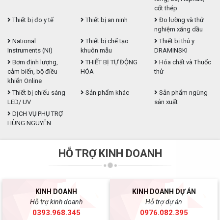
cốt thép
Thiết bị đo y tế
Thiết bị an ninh
Đo lường và thử
nghiệm xăng dầu
National
Thiết bị chế tạo
Thiết bị thú y
Instruments (NI)
khuôn mẫu
DRAMINSKI
Bơm định lượng,
THIẾT BỊ TỰ ĐỘNG
Hóa chất và Thuốc
cảm biến, bộ điều
HÓA
thử
khiển Online
Thiết bị chiếu sáng
Sản phẩm khác
Sản phẩm ngừng
LED/ UV
sản xuất
DỊCH VỤ PHỤ TRỢ
HÙNG NGUYÊN
HỖ TRỢ KINH DOANH
KINH DOANH
KINH DOANH DỰ ÁN
Hỗ trợ kinh doanh
Hỗ trợ dự án
0393.968.345
0976.082.395