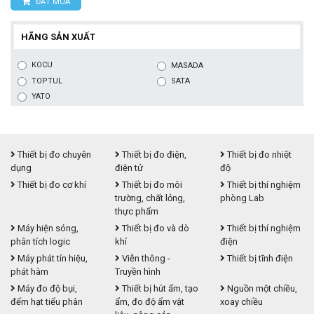
ĐẶT MUA
HÃNG SẢN XUẤT
KOCU
MASADA
TOPTUL
SATA
YATO
Thiết bị đo chuyên
Thiết bị đo điện,
Thiết bị đo nhiệt
dụng
điện tử
độ
Thiết bị đo cơ khí
Thiết bị đo môi
Thiết bị thí nghiệm
trường, chất lỏng,
phòng Lab
thực phẩm
Máy hiện sóng,
Thiết bị đo và dò
Thiết bị thí nghiệm
phân tích logic
khí
điện
Máy phát tín hiệu,
Viễn thông -
Thiết bị tĩnh điện
phát hàm
Truyền hình
Máy đo độ bụi,
Thiết bị hút ẩm, tạo
Nguồn một chiều,
đếm hạt tiểu phân
ẩm, đo độ ẩm vật
xoay chiều