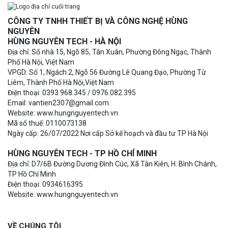
CÔNG TY TNHH THIẾT BỊ VÀ CÔNG NGHỆ HÙNG
NGUYÊN
HÙNG NGUYÊN TECH - HÀ NỘI
Địa chỉ: Số nhà 15, Ngõ 85, Tân Xuân, Phường Đông Ngạc, Thành
Phố Hà Nội, Việt Nam
VPGD: Số 1, Ngách 2, Ngõ 56 Đường Lê Quang Đạo, Phường Từ
Liêm, Thành Phố Hà Nội,Việt Nam
Điện thoại: 0393.968.345 / 0976.082.395
Email: vantien2307@gmail.com
Website: www.hungnguyentech.vn
Mã số thuế: 0110073138
Ngày cấp: 26/07/2022 Nơi cấp Sở kế hoạch và đầu tư TP Hà Nội
HÙNG NGUYÊN TECH - TP HỒ CHÍ MINH
Địa chỉ: D7/6B Đường Dương Đình Cúc, Xã Tân Kiên, H. Bình Chánh,
TP Hồ Chí Minh
Điện thoại: 0934616395
Website: www.hungnguyentech.vn
VỀ CHÚNG TÔI