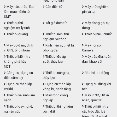
liệu, nông sản
Máy hàn, tháo, lắp,
Cân điện tử
Máy thử nghiệm
làm mạch điện tử,
pin và tụ
SMT
Thiết bị thử
Tải giả điện tử
Máy đóng gói tự
nghiệm cơ, lý tính
động
Thiết bị quang
Thiết bị nén, thử
Thiết bị hiệu chuẩn
nghiệm bê tông
Máy bộ đàm, định
Kính hiển vi, thiết bị
Máy nội soi,
vị GPS, ống nhòm
phóng đại
Camera
Thiết bị kiểm tra
Thiết bị đo áp
Máy trắc địa, toàn
không phá hủy -
suất, thủy lực
đạc, khảo sát
NDT
Công cụ, dụng cụ
Thiết bị nâng hạ,
Bảo hộ lao động
điện cầm tay
thủy lực
Dụng cụ tháo lắp
Dụng cụ tháo lắp
Dụng cụ dùng khí
cơ khí
vòng bi, bánh răng
nén
Thiết bị vệ sinh làm
Máy móc công
Máy in 3D, UV, in
sạch
nghiệp
nhãn, quét 3D
Thiết bị dạy nghề,
Thiết bị thí nghiệm
Thiết bị kiểm tra
nghiên cứu
bùn, đất
cấu trúc đất, bê
tông, đá, Asphalt,