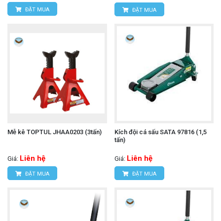
ĐẶT MUA
ĐẶT MUA
Mễ kê TOPTUL JHAA0203 (3tấn)
Kích đội cá sấu SATA 97816 (1,5
tấn)
Liên hệ
Liên hệ
Giá:
Giá:
ĐẶT MUA
ĐẶT MUA