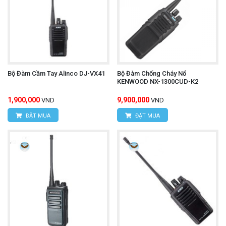
Bộ Đàm Cầm Tay Alinco DJ-VX41
Bộ Đàm Chống Cháy Nổ
KENWOOD NX-1300CUD-K2
1,900,000
9,900,000
VND
VND
ĐẶT MUA
ĐẶT MUA