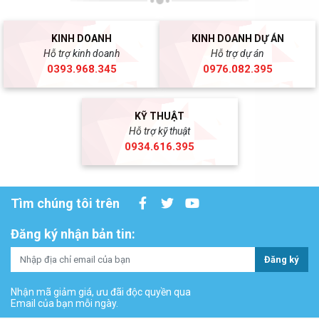
KINH DOANH
KINH DOANH DỰ ÁN
Hỗ trợ kinh doanh
Hỗ trợ dự án
0393.968.345
0976.082.395
KỸ THUẬT
Hỗ trợ kỹ thuật
0934.616.395
Tìm chúng tôi trên
Đăng ký nhận bản tin:
Đăng ký
Nhận mã giảm giá, ưu đãi độc quyền qua
Email của bạn mỗi ngày.