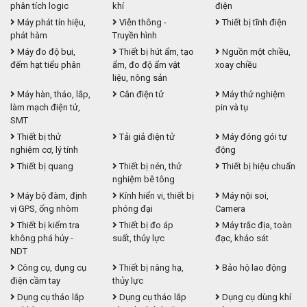
phân tích logic
khí
điện
Máy phát tín hiệu,
Viễn thông -
Thiết bị tĩnh điện
phát hàm
Truyền hình
Máy đo độ bụi,
Thiết bị hút ẩm, tạo
Nguồn một chiều,
đếm hạt tiểu phân
ẩm, đo độ ẩm vật
xoay chiều
liệu, nông sản
Máy hàn, tháo, lắp,
Cân điện tử
Máy thử nghiệm
làm mạch điện tử,
pin và tụ
SMT
Thiết bị thử
Tải giả điện tử
Máy đóng gói tự
nghiệm cơ, lý tính
động
Thiết bị quang
Thiết bị nén, thử
Thiết bị hiệu chuẩn
nghiệm bê tông
Máy bộ đàm, định
Kính hiển vi, thiết bị
Máy nội soi,
vị GPS, ống nhòm
phóng đại
Camera
Thiết bị kiểm tra
Thiết bị đo áp
Máy trắc địa, toàn
không phá hủy -
suất, thủy lực
đạc, khảo sát
NDT
Công cụ, dụng cụ
Thiết bị nâng hạ,
Bảo hộ lao động
điện cầm tay
thủy lực
Dụng cụ tháo lắp
Dụng cụ tháo lắp
Dụng cụ dùng khí