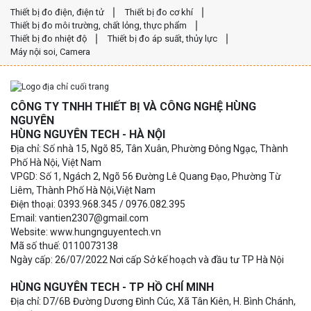
Thiết bị đo điện, điện tử
Thiết bị đo cơ khí
Thiết bị đo môi trường, chất lỏng, thực phẩm
Thiết bị đo nhiệt độ
Thiết bị đo áp suất, thủy lực
Máy nội soi, Camera
CÔNG TY TNHH THIẾT BỊ VÀ CÔNG NGHỆ HÙNG
NGUYÊN
HÙNG NGUYÊN TECH - HÀ NỘI
Địa chỉ: Số nhà 15, Ngõ 85, Tân Xuân, Phường Đông Ngạc, Thành
Phố Hà Nội, Việt Nam
VPGD: Số 1, Ngách 2, Ngõ 56 Đường Lê Quang Đạo, Phường Từ
Liêm, Thành Phố Hà Nội,Việt Nam
Điện thoại: 0393.968.345 / 0976.082.395
Email: vantien2307@gmail.com
Website: www.hungnguyentech.vn
Mã số thuế: 0110073138
Ngày cấp: 26/07/2022 Nơi cấp Sở kế hoạch và đầu tư TP Hà Nội
HÙNG NGUYÊN TECH - TP HỒ CHÍ MINH
Địa chỉ: D7/6B Đường Dương Đình Cúc, Xã Tân Kiên, H. Bình Chánh,