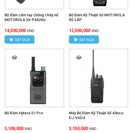
Bộ đàm cầm tay chống cháy nổ
Bộ Đàm Kỹ Thuật Số MOTOROLA
MOTOROLA Xir P6620is
R5-LKP
14,500,000
12,500,000
VND
VND
ĐẶT MUA
ĐẶT MUA
Bộ Đàm Hytera S1 Pro
Máy Bộ Đàm Kỹ Thuật Số Alinco
DJ-VAD4
3,100,000
3,150,000
VND
VND