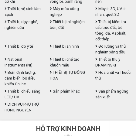
cơ khí
vòng bi, bánh răng
nén
Thiết bị vệ sinh làm
Máy móc công
Máy in 3D, UV, in
sạch
nghiệp
nhãn, quét 3D
Thiết bị dạy nghề,
Thiết bị thí nghiệm
Thiết bị kiểm tra
nghiên cứu
bùn, đất
cấu trúc đất, bê
tông, đá, Asphalt,
cốt thép
Thiết bị đo y tế
Thiết bị an ninh
Đo lường và thử
nghiệm xăng dầu
National
Thiết bị chế tạo
Thiết bị thú y
Instruments (NI)
khuôn mẫu
DRAMINSKI
Bơm định lượng,
THIẾT BỊ TỰ ĐỘNG
Hóa chất và Thuốc
cảm biến, bộ điều
HÓA
thử
khiển Online
Thiết bị chiếu sáng
Sản phẩm khác
Sản phẩm ngừng
LED/ UV
sản xuất
DỊCH VỤ PHỤ TRỢ
HÙNG NGUYÊN
HỖ TRỢ KINH DOANH