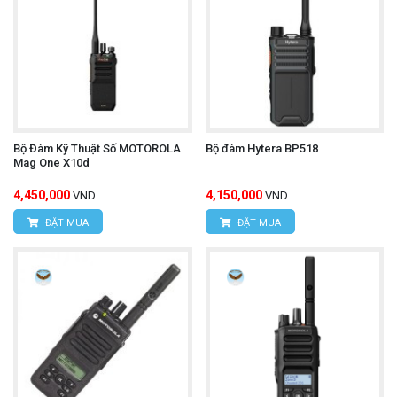
Bộ Đàm Kỹ Thuật Số MOTOROLA
Bộ đàm Hytera BP518
Mag One X10d
4,450,000
4,150,000
VND
VND
ĐẶT MUA
ĐẶT MUA