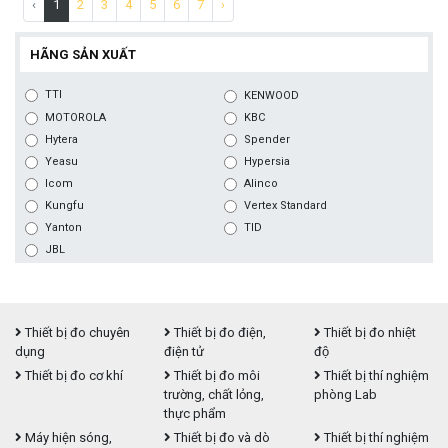
‹
1
2
3
4
5
6
7
›
HÃNG SẢN XUẤT
TTI
KENWOOD
MOTOROLA
KBC
Hytera
Spender
Yeasu
Hypersia
Icom
Alinco
Kungfu
Vertex Standard
Yanton
TID
JBL
Thiết bị đo chuyên
Thiết bị đo điện,
Thiết bị đo nhiệt
dụng
điện tử
độ
Thiết bị đo cơ khí
Thiết bị đo môi
Thiết bị thí nghiệm
trường, chất lỏng,
phòng Lab
thực phẩm
Máy hiện sóng,
Thiết bị đo và dò
Thiết bị thí nghiệm