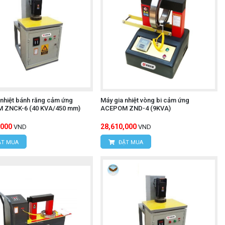
 nhiệt bánh răng cảm ứng
Máy gia nhiệt vòng bi cảm ứng
 ZNCK-6 (40 KVA/450 mm)
ACEPOM ZND-4 (9KVA)
,000
28,610,000
VND
VND
T MUA
ĐẶT MUA