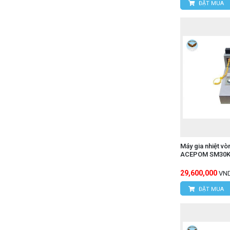
ĐẶT MUA
Máy gia nhiệt v
ACEPOM SM30K-
29,600,000
VN
ĐẶT MUA