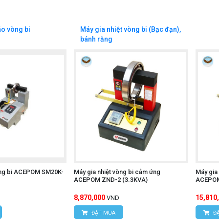
áo vòng bi
Máy gia nhiệt vòng bi (Bạc đạn),
bánh răng
vòng bi ACEPOM SM20K-
Máy gia nhiệt vòng bi cảm ứng
Máy gia
ACEPOM ZND-2 (3.3KVA)
ACEPOM
8,870,000
15,810
VND
ĐẶT MUA
ĐẶ