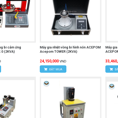
òng bi cảm ứng
Máy gia nhiệt vòng bi hình nón ACEPOM
Máy gia
0 (2KVA)
Acepom TOWER (2KVA)
ACEPOM
24,150,000
33,460
D
VND
ĐẶT MUA
ĐẶ