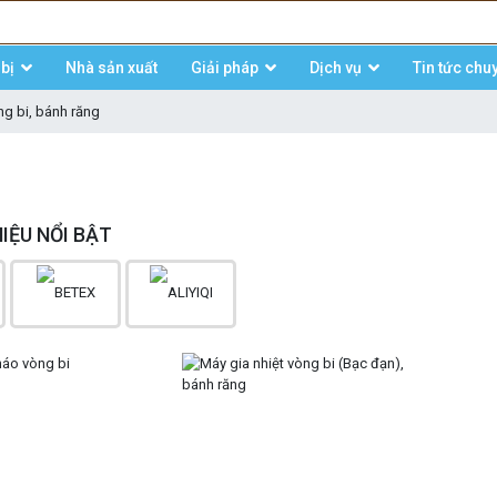
bị
Nhà sản xuất
Giải pháp
Dịch vụ
Tin tức chu
ng bi, bánh răng
IỆU NỔI BẬT