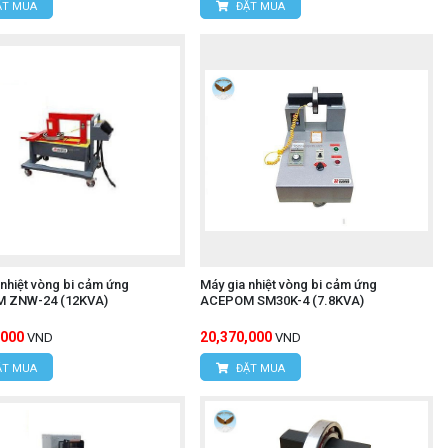
T MUA
ĐẶT MUA
 nhiệt vòng bi cảm ứng
Máy gia nhiệt vòng bi cảm ứng
 ZNW-24 (12KVA)
ACEPOM SM30K-4 (7.8KVA)
,000
20,370,000
VND
VND
T MUA
ĐẶT MUA