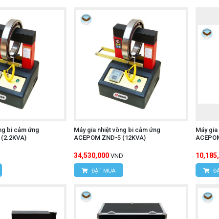
òng bi cảm ứng
Máy gia nhiệt vòng bi cảm ứng
Máy gia
(2.2KVA)
ACEPOM ZND-5 (12KVA)
ACEPOM
34,530,000
10,185
VND
ĐẶT MUA
ĐẶ