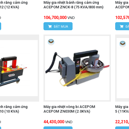
ánh răng cảm ứng
Máy gia nhiệt bánh răng cảm ứng
Máy gia
2 (12 KVA)
ACEPOM ZNCK-8 (75 KVA/800 mm)
ACEPOM
106,700,000
102,57
D
VND
ĐẶT MUA
ĐẶ
ánh răng cảm ứng
Máy gia nhiệt vòng bi ACEPOM
Máy gia
0 (10 KVA)
ACEPOM ZN030M (2.0KVA)
5 (11KV
44,430,000
22,210
D
VND