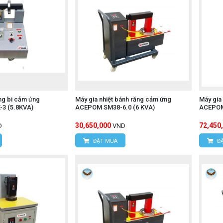
òng bi cảm ứng
Máy gia nhiệt bánh răng cảm ứng
Máy gia
3 (5.8KVA)
ACEPOM SM38-6.0 (6 KVA)
ACEPOM
30,650,000
72,450
D
VND
ĐẶT MUA
ĐẶ