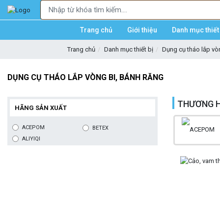
Trang chủ
Giới thiệu
Danh mục thiết 
Trang chủ
Danh mục thiết bị
Dụng cụ tháo lắp vò
DỤNG CỤ THÁO LẮP VÒNG BI, BÁNH RĂNG
THƯƠNG H
HÃNG SẢN XUẤT
ACEPOM
BETEX
ALIYIQI