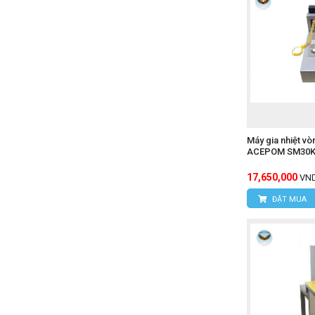
Máy gia nhiệt v
ACEPOM SM30K-
17,650,000
VN
ĐẶT MUA