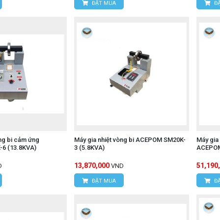
ĐẶT MUA
ĐẶ
òng bi cảm ứng
Máy gia nhiệt vòng bi ACEPOM SM20K-
Máy gia
6 (13.8KVA)
3 (5.8KVA)
ACEPOM
13,870,000
51,190
D
VND
ĐẶT MUA
ĐẶ