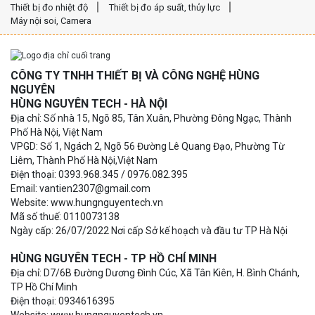
Thiết bị đo nhiệt độ
Thiết bị đo áp suất, thủy lực
Máy nội soi, Camera
CÔNG TY TNHH THIẾT BỊ VÀ CÔNG NGHỆ HÙNG
NGUYÊN
HÙNG NGUYÊN TECH - HÀ NỘI
Địa chỉ: Số nhà 15, Ngõ 85, Tân Xuân, Phường Đông Ngạc, Thành
Phố Hà Nội, Việt Nam
VPGD: Số 1, Ngách 2, Ngõ 56 Đường Lê Quang Đạo, Phường Từ
Liêm, Thành Phố Hà Nội,Việt Nam
Điện thoại: 0393.968.345 / 0976.082.395
Email: vantien2307@gmail.com
Website: www.hungnguyentech.vn
Mã số thuế: 0110073138
Ngày cấp: 26/07/2022 Nơi cấp Sở kế hoạch và đầu tư TP Hà Nội
HÙNG NGUYÊN TECH - TP HỒ CHÍ MINH
Địa chỉ: D7/6B Đường Dương Đình Cúc, Xã Tân Kiên, H. Bình Chánh,
TP Hồ Chí Minh
Điện thoại: 0934616395