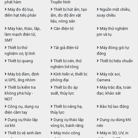
phát hàm
Truyền hình
Máy đo độ bụi,
Thiết bị hút ẩm, tạo
Nguồn một chiều,
đếm hạt tiểu phân
ẩm, đo độ ẩm vật
xoay chiều
liệu, nông sản
Máy hàn, tháo, lắp,
Cân điện tử
Máy thử nghiệm
làm mạch điện tử,
pin và tụ
SMT
Thiết bị thử
Tải giả điện tử
Máy đóng gói tự
nghiệm cơ, lý tính
động
Thiết bị quang
Thiết bị nén, thử
Thiết bị hiệu chuẩn
nghiệm bê tông
Máy bộ đàm, định
Kính hiển vi, thiết bị
Máy nội soi,
vị GPS, ống nhòm
phóng đại
Camera
Thiết bị kiểm tra
Thiết bị đo áp
Máy trắc địa, toàn
không phá hủy -
suất, thủy lực
đạc, khảo sát
NDT
Công cụ, dụng cụ
Thiết bị nâng hạ,
Bảo hộ lao động
điện cầm tay
thủy lực
Dụng cụ tháo lắp
Dụng cụ tháo lắp
Dụng cụ dùng khí
cơ khí
vòng bi, bánh răng
nén
Thiết bị vệ sinh làm
Máy móc công
Máy in 3D, UV, in