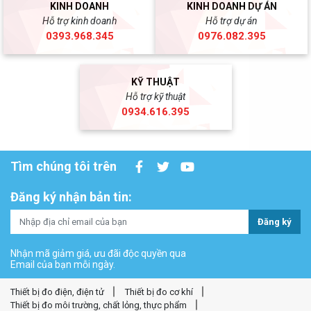
KINH DOANH
KINH DOANH DỰ ÁN
Hỗ trợ kinh doanh
Hỗ trợ dự án
0393.968.345
0976.082.395
KỸ THUẬT
Hỗ trợ kỹ thuật
0934.616.395
Tìm chúng tôi trên
Đăng ký nhận bản tin:
Đăng ký
Nhận mã giảm giá, ưu đãi độc quyền qua
Email của bạn mỗi ngày.
Thiết bị đo điện, điện tử
Thiết bị đo cơ khí
Thiết bị đo môi trường, chất lỏng, thực phẩm