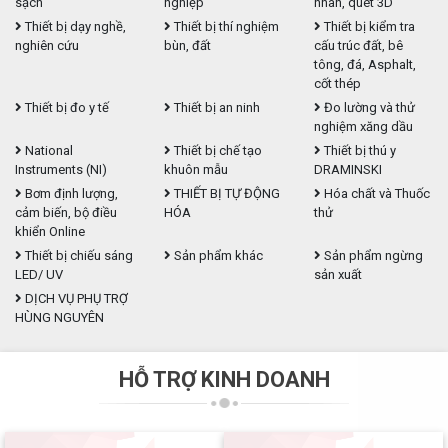
sạch
nghiệp
nhãn, quét 3D
Thiết bị dạy nghề,
Thiết bị thí nghiệm
Thiết bị kiểm tra
nghiên cứu
bùn, đất
cấu trúc đất, bê
tông, đá, Asphalt,
cốt thép
Thiết bị đo y tế
Thiết bị an ninh
Đo lường và thử
nghiệm xăng dầu
National
Thiết bị chế tạo
Thiết bị thú y
Instruments (NI)
khuôn mẫu
DRAMINSKI
Bơm định lượng,
THIẾT BỊ TỰ ĐỘNG
Hóa chất và Thuốc
cảm biến, bộ điều
HÓA
thử
khiển Online
Thiết bị chiếu sáng
Sản phẩm khác
Sản phẩm ngừng
LED/ UV
sản xuất
DỊCH VỤ PHỤ TRỢ
HÙNG NGUYÊN
HỖ TRỢ KINH DOANH