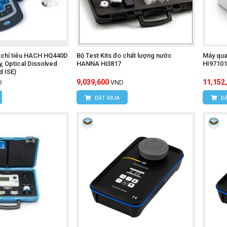
 chỉ tiêu HACH HQ440D
Bộ Test Kits đo chất lượng nước
Máy qua
y, Optical Dissolved
HANNA Hi3817
HI97101
d ISE)
9,039,600
11,152
D
VND
ĐẶT MUA
ĐẶ