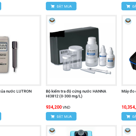
ĐẶT MUA
ĐẶ
 của nước LUTRON
Bộ kiểm tra độ cứng nước HANNA
Máy đo 
HI3812 (0-300 mg/L)
934,200
10,354
VND
ĐẶT MUA
ĐẶ