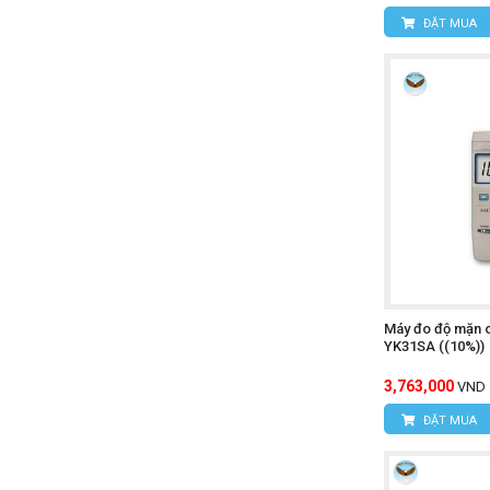
ĐẶT MUA
Máy đo độ mặn
YK31SA ((10%))
3,763,000
VND
ĐẶT MUA