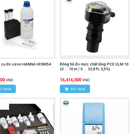
 cụ đo ozon HANNA HI38054
Đồng hồ đo mức chất lỏng PCE ULM 10
(0 ... 10 m / 0 ... 32,8 ft; 0,5%)
800
16,416,000
VND
VND
T MUA
ĐẶT MUA