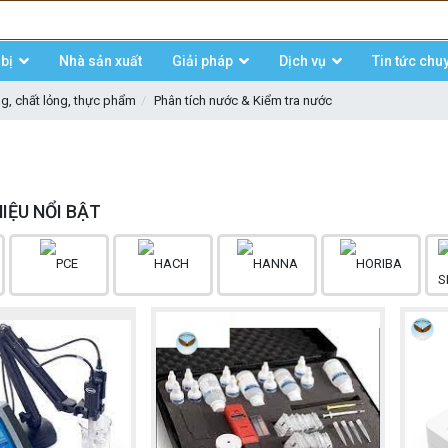
bị
Nhà sản xuất
Giải pháp
Dịch vụ
Tin tức chu
ng, chất lỏng, thực phẩm
Phân tích nước & Kiểm tra nước
IỆU NỔI BẬT