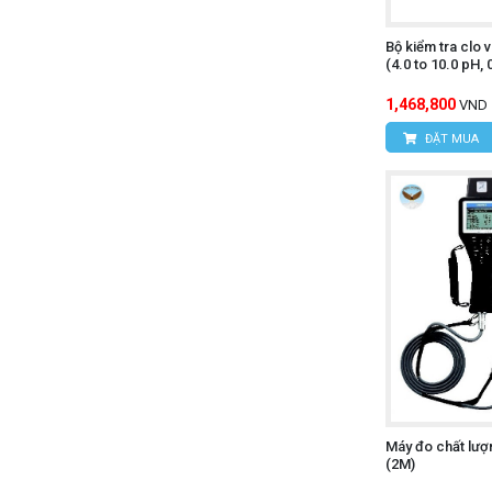
Bộ kiểm tra clo
(4.0 to 10.0 pH,
1,468,800
VND
ĐẶT MUA
Máy đo chất lư
(2M)