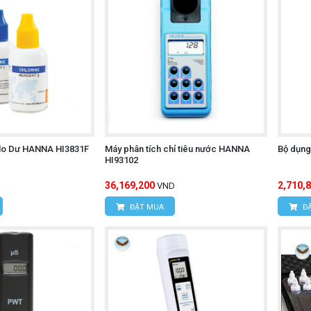
 Clo Dư HANNA HI3831F
Máy phân tích chỉ tiêu nước HANNA
Bộ dụng
HI93102
36,169,200
2,710,
VND
ĐẶT MUA
ĐẶ