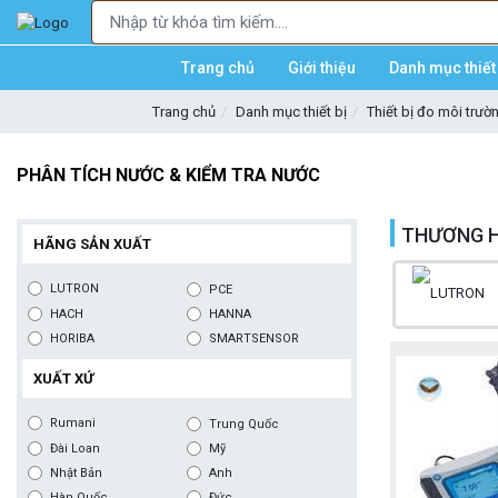
Trang chủ
Giới thiệu
Danh mục thiết 
Trang chủ
Danh mục thiết bị
Thiết bị đo môi trườ
PHÂN TÍCH NƯỚC & KIỂM TRA NƯỚC
THƯƠNG H
HÃNG SẢN XUẤT
LUTRON
PCE
HACH
HANNA
HORIBA
SMARTSENSOR
XUẤT XỨ
Rumani
Trung Quốc
Đài Loan
Mỹ
Nhật Bản
Anh
Hàn Quốc
Đức