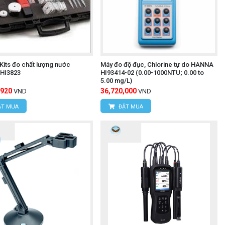
 Kits đo chất lượng nước
Máy đo độ đục, Chlorine tự do HANNA
HI3823
HI93414-02 (0.00-1000NTU; 0.00 to
5.00 mg/L)
,920
36,720,000
VND
VND
T MUA
ĐẶT MUA