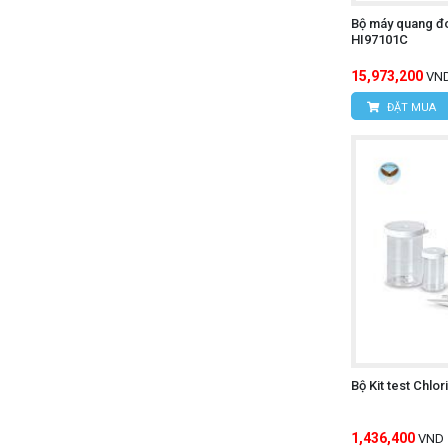
Bộ máy quang 
HI97101C
15,973,200
VN
ĐẶT MUA
Bộ Kit test Chl
1,436,400
VND