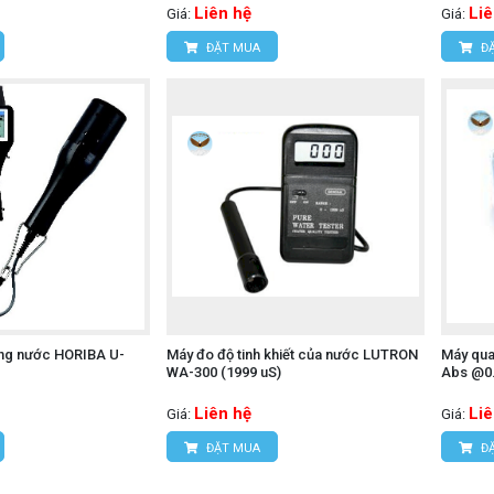
Liên hệ
Liê
Giá:
Giá:
ĐẶT MUA
ĐẶ
ợng nước HORIBA U-
Máy đo độ tinh khiết của nước LUTRON
Máy qua
WA-300 (1999 uS)
Abs @0.
Liên hệ
Liê
Giá:
Giá:
ĐẶT MUA
ĐẶ