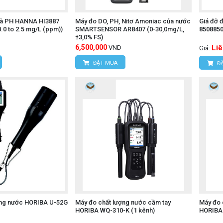
 và PH HANNA HI3887
Máy đo DO, PH, Nitơ Amoniac của nước
Giá đỡ 
 0.0 to 2.5 mg/L (ppm))
SMARTSENSOR AR8407 (0-30,0mg/L,
850885
±3,0% FS)
6,500,000
Liê
VND
Giá:
ĐẶT MUA
ĐẶ
ợng nước HORIBA U-52G
Máy đo chất lượng nước cầm tay
Máy đo 
HORIBA WQ-310-K (1 kênh)
HORIBA 