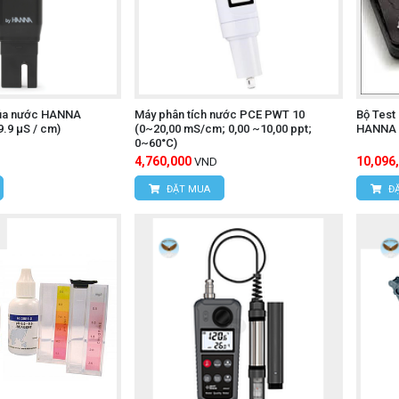
của nước HANNA
Máy phân tích nước PCE PWT 10
Bộ Test
.9 µS / cm)
(0~20,00 mS/cm; 0,00 ~10,00 ppt;
HANNA 
0~60°C)
4,760,000
10,096
VND
ĐẶT MUA
ĐẶ