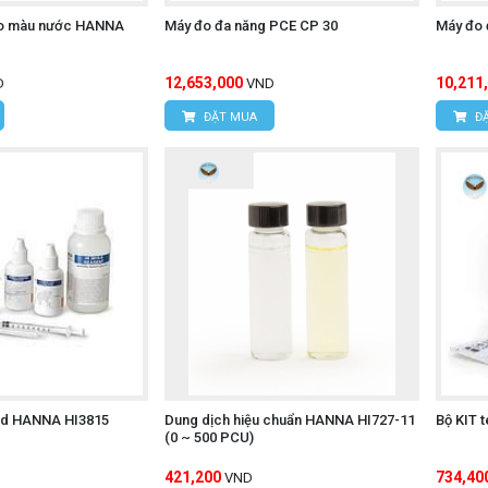
đo màu nước HANNA
Máy đo đa năng PCE CP 30
Máy đo 
12,653,000
10,211
D
VND
ĐẶT MUA
ĐẶ
orid HANNA HI3815
Dung dịch hiệu chuẩn HANNA HI727-11
Bộ KIT 
(0 ~ 500 PCU)
421,200
734,40
VND