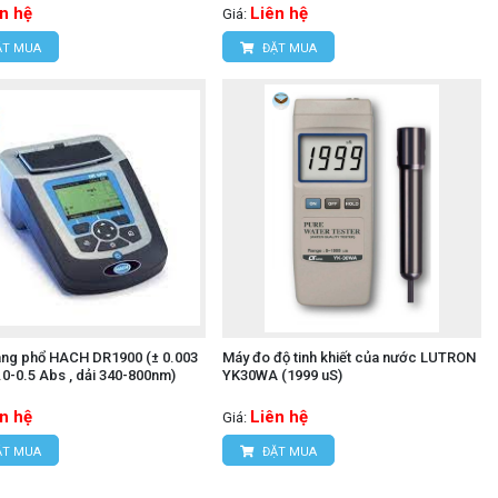
n hệ
Liên hệ
Giá:
T MUA
ĐẶT MUA
ng phổ HACH DR1900 (± 0.003
Máy đo độ tinh khiết của nước LUTRON
0-0.5 Abs , dải 340-800nm)
YK30WA (1999 uS)
n hệ
Liên hệ
Giá:
T MUA
ĐẶT MUA