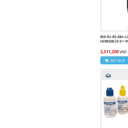
Bút đo độ dẫn 
HI98308 (0.0〜99
2,311,200
VND
ĐẶT MUA