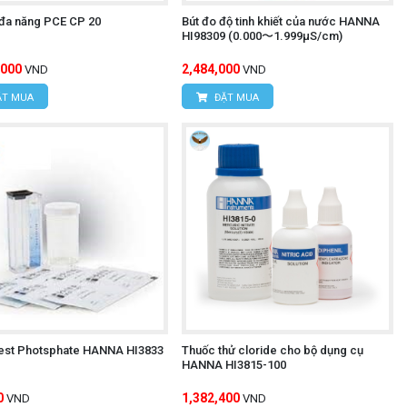
đa năng PCE CP 20
Bút đo độ tinh khiết của nước HANNA
HI98309 (0.000〜1.999μS/cm)
,000
2,484,000
VND
VND
T MUA
ĐẶT MUA
test Photsphate HANNA HI3833
Thuốc thử cloride cho bộ dụng cụ
HANNA HI3815-100
0
1,382,400
VND
VND