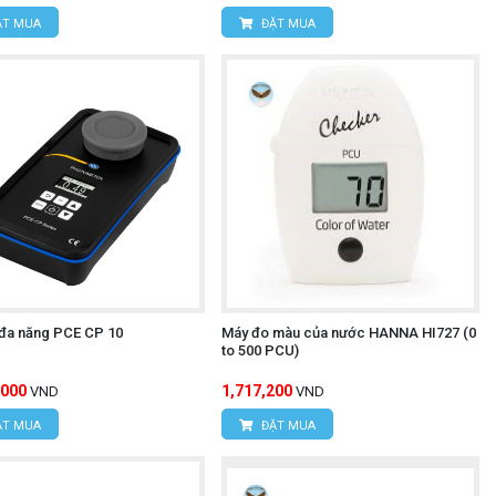
T MUA
ĐẶT MUA
đa năng PCE CP 10
Máy đo màu của nước HANNA HI727 (0
to 500 PCU)
,000
1,717,200
VND
VND
T MUA
ĐẶT MUA