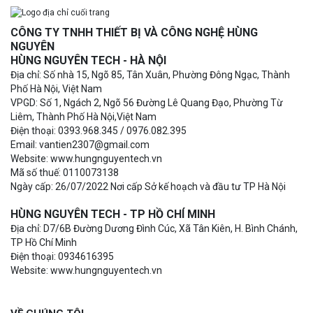
CÔNG TY TNHH THIẾT BỊ VÀ CÔNG NGHỆ HÙNG
NGUYÊN
HÙNG NGUYÊN TECH - HÀ NỘI
Địa chỉ: Số nhà 15, Ngõ 85, Tân Xuân, Phường Đông Ngạc, Thành
Phố Hà Nội, Việt Nam
VPGD: Số 1, Ngách 2, Ngõ 56 Đường Lê Quang Đạo, Phường Từ
Liêm, Thành Phố Hà Nội,Việt Nam
Điện thoại: 0393.968.345 / 0976.082.395
Email: vantien2307@gmail.com
Website: www.hungnguyentech.vn
Mã số thuế: 0110073138
Ngày cấp: 26/07/2022 Nơi cấp Sở kế hoạch và đầu tư TP Hà Nội
HÙNG NGUYÊN TECH - TP HỒ CHÍ MINH
Địa chỉ: D7/6B Đường Dương Đình Cúc, Xã Tân Kiên, H. Bình Chánh,
TP Hồ Chí Minh
Điện thoại: 0934616395
Website: www.hungnguyentech.vn