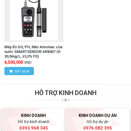
Máy đo DO, PH, Nitơ Amoniac của
nước SMARTSENSOR AR8407 (0-
30,0mg/L, ±3,0% FS)
6,500,000
VND
ĐẶT MUA
HỖ TRỢ KINH DOANH
KINH DOANH
KINH DOANH DỰ ÁN
Hỗ trợ kinh doanh
Hỗ trợ dự án
0393.968.345
0976.082.395