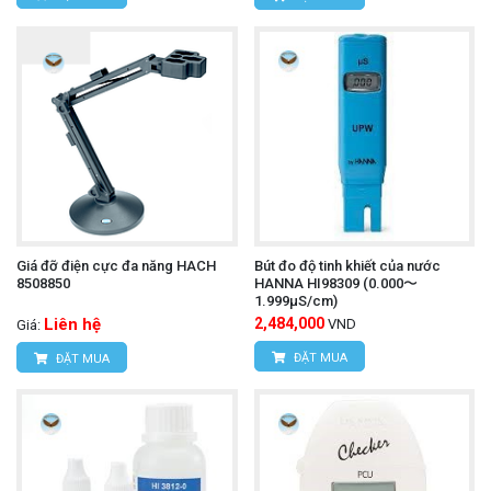
Giá đỡ điện cực đa năng HACH
Bút đo độ tinh khiết của nước
8508850
HANNA HI98309 (0.000〜
1.999μS/cm)
Liên hệ
2,484,000
VND
Giá:
ĐẶT MUA
ĐẶT MUA