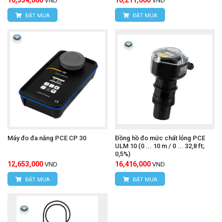
10,354,000
10,211,000
VND
VND
ĐẶT MUA
ĐẶT MUA
Máy đo đa năng PCE CP 30
Đồng hồ đo mức chất lỏng PCE
ULM 10 (0 ... 10 m / 0 ... 32,8 ft;
0,5%)
12,653,000
16,416,000
VND
VND
ĐẶT MUA
ĐẶT MUA