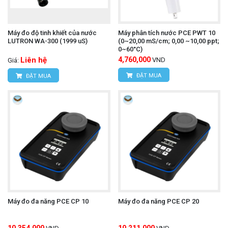
Máy đo độ tinh khiết của nước
Máy phân tích nước PCE PWT 10
LUTRON WA-300 (1999 uS)
(0~20,00 mS/cm; 0,00 ~10,00 ppt;
0~60°C)
Liên hệ
4,760,000
VND
Giá:
ĐẶT MUA
ĐẶT MUA
Máy đo đa năng PCE CP 10
Máy đo đa năng PCE CP 20