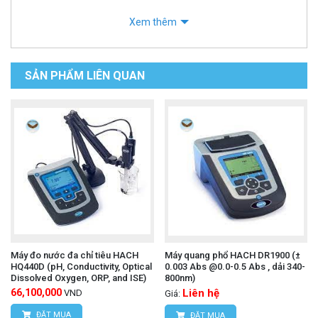
Xem thêm
SẢN PHẨM LIÊN QUAN
Máy đo nước đa chỉ tiêu HACH
Máy quang phổ HACH DR1900 (±
HQ440D (pH, Conductivity, Optical
0.003 Abs @0.0-0.5 Abs , dải 340-
Dissolved Oxygen, ORP, and ISE)
800nm)
66,100,000
Liên hệ
VND
Giá:
ĐẶT MUA
ĐẶT MUA