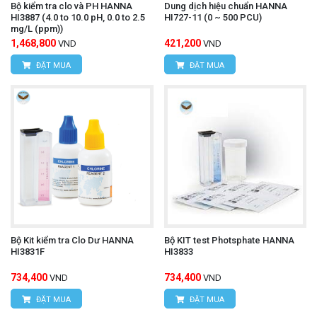
Bộ kiểm tra clo và PH HANNA
Dung dịch hiệu chuẩn HANNA
HI3887 (4.0 to 10.0 pH, 0.0 to 2.5
HI727-11 (0 ~ 500 PCU)
mg/L (ppm))
1,468,800
421,200
VND
VND
ĐẶT MUA
ĐẶT MUA
Bộ Kit kiểm tra Clo Dư HANNA
Bộ KIT test Photsphate HANNA
HI3831F
HI3833
734,400
734,400
VND
VND
ĐẶT MUA
ĐẶT MUA