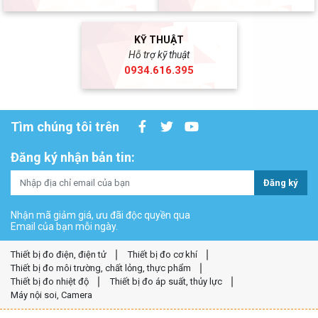
KỸ THUẬT
Hỗ trợ kỹ thuật
0934.616.395
Tìm chúng tôi trên
Đăng ký nhận bản tin:
Đăng ký
Nhận mã giảm giá, ưu đãi độc quyền qua
Email của bạn mỗi ngày.
Thiết bị đo điện, điện tử
Thiết bị đo cơ khí
Thiết bị đo môi trường, chất lỏng, thực phẩm
Thiết bị đo nhiệt độ
Thiết bị đo áp suất, thủy lực
Máy nội soi, Camera