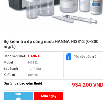
Bộ kiểm tra độ cứng nước HANNA HI3812 (0-300
mg/L)
Hãng sản xuất
HANNA
Yêu cầu báo giá
Model
HI3812
Bảo hành
12 Tháng
Xuất xứ
Rumani
Giá (chưa bao gồm thuế)
934,200
VND
Thêm
vào
Mua ngay
giỏ
hàng