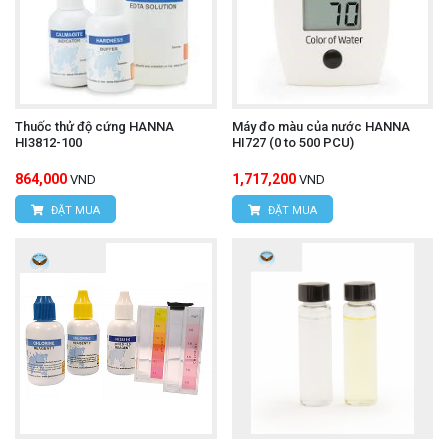
Thuốc thử độ cứng HANNA
Máy đo màu của nước HANNA
HI3812-100
HI727 (0 to 500 PCU)
864,000
1,717,200
VND
VND
ĐẶT MUA
ĐẶT MUA