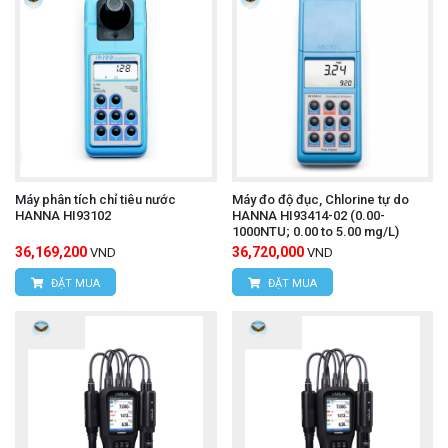
Máy phân tích chỉ tiêu nước
Máy đo độ đục, Chlorine tự do
HANNA HI93102
HANNA HI93414-02 (0.00-
1000NTU; 0.00 to 5.00 mg/L)
36,169,200
36,720,000
VND
VND
ĐẶT MUA
ĐẶT MUA