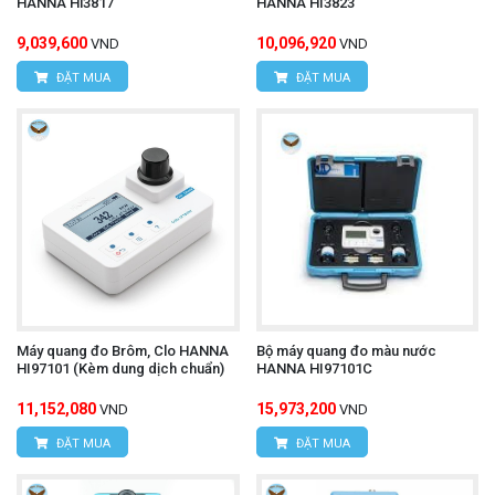
HANNA Hi3817
HANNA HI3823
9,039,600
10,096,920
VND
VND
ĐẶT MUA
ĐẶT MUA
Máy quang đo Brôm, Clo HANNA
Bộ máy quang đo màu nước
HI97101 (Kèm dung dịch chuẩn)
HANNA HI97101C
11,152,080
15,973,200
VND
VND
ĐẶT MUA
ĐẶT MUA