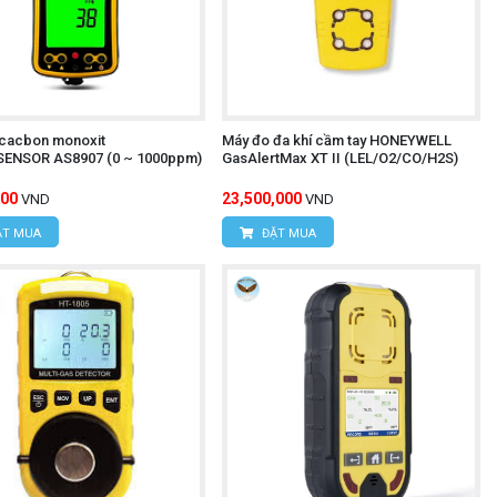
cacbon monoxit
Máy đo đa khí cầm tay HONEYWELL
ENSOR AS8907 (0 ~ 1000ppm)
GasAlertMax XT II (LEL/O2/CO/H2S)
000
23,500,000
VND
VND
T MUA
ĐẶT MUA