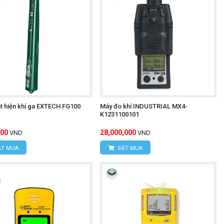
t hiện khí ga EXTECH FG100
Máy đo khí INDUSTRIAL MX4-
K1231100101
500
28,000,000
VND
VND
T MUA
ĐẶT MUA