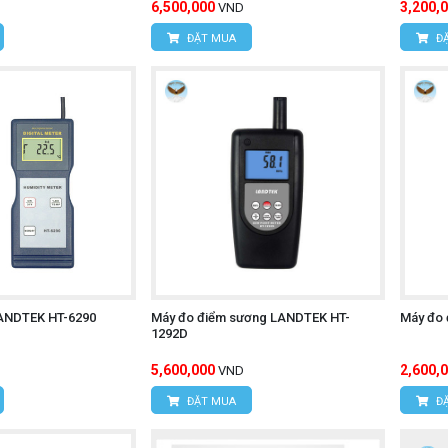
6,500,000
3,200,
VND
ĐẶT MUA
ĐẶ
ANDTEK HT-6290
Máy đo điểm sương LANDTEK HT-
Máy đo 
1292D
5,600,000
2,600,
VND
ĐẶT MUA
ĐẶ