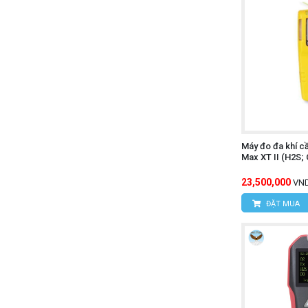
Máy đo đa khí 
Max XT II (H2S; 
23,500,000
VN
ĐẶT MUA