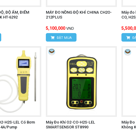
Ộ, ĐỘ ẨM, ĐIỂM
MÁY ĐO NỒNG ĐỘ KHÍ CHINA CH2O-
Máy đo k
 HT-6292
212PLUS
CO, H2S,
5,100,000
5,500,
VND
ĐẶT MUA
ĐẶ
O2-H2S-LEL Có Bơm
Máy Đo Khí O2-CO-H2S-LEL
Máy Đo 
-4A/Pump
SMARTSENSOR ST8990
Không K