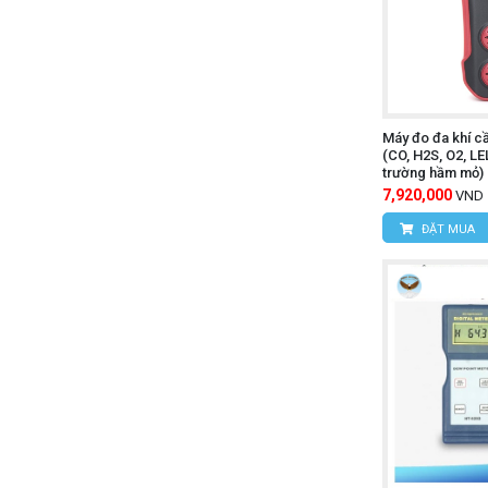
Máy đo đa khí 
(CO, H2S, O2, LE
trường hầm mỏ)
7,920,000
VND
ĐẶT MUA