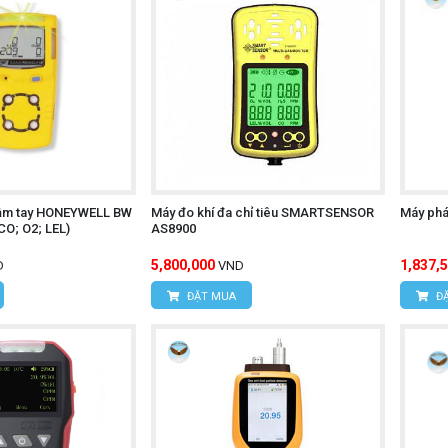
cầm tay HONEYWELL BW
Máy đo khí đa chỉ tiêu SMARTSENSOR
Máy phá
CO; O2; LEL)
AS8900
5,800,000
1,837,
D
VND
ĐẶT MUA
ĐẶ