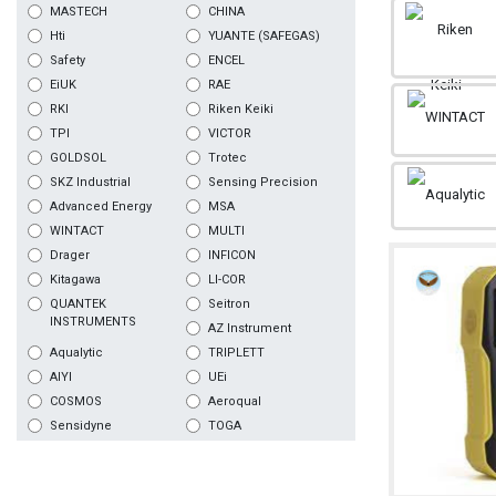
MASTECH
CHINA
Hti
YUANTE (SAFEGAS)
Safety
ENCEL
EiUK
RAE
RKI
Riken Keiki
TPI
VICTOR
GOLDSOL
Trotec
SKZ Industrial
Sensing Precision
Advanced Energy
MSA
WINTACT
MULTI
Drager
INFICON
Kitagawa
LI-COR
QUANTEK
Seitron
INSTRUMENTS
AZ Instrument
Aqualytic
TRIPLETT
AIYI
UEi
COSMOS
Aeroqual
Sensidyne
TOGA