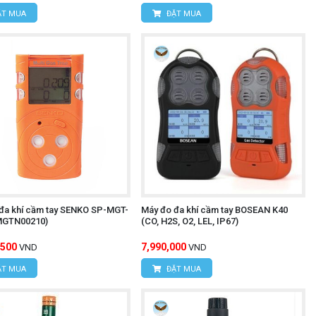
T MUA
ĐẶT MUA
đa khí cầm tay SENKO SP-MGT-
Máy đo đa khí cầm tay BOSEAN K40
MGTN00210)
(CO, H2S, O2, LEL, IP67)
,500
7,990,000
VND
VND
T MUA
ĐẶT MUA