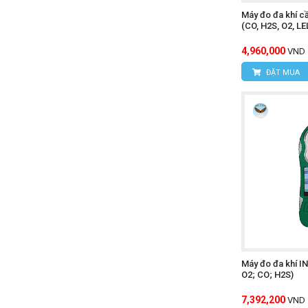
Máy đo đa khí 
(CO, H2S, O2, LE
4,960,000
VND
ĐẶT MUA
Máy đo đa khí I
O2; CO; H2S)
7,392,200
VND