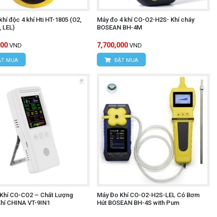
hí độc 4 khí Hti HT-1805 (O2,
Máy đo 4 khí CO-O2-H2S- Khí cháy
 LEL)
BOSEAN BH-4M
000
7,700,000
VND
VND
T MUA
ĐẶT MUA
Khí CO-CO2 – Chất Lượng
Máy Đo Khí CO-O2-H2S-LEL Có Bơm
hí CHINA VT-9IN1
Hút BOSEAN BH-4S with Pum