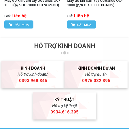
Máy dò khí cầm tay Oceanus OC-
Máy dò khí cầm tay Oceanus OC-
1000 (p/n OC-1000 O3+NO2+CO)
1000 (p/n OC-1000 O3+NO2)
Liên hệ
Liên hệ
Giá:
Giá:
ĐẶT MUA
ĐẶT MUA
HỖ TRỢ KINH DOANH
KINH DOANH
KINH DOANH DỰ ÁN
Hỗ trợ kinh doanh
Hỗ trợ dự án
0393.968.345
0976.082.395
KỸ THUẬT
Hỗ trợ kỹ thuật
0934.616.395