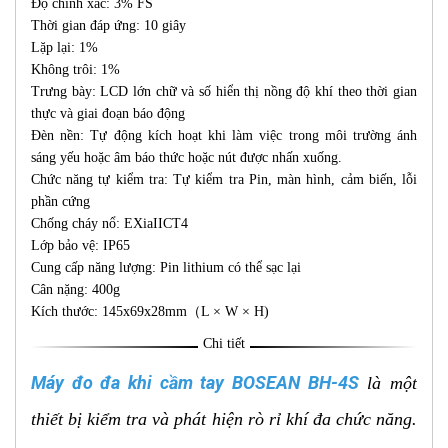
Độ chính xác: 3% FS
Thời gian đáp ứng: 10 giây
Lặp lại: 1%
Không trôi: 1%
Trưng bày: LCD lớn chữ và số hiển thị nồng độ khí theo thời gian
thực và giai đoạn báo động
Đèn nền: Tự động kích hoạt khi làm việc trong môi trường ánh
sáng yếu hoặc âm báo thức hoặc nút được nhấn xuống.
Chức năng tự kiểm tra: Tự kiểm tra Pin, màn hình, cảm biến, lỗi
phần cứng
Chống cháy nổ: EXiaIICT4
Lớp bảo vệ: IP65
Cung cấp năng lượng: Pin lithium có thể sạc lại
Cân nặng: 400g
Kích thước: 145x69x28mm（L × W × H)
Chi tiết
Máy đo đa khi cầm tay BOSEAN BH-4S
là một
thiết bị kiểm tra và phát hiện rò rỉ khí đa chức năng.