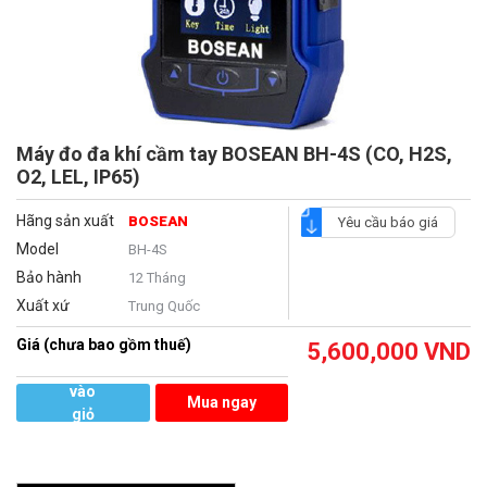
Máy đo đa khí cầm tay BOSEAN BH-4S (CO, H2S,
O2, LEL, IP65)
Hãng sản xuất
BOSEAN
Yêu cầu báo giá
Model
BH-4S
Bảo hành
12 Tháng
Xuất xứ
Trung Quốc
Giá (chưa bao gồm thuế)
5,600,000
VND
Thêm
vào
Mua ngay
giỏ
hàng