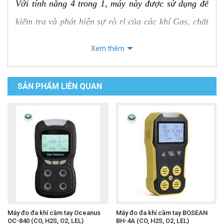
Với tính năng 4 trong 1, máy này được sử dụng để
kiểm tra và phát hiện sự rò rỉ của các khí Gas, chất
khí dễ cháy nổ, CO, H2S và O2. Được trang bị bộ
Xem thêm
cảm biến chất lượng cao, BH-4S có khả năng phát
hiện liên tục và đồng thời các loại khí khác nhau với
SẢN PHẨM LIÊN QUAN
độ chính xác cao, nhờ vào khả năng phát hiện hiện
tượng khuếch tán tự nhiên của chúng.
Máy đo đa khi cầm tay BOSEAN BH-4S
được
rộng rãi sử dụng trong các lĩnh vực liên quan đến
phòng chống cháy nổ và nguy cơ rò rỉ khí độc. Nó
được áp dụng trong các khu vực như kênh ngầm,
hầm ngầm, các khu công nghiệp mỏ để đo nồng độ
Máy đo đa khí cầm tay Oceanus
Máy đo đa khí cầm tay BOSEAN
khí độc gây hại cho sức khỏe con người và ảnh
OC-840 (CO, H2S, O2, LEL)
BH-4A (CO, H2S, O2, LEL)