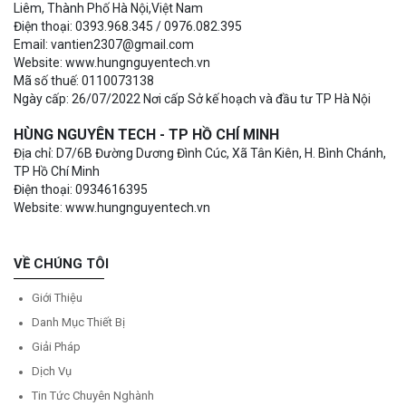
Liêm, Thành Phố Hà Nội,Việt Nam
Điện thoại: 0393.968.345 / 0976.082.395
Email: vantien2307@gmail.com
Website: www.hungnguyentech.vn
Mã số thuế: 0110073138
Ngày cấp: 26/07/2022 Nơi cấp Sở kế hoạch và đầu tư TP Hà Nội
HÙNG NGUYÊN TECH - TP HỒ CHÍ MINH
Địa chỉ: D7/6B Đường Dương Đình Cúc, Xã Tân Kiên, H. Bình Chánh,
TP Hồ Chí Minh
Điện thoại: 0934616395
Website: www.hungnguyentech.vn
VỀ CHÚNG TÔI
Giới Thiệu
Danh Mục Thiết Bị
Giải Pháp
Dịch Vụ
Tin Tức Chuyên Nghành