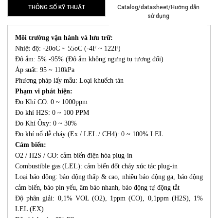
THÔNG SỐ KỸ THUẬT
Catalog/datasheet/Hướng dẫn
sử dụng
Môi trường vận hành và lưu trữ:
Nhiệt độ: -20oC ~ 55oC (-4F ~ 122F)
Độ ẩm: 5% -95% (Độ ẩm không ngưng tụ tương đối)
Áp suất: 95 ~ 110kPa
Phương pháp lấy mẫu: Loại khuếch tán
Phạm vi phát hiện:
Đo Khí CO: 0 ~ 1000ppm
Đo khí H2S: 0 ~ 100 PPM
Đo Khí Ôxy: 0 ~ 30%
Đo khí nổ dễ cháy (Ex / LEL / CH4): 0 ~ 100% LEL
Cảm biến:
O2 / H2S / CO: cảm biến điện hóa plug-in
Combustible gas (LEL): cảm biến đốt cháy xúc tác plug-in
Loại báo động: báo động thấp & cao, nhiều báo động ga, báo động
cảm biến, báo pin yếu, âm báo nhanh, báo động tự động tắt
Độ phân giải: 0,1% VOL (O2), 1ppm (CO), 0,1ppm (H2S), 1%
LEL (EX)