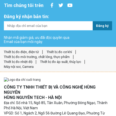
Tìm chúng tôi trên
Đăng ký nhận bản tin:
Đăng ký
Nhận mã giảm giá, ưu đãi độc quyền qua
Email của bạn mỗi ngày.
Thiết bị đo điện, điện tử
Thiết bị đo cơ khí
Thiết bị đo môi trường, chất lỏng, thực phẩm
Thiết bị đo nhiệt độ
Thiết bị đo áp suất, thủy lực
Máy nội soi, Camera
CÔNG TY TNHH THIẾT BỊ VÀ CÔNG NGHỆ HÙNG
NGUYÊN
HÙNG NGUYÊN TECH - HÀ NỘI
Địa chỉ: Số nhà 15, Ngõ 85, Tân Xuân, Phường Đông Ngạc, Thành
Phố Hà Nội, Việt Nam
VPGD: Số 1, Ngách 2, Ngõ 56 Đường Lê Quang Đạo, Phường Từ