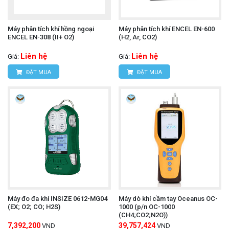
Đình 1, q.Nam Từ Liêm, Tp.Hà Nội
Máy phân tích khí hồng ngoại
Máy phân tích khí ENCEL EN-600
Hotline:
0393.968.345 / 0976.082.395
ENCEL EN-308 (II+ O2)
(H2, Ar, CO2)
Email:
vantien2307@gmail.com
Liên hệ
Liên hệ
Giá:
Giá:
Website:
www.hungnguyentech.vn
ĐẶT MUA
ĐẶT MUA
HÙNG NGUYÊN TECH - TP HỒ CHÍ MINH
Địa chỉ:
D7/6B đường Dương Đình Cúc, Xã Tân
Kiên, Huyện Bình Chánh, Tp.Hồ Chí Minh.
Hotline:
0934.616.395
Email:
vantien2307@gmail.com
Website:
www.hungnguyentech.vn
Máy đo tốc độ vòng quay UNI-
Tham khảo thêm:
Máy đo đa khí INSIZE 0612-MG04
Máy dò khí cầm tay Oceanus OC-
(EX; O2; CO; H2S)
1000 (p/n OC-1000
(CH4;CO2;N2O))
T UT373
7,392,200
39,757,424
VND
VND