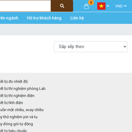
0
yên ngành
Hỗ trợ khách hàng
Liên hệ
ết bị đo nhiệt độ
ết bị thí nghiệm phòng Lab
ết bị thí nghiệm điện
ết bị tĩnh điện
ồn một chiều, xoay chiều
 thử nghiệm pin và tụ
y đóng gói tự động
ết bị hiệu chuẩn