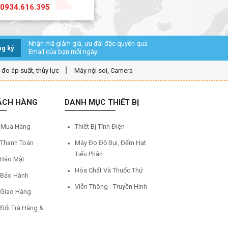
0934.616.395
Nhận mã giảm giá, ưu đãi độc quyền qua
g ký
Email của bạn mỗi ngày.
ị đo áp suất, thủy lực
Máy nội soi, Camera
ÁCH HÀNG
DANH MỤC THIẾT BỊ
 Mua Hàng
Thiết Bị Tĩnh Điện
 Thanh Toán
Máy Đo Độ Bụi, Đếm Hạt
Tiểu Phân
 Bảo Mật
Hóa Chất Và Thuốc Thử
 Bảo Hành
Viễn Thông - Truyền Hình
 Giao Hàng
 Đổi Trả Hàng &