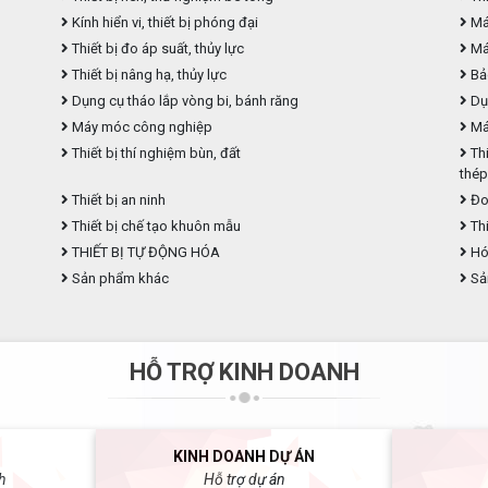
Kính hiển vi, thiết bị phóng đại
Máy
Thiết bị đo áp suất, thủy lực
Máy
Thiết bị nâng hạ, thủy lực
Bả
Dụng cụ tháo lắp vòng bi, bánh răng
Dụ
Máy móc công nghiệp
Máy
Thiết bị thí nghiệm bùn, đất
Thi
thé
Thiết bị an ninh
Đo
Thiết bị chế tạo khuôn mẫu
Thi
THIẾT BỊ TỰ ĐỘNG HÓA
Hóa
Sản phẩm khác
Sả
HỖ TRỢ KINH DOANH
KINH DOANH DỰ ÁN
h
Hỗ trợ dự án