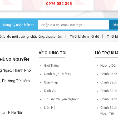
5
0976.082.395
Đăng ký nhận bản tin:
Đăn
ết bị đo môi trường, chất lỏng, thực phẩm
Thiết bị đo nhiệt độ
Thiết b
VỀ CHÚNG TÔI
HỖ TRỢ KH
Ệ HÙNG NGUYÊN
Giới Thiệu
Hướng Dẫn
ng Ngạc, Thành Phố
Danh Mục Thiết Bị
Chính Sách
o, Phường Từ Liêm,
Giải Pháp
Chính Sách
Dịch Vụ
Chính Sách
Tin Tức Chuyên Nghành
Chính Sách
Liên Hệ
Chính Sách
 tư TP Hà Nội
Hoàn Tiền