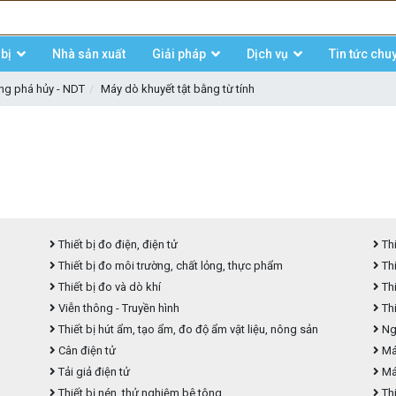
bị
Nhà sản xuất
Giải pháp
Dịch vụ
Tin tức chu
ông phá hủy - NDT
Máy dò khuyết tật bằng từ tính
Thiết bị đo điện, điện tử
Thi
Thiết bị đo môi trường, chất lỏng, thực phẩm
Thi
Thiết bị đo và dò khí
Thi
Viễn thông - Truyền hình
Thi
Thiết bị hút ẩm, tạo ẩm, đo độ ẩm vật liệu, nông sản
Ngu
Cân điện tử
Máy
Tải giả điện tử
Má
Thiết bị nén, thử nghiệm bê tông
Thi