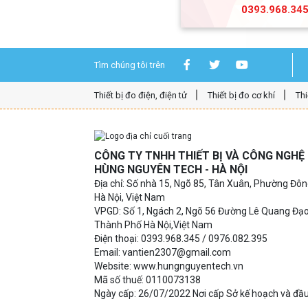
0393.968.34
Tìm chúng tôi trên
Thiết bị đo điện, điện tử
Thiết bị đo cơ khí
Thi
CÔNG TY TNHH THIẾT BỊ VÀ CÔNG NGH
HÙNG NGUYÊN TECH - HÀ NỘI
Địa chỉ: Số nhà 15, Ngõ 85, Tân Xuân, Phường Đô
Hà Nội, Việt Nam
VPGD: Số 1, Ngách 2, Ngõ 56 Đường Lê Quang Đạ
Thành Phố Hà Nội,Việt Nam
Điện thoại: 0393.968.345 / 0976.082.395
Email: vantien2307@gmail.com
Website: www.hungnguyentech.vn
Mã số thuế: 0110073138
Ngày cấp: 26/07/2022 Nơi cấp Sở kế hoạch và đầu