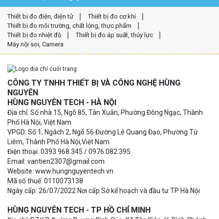
Thiết bị đo điện, điện tử
Thiết bị đo cơ khí
Thiết bị đo môi trường, chất lỏng, thực phẩm
Thiết bị đo nhiệt độ
Thiết bị đo áp suất, thủy lực
Máy nội soi, Camera
CÔNG TY TNHH THIẾT BỊ VÀ CÔNG NGHỆ HÙNG
NGUYÊN
HÙNG NGUYÊN TECH - HÀ NỘI
Địa chỉ: Số nhà 15, Ngõ 85, Tân Xuân, Phường Đông Ngạc, Thành
Phố Hà Nội, Việt Nam
VPGD: Số 1, Ngách 2, Ngõ 56 Đường Lê Quang Đạo, Phường Từ
Liêm, Thành Phố Hà Nội,Việt Nam
Điện thoại: 0393.968.345 / 0976.082.395
Email: vantien2307@gmail.com
Website: www.hungnguyentech.vn
Mã số thuế: 0110073138
Ngày cấp: 26/07/2022 Nơi cấp Sở kế hoạch và đầu tư TP Hà Nội
HÙNG NGUYÊN TECH - TP HỒ CHÍ MINH