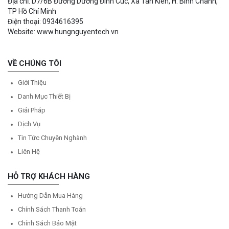
Địa chỉ: D7/6B Đường Dương Đình Cúc, Xã Tân Kiên, H. Bình Chánh,
TP Hồ Chí Minh
Điện thoại: 0934616395
Website: www.hungnguyentech.vn
VỀ CHÚNG TÔI
Giới Thiệu
Danh Mục Thiết Bị
Giải Pháp
Dịch Vụ
Tin Tức Chuyên Nghành
Liên Hệ
HỖ TRỢ KHÁCH HÀNG
Hướng Dẫn Mua Hàng
Chính Sách Thanh Toán
Chính Sách Bảo Mật