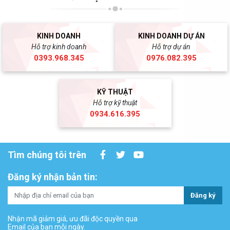
KINH DOANH
KINH DOANH DỰ ÁN
Hỗ trợ kinh doanh
Hỗ trợ dự án
0393.968.345
0976.082.395
KỸ THUẬT
Hỗ trợ kỹ thuật
0934.616.395
Tìm chúng tôi trên
Đăng ký nhận bản tin:
Đăng ký
Nhận mã giảm giá, ưu đãi độc quyền qua
Email của bạn mỗi ngày.