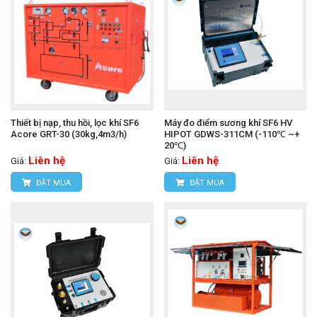
Thiết bị nạp, thu hồi, lọc khí SF6
Máy đo điểm sương khí SF6 HV
Acore GRT-30 (30kg,4m3/h)
HIPOT GDWS-311CM (-110℃ ~+
20℃)
Liên hệ
Liên hệ
Giá:
Giá:
ĐẶT MUA
ĐẶT MUA