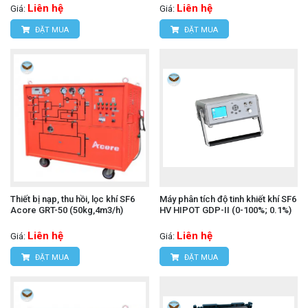
Liên hệ
Liên hệ
Giá:
Giá:
ĐẶT MUA
ĐẶT MUA
Thiết bị nạp, thu hồi, lọc khí SF6
Máy phân tích độ tinh khiết khí SF6
Acore GRT-50 (50kg,4m3/h)
HV HIPOT GDP-II (0-100%; 0.1%)
Liên hệ
Liên hệ
Giá:
Giá:
ĐẶT MUA
ĐẶT MUA