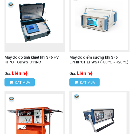
Máy đo độ tinh khiết khí SF6 HV
Máy đo điểm sương khí SF6
HIPOT GDWS-311RC
EPHIPOT EPWS+ (-80 ℃～+20 ℃)
Liên hệ
Liên hệ
Giá:
Giá:
ĐẶT MUA
ĐẶT MUA