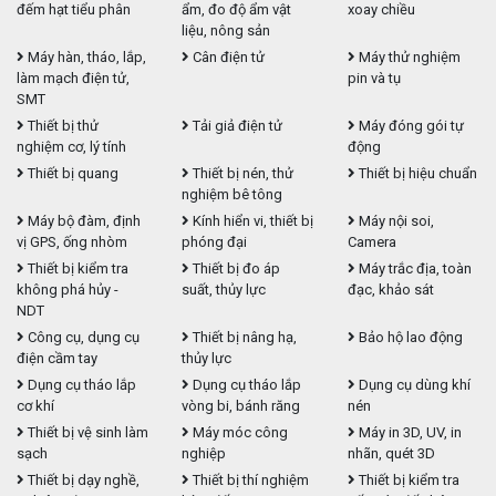
đếm hạt tiểu phân
ẩm, đo độ ẩm vật
xoay chiều
liệu, nông sản
Máy hàn, tháo, lắp,
Cân điện tử
Máy thử nghiệm
làm mạch điện tử,
pin và tụ
SMT
Thiết bị thử
Tải giả điện tử
Máy đóng gói tự
nghiệm cơ, lý tính
động
Thiết bị quang
Thiết bị nén, thử
Thiết bị hiệu chuẩn
nghiệm bê tông
Máy bộ đàm, định
Kính hiển vi, thiết bị
Máy nội soi,
vị GPS, ống nhòm
phóng đại
Camera
Thiết bị kiểm tra
Thiết bị đo áp
Máy trắc địa, toàn
không phá hủy -
suất, thủy lực
đạc, khảo sát
NDT
Công cụ, dụng cụ
Thiết bị nâng hạ,
Bảo hộ lao động
điện cầm tay
thủy lực
Dụng cụ tháo lắp
Dụng cụ tháo lắp
Dụng cụ dùng khí
cơ khí
vòng bi, bánh răng
nén
Thiết bị vệ sinh làm
Máy móc công
Máy in 3D, UV, in
sạch
nghiệp
nhãn, quét 3D
Thiết bị dạy nghề,
Thiết bị thí nghiệm
Thiết bị kiểm tra