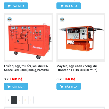
ĐẶT MUA
ĐẶT MUA
Thiết bị nạp, thu hồi, lọc khí SF6
Máy hút, nạp chân không khí
Acore GRT-500 (500kg,24m3/h)
Fuootech FTHS-30 (30 m³/h)
Liên hệ
Liên hệ
Giá:
Giá:
ĐẶT MUA
ĐẶT MUA
‹
1
2
3
›