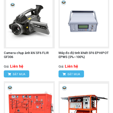
Camera chụp ảnh khí SF6 FLIR
Máy đo độ tinh khiết SF6 EPHIPOT
GF306
EPWS (0%~100%)
Liên hệ
Liên hệ
Giá:
Giá:
ĐẶT MUA
ĐẶT MUA