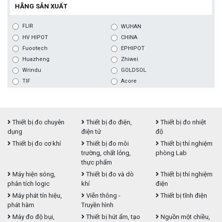
HÃNG SẢN XUẤT
FLIR
WUHAN
HV HIPOT
CHINA
Fuootech
EPHIPOT
Huazheng
Zhiwei
Wrindu
GOLDSOL
TIF
Acore
Thiết bị đo chuyên
Thiết bị đo điện,
Thiết bị đo nhiệt
dụng
điện tử
độ
Thiết bị đo cơ khí
Thiết bị đo môi
Thiết bị thí nghiệm
trường, chất lỏng,
phòng Lab
thực phẩm
Máy hiện sóng,
Thiết bị đo và dò
Thiết bị thí nghiệm
phân tích logic
khí
điện
Máy phát tín hiệu,
Viễn thông -
Thiết bị tĩnh điện
phát hàm
Truyền hình
Máy đo độ bụi,
Thiết bị hút ẩm, tạo
Nguồn một chiều,