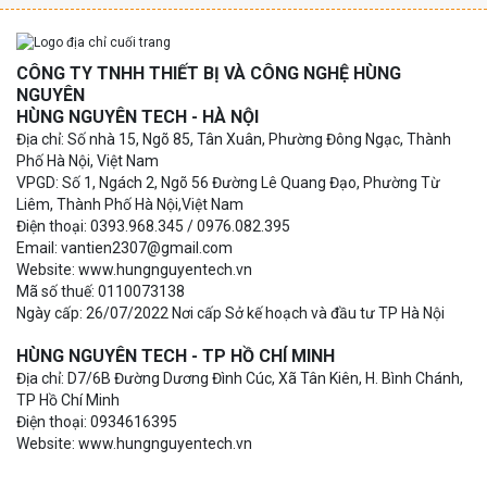
CÔNG TY TNHH THIẾT BỊ VÀ CÔNG NGHỆ HÙNG
NGUYÊN
HÙNG NGUYÊN TECH - HÀ NỘI
Địa chỉ: Số nhà 15, Ngõ 85, Tân Xuân, Phường Đông Ngạc, Thành
Phố Hà Nội, Việt Nam
VPGD: Số 1, Ngách 2, Ngõ 56 Đường Lê Quang Đạo, Phường Từ
Liêm, Thành Phố Hà Nội,Việt Nam
Điện thoại: 0393.968.345 / 0976.082.395
Email: vantien2307@gmail.com
Website: www.hungnguyentech.vn
Mã số thuế: 0110073138
Ngày cấp: 26/07/2022 Nơi cấp Sở kế hoạch và đầu tư TP Hà Nội
HÙNG NGUYÊN TECH - TP HỒ CHÍ MINH
Địa chỉ: D7/6B Đường Dương Đình Cúc, Xã Tân Kiên, H. Bình Chánh,
TP Hồ Chí Minh
Điện thoại: 0934616395
Website: www.hungnguyentech.vn