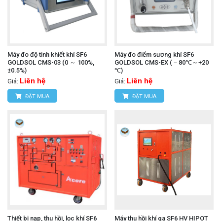
Máy đo độ tinh khiết khí SF6
Máy đo điểm sương khí SF6
GOLDSOL CMS-03 (0 ～ 100%,
GOLDSOL CMS-EX (－80℃～+20
±0.5%)
℃)
Liên hệ
Liên hệ
Giá:
Giá:
ĐẶT MUA
ĐẶT MUA
Thiết bị nạp, thu hồi, lọc khí SF6
Máy thu hồi khí ga SF6 HV HIPOT