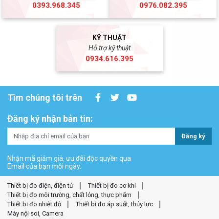
0393.968.345
0976.082.395
KỸ THUẬT
Hỗ trợ kỹ thuật
0934.616.395
Tìm chúng tôi trên
Đăng ký nhận bản tin:
Đăng ký
Nhận mã giảm giá, ưu đãi độc quyền qua
Email của bạn mỗi ngày.
Thiết bị đo điện, điện tử
Thiết bị đo cơ khí
Thiết bị đo môi trường, chất lỏng, thực phẩm
Thiết bị đo nhiệt độ
Thiết bị đo áp suất, thủy lực
Máy nội soi, Camera