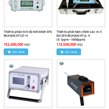
Thiết bị phân tích độ tinh khiết SF6
Thiết bị phát hiện chính xác rò rỉ
WUHAN HTCD-H
khí SF6 WUHAN HTJL-V
(0.1ppm~1000ppm)
152,600,000
113,500,000
VND
VND
ĐẶT MUA
ĐẶT MUA