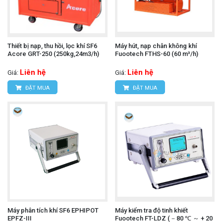
Thiết bị nạp, thu hồi, lọc khí SF6
Máy hút, nạp chân không khí
Acore GRT-250 (250kg,24m3/h)
Fuootech FTHS-60 (60 m³/h)
Liên hệ
Liên hệ
Giá:
Giá:
ĐẶT MUA
ĐẶT MUA
Máy phân tích khí SF6 EPHIPOT
Máy kiểm tra độ tinh khiết
EPFZ-III
Fuootech FT-LDZ (－80 ℃ ～ + 20