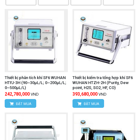
Thiết bị phân tích khí SF6 WUHAN
Thiết bị kiểm tra tổng hợp khí SF6
HTFJ-3H (90~30μL/L; 0~200μL/L;
WUHAN HTZH-2H (Purity, Dew
0~500μL/L)
point, H2S, SO2, HF, CO)
242,780,000
393,680,000
VND
VND
ĐẶT MUA
ĐẶT MUA