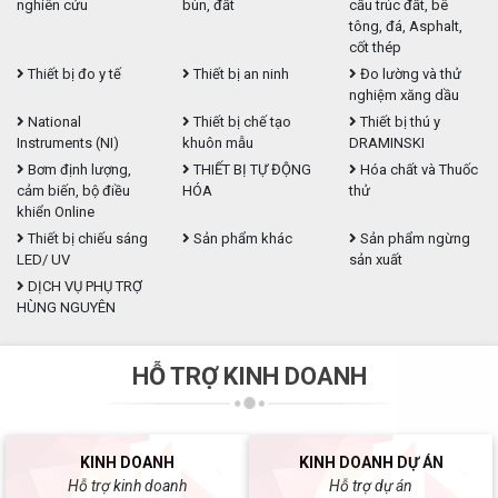
nghiên cứu
bùn, đất
cấu trúc đất, bê
tông, đá, Asphalt,
cốt thép
Thiết bị đo y tế
Thiết bị an ninh
Đo lường và thử
nghiệm xăng dầu
National
Thiết bị chế tạo
Thiết bị thú y
Instruments (NI)
khuôn mẫu
DRAMINSKI
Bơm định lượng,
THIẾT BỊ TỰ ĐỘNG
Hóa chất và Thuốc
cảm biến, bộ điều
HÓA
thử
khiển Online
Thiết bị chiếu sáng
Sản phẩm khác
Sản phẩm ngừng
LED/ UV
sản xuất
DỊCH VỤ PHỤ TRỢ
HÙNG NGUYÊN
HỖ TRỢ KINH DOANH
KINH DOANH
KINH DOANH DỰ ÁN
Hỗ trợ kinh doanh
Hỗ trợ dự án