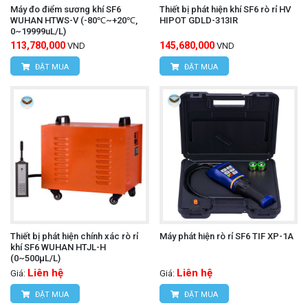
Máy đo điểm sương khí SF6
Thiết bị phát hiện khí SF6 rò rỉ HV
WUHAN HTWS-V (-80℃~+20℃,
HIPOT GDLD-313IR
0~19999uL/L)
113,780,000
145,680,000
VND
VND
ĐẶT MUA
ĐẶT MUA
Thiết bị phát hiện chính xác rò rỉ
Máy phát hiện rò rỉ SF6 TIF XP-1A
khí SF6 WUHAN HTJL-H
(0~500μL/L)
Liên hệ
Liên hệ
Giá:
Giá:
ĐẶT MUA
ĐẶT MUA