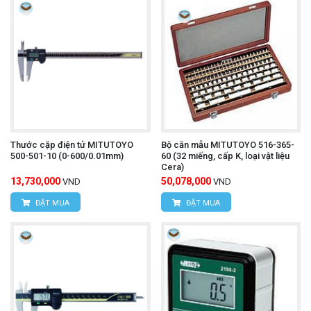
Thước cặp điện tử MITUTOYO
Bộ căn mẫu MITUTOYO 516-365-
500-501-10 (0-600/0.01mm)
60 (32 miếng, cấp K, loại vật liệu
Cera)
13,730,000
50,078,000
VND
VND
ĐẶT MUA
ĐẶT MUA