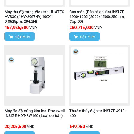
Máy thử độ cứng Vickers HUATEC
Bàn máp (Bàn rà chuẩn) INSIZE
HVS30 (1HV-2967HV, 100X,
6900-1202 (2000x1500x250mm,
0.0625μm, 294.2N)
Cấp 00)
167,926,500
280,715,000
VND
VND
ĐẶT MUA
ĐẶT MUA
Máy đo độ cứng kim loại Rockwell
Thước thủy điện tử INSIZE 4910-
INSIZE HDT-RW160 (Loại cơ bản)
400
20,205,500
649,750
VND
VND