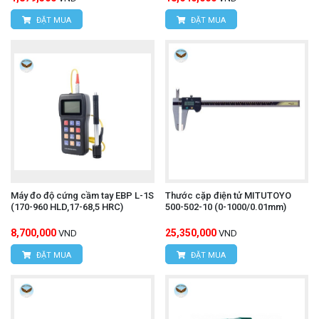
ĐẶT MUA
ĐẶT MUA
Máy đo độ cứng cầm tay EBP L-1S
Thước cặp điện tử MITUTOYO
(170-960 HLD,17-68,5 HRC)
500-502-10 (0-1000/0.01mm)
8,700,000
25,350,000
VND
VND
ĐẶT MUA
ĐẶT MUA