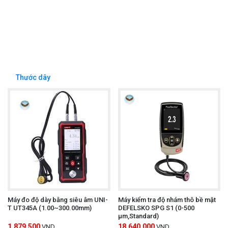
Thước dây
Máy đo độ dày bằng siêu âm UNI-
Máy kiểm tra độ nhám thô bề mặt
T UT345A (1.00~300.00mm)
DEFELSKO SPG S1 (0-500
μm,Standard)
1,879,500
18,640,000
VND
VND