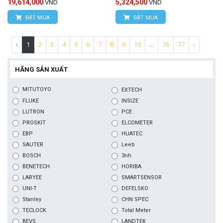
19,614,000
5,324,500
VND
VND
ĐẶT MUA
ĐẶT MUA
‹
1
2
3
4
5
6
7
8
9
10
...
76
77
›
HÃNG SẢN XUẤT
MITUTOYO
EXTECH
FLUKE
INSIZE
LUTRON
PCE
PROSKIT
ELCOMETER
EBP
HUATEC
SAUTER
Leeb
BOSCH
3nh
BENETECH
HORIBA
LARYEE
SMARTSENSOR
UNI-T
DEFELSKO
Stanley
CHN SPEC
TECLOCK
Total Meter
BEVS
LANDTEK