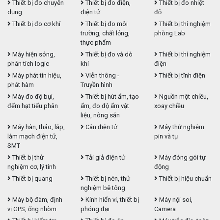
Thiết bị đo chuyên
Thiết bị đo điện,
Thiết bị đo nhiệt
dụng
điện tử
độ
Thiết bị đo cơ khí
Thiết bị đo môi
Thiết bị thí nghiệm
trường, chất lỏng,
phòng Lab
thực phẩm
Máy hiện sóng,
Thiết bị đo và dò
Thiết bị thí nghiệm
phân tích logic
khí
điện
Máy phát tín hiệu,
Viễn thông -
Thiết bị tĩnh điện
phát hàm
Truyền hình
Máy đo độ bụi,
Thiết bị hút ẩm, tạo
Nguồn một chiều,
đếm hạt tiểu phân
ẩm, đo độ ẩm vật
xoay chiều
liệu, nông sản
Máy hàn, tháo, lắp,
Cân điện tử
Máy thử nghiệm
làm mạch điện tử,
pin và tụ
SMT
Thiết bị thử
Tải giả điện tử
Máy đóng gói tự
nghiệm cơ, lý tính
động
Thiết bị quang
Thiết bị nén, thử
Thiết bị hiệu chuẩn
nghiệm bê tông
Máy bộ đàm, định
Kính hiển vi, thiết bị
Máy nội soi,
vị GPS, ống nhòm
phóng đại
Camera