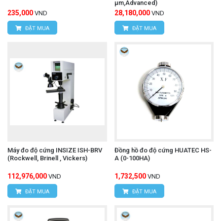
μm,Advanced)
235,000
28,180,000
VND
VND
ĐẶT MUA
ĐẶT MUA
Máy đo độ cứng INSIZE ISH-BRV
Đồng hồ đo độ cứng HUATEC HS-
(Rockwell, Brinell , Vickers)
A (0-100HA)
112,976,000
1,732,500
VND
VND
ĐẶT MUA
ĐẶT MUA