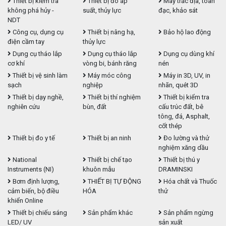
Thiết bị kiểm tra
Thiết bị đo áp
Máy trắc địa, toàn
không phá hủy -
suất, thủy lực
đạc, khảo sát
NDT
Công cụ, dụng cụ
Thiết bị nâng hạ,
Bảo hộ lao động
điện cầm tay
thủy lực
Dụng cụ tháo lắp
Dụng cụ tháo lắp
Dụng cụ dùng khí
cơ khí
vòng bi, bánh răng
nén
Thiết bị vệ sinh làm
Máy móc công
Máy in 3D, UV, in
sạch
nghiệp
nhãn, quét 3D
Thiết bị dạy nghề,
Thiết bị thí nghiệm
Thiết bị kiểm tra
nghiên cứu
bùn, đất
cấu trúc đất, bê
tông, đá, Asphalt,
cốt thép
Thiết bị đo y tế
Thiết bị an ninh
Đo lường và thử
nghiệm xăng dầu
National
Thiết bị chế tạo
Thiết bị thú y
Instruments (NI)
khuôn mẫu
DRAMINSKI
Bơm định lượng,
THIẾT BỊ TỰ ĐỘNG
Hóa chất và Thuốc
cảm biến, bộ điều
HÓA
thử
khiển Online
Thiết bị chiếu sáng
Sản phẩm khác
Sản phẩm ngừng
LED/ UV
sản xuất