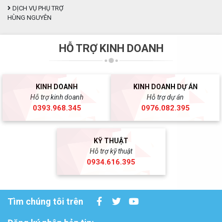
DỊCH VỤ PHỤ TRỢ
HÙNG NGUYÊN
HỖ TRỢ KINH DOANH
KINH DOANH
KINH DOANH DỰ ÁN
Hỗ trợ kinh doanh
Hỗ trợ dự án
0393.968.345
0976.082.395
KỸ THUẬT
Hỗ trợ kỹ thuật
0934.616.395
Tìm chúng tôi trên