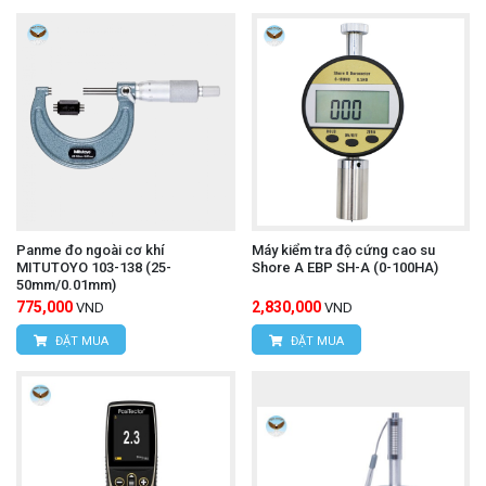
Panme đo ngoài cơ khí
Máy kiểm tra độ cứng cao su
MITUTOYO 103-138 (25-
Shore A EBP SH-A (0-100HA)
50mm/0.01mm)
775,000
2,830,000
VND
VND
ĐẶT MUA
ĐẶT MUA