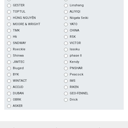
GESTER
Linshang
TOPTUL
ALIYIQI
HÙNG NGUYÊN
Niigata Seiki
MOORE & WRIGHT
YATO
TMK
CHINA
Hti
RSK
SNDWAY
VICTOR
Roeckle
Issoku
Shinwa
phase II
JIMTEC
Kendy
Biuged
PNSHAR
BYK
Peacock
WINTACT
IMS
ACCUD
RIKEN
DUBAN
GEO-FENNEL
OBRK
Drick
ASKER