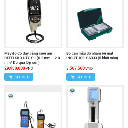
Máy đo độ dày bằng siêu âm
Bộ căn mẫu độ nhám bề mặt
DEFELSKO UTG P1 (0.2 mm -12.0
INSIZE ISR-CS333 (5 khối mẫu)
mm/ Đo qua lớp sơn)
29,950,000
3,507,500
VND
VND
ĐẶT MUA
ĐẶT MUA