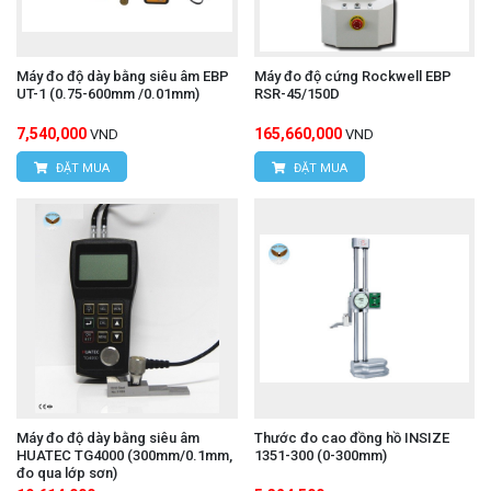
Máy đo độ dày bằng siêu âm EBP
Máy đo độ cứng Rockwell EBP
UT-1 (0.75-600mm /0.01mm)
RSR-45/150D
7,540,000
165,660,000
VND
VND
ĐẶT MUA
ĐẶT MUA
Máy đo độ dày bằng siêu âm
Thước đo cao đồng hồ INSIZE
HUATEC TG4000 (300mm/0.1mm,
1351-300 (0-300mm)
đo qua lớp sơn)