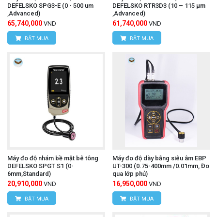
DEFELSKO SPG3-E (0 - 500 um
DEFELSKO RTR3D3 (10 – 115 μm
,Advanced)
,Advanced)
65,740,000
61,740,000
VND
VND
ĐẶT MUA
ĐẶT MUA
Máy đo độ nhám bề mặt bê tông
Máy đo độ dày bằng siêu âm EBP
DEFELSKO SPGT S1 (0-
UT-300 (0.75-400mm /0.01mm, Đo
6mm,Standard)
qua lớp phủ)
20,910,000
16,950,000
VND
VND
ĐẶT MUA
ĐẶT MUA