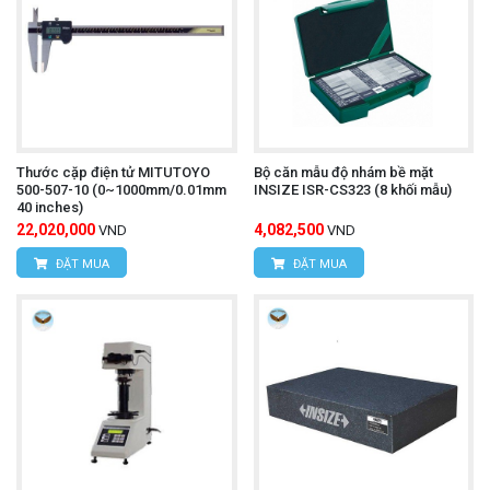
Thước cặp điện tử MITUTOYO
Bộ căn mẫu độ nhám bề mặt
500-507-10 (0~1000mm/0.01mm
INSIZE ISR-CS323 (8 khối mẫu)
40 inches)
22,020,000
4,082,500
VND
VND
ĐẶT MUA
ĐẶT MUA