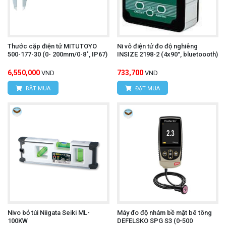
Thước cặp điện tử MITUTOYO
Ni vô điện tử đo độ nghiêng
500-177-30 (0- 200mm/0-8", IP67)
INSIZE 2198-2 (4x90°, bluetoooth)
6,550,000
733,700
VND
VND
ĐẶT MUA
ĐẶT MUA
Nivo bỏ túi Niigata Seiki ML-
Máy đo độ nhám bề mặt bê tông
100KW
DEFELSKO SPG S3 (0-500