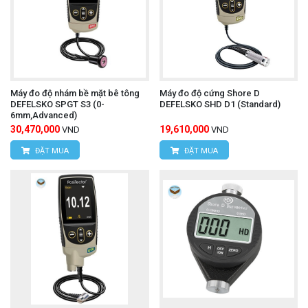
Máy đo độ nhám bề mặt bê tông
Máy đo độ cứng Shore D
DEFELSKO SPGT S3 (0-
DEFELSKO SHD D1 (Standard)
6mm,Advanced)
30,470,000
19,610,000
VND
VND
ĐẶT MUA
ĐẶT MUA