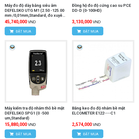
Máy đo độ dày bằng siêu âm
Đồng hộ đo độ cứng cao su PCE
DEFELSKO UTG M1 (2.50 -125.00
DD-D (0-100HD)
mm /0,01mm,Standard, đo xuyên
qua lớp sơn)
45,740,000
3,130,000
VND
VND
ĐẶT MUA
ĐẶT MUA
Máy kiểm tra độ nhám thô bề mặt
Băng keo đo độ nhám bề mặt
DEFELSKO SPG1 (0 -500
ELCOMETER E122----C1
um,Standard)
15,880,000
2,574,000
VND
VND
ĐẶT MUA
ĐẶT MUA