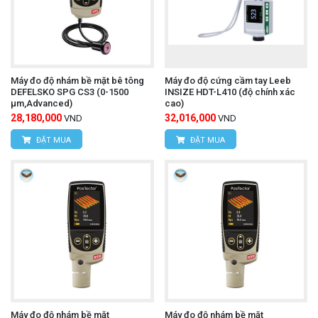
Máy đo độ nhám bề mặt bê tông
Máy đo độ cứng cầm tay Leeb
DEFELSKO SPG CS3 (0-1500
INSIZE HDT-L410 (độ chính xác
μm,Advanced)
cao)
28,180,000
32,016,000
VND
VND
ĐẶT MUA
ĐẶT MUA
Máy đo độ nhám bề mặt
Máy đo độ nhám bề mặt