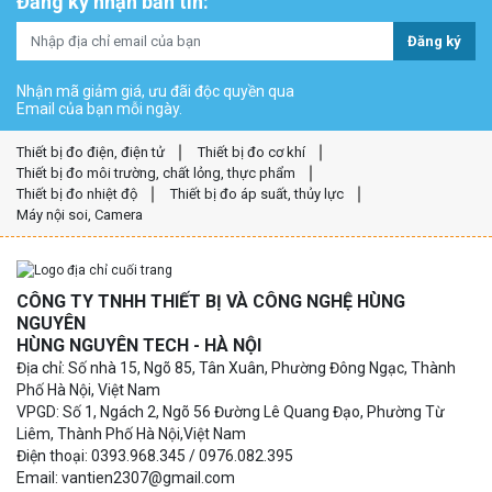
Đăng ký nhận bản tin:
Đăng ký
Nhận mã giảm giá, ưu đãi độc quyền qua
Email của bạn mỗi ngày.
Thiết bị đo điện, điện tử
Thiết bị đo cơ khí
Thiết bị đo môi trường, chất lỏng, thực phẩm
Thiết bị đo nhiệt độ
Thiết bị đo áp suất, thủy lực
Máy nội soi, Camera
CÔNG TY TNHH THIẾT BỊ VÀ CÔNG NGHỆ HÙNG
NGUYÊN
HÙNG NGUYÊN TECH - HÀ NỘI
Địa chỉ: Số nhà 15, Ngõ 85, Tân Xuân, Phường Đông Ngạc, Thành
Phố Hà Nội, Việt Nam
VPGD: Số 1, Ngách 2, Ngõ 56 Đường Lê Quang Đạo, Phường Từ
Liêm, Thành Phố Hà Nội,Việt Nam
Điện thoại: 0393.968.345 / 0976.082.395
Email: vantien2307@gmail.com