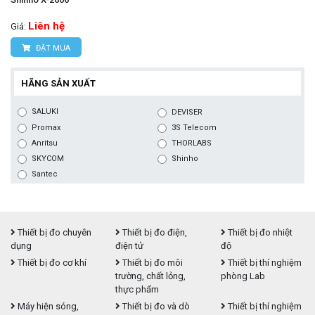
Liên hệ
Giá:
ĐẶT MUA
HÃNG SẢN XUẤT
SALUKI
DEVISER
Promax
3S Telecom
Anritsu
THORLABS
SKYCOM
Shinho
Santec
Thiết bị đo chuyên
Thiết bị đo điện,
Thiết bị đo nhiệt
dụng
điện tử
độ
Thiết bị đo cơ khí
Thiết bị đo môi
Thiết bị thí nghiệm
trường, chất lỏng,
phòng Lab
thực phẩm
Máy hiện sóng,
Thiết bị đo và dò
Thiết bị thí nghiệm