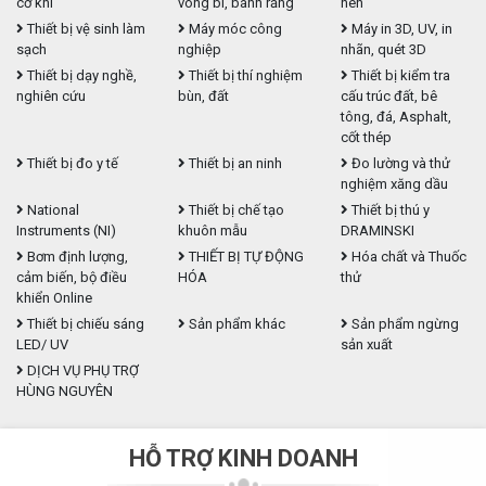
cơ khí
vòng bi, bánh răng
nén
Thiết bị vệ sinh làm
Máy móc công
Máy in 3D, UV, in
sạch
nghiệp
nhãn, quét 3D
Thiết bị dạy nghề,
Thiết bị thí nghiệm
Thiết bị kiểm tra
nghiên cứu
bùn, đất
cấu trúc đất, bê
tông, đá, Asphalt,
cốt thép
Thiết bị đo y tế
Thiết bị an ninh
Đo lường và thử
nghiệm xăng dầu
National
Thiết bị chế tạo
Thiết bị thú y
Instruments (NI)
khuôn mẫu
DRAMINSKI
Bơm định lượng,
THIẾT BỊ TỰ ĐỘNG
Hóa chất và Thuốc
cảm biến, bộ điều
HÓA
thử
khiển Online
Thiết bị chiếu sáng
Sản phẩm khác
Sản phẩm ngừng
LED/ UV
sản xuất
DỊCH VỤ PHỤ TRỢ
HÙNG NGUYÊN
HỖ TRỢ KINH DOANH