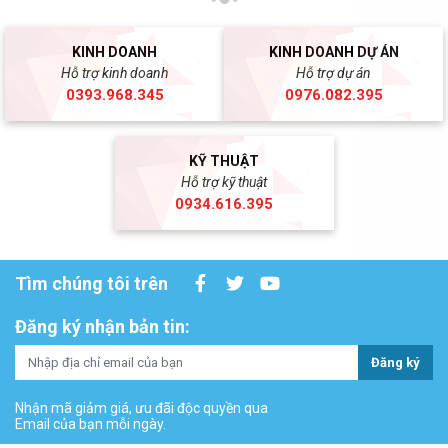
KINH DOANH
KINH DOANH DỰ ÁN
Hỗ trợ kinh doanh
Hỗ trợ dự án
0393.968.345
0976.082.395
KỸ THUẬT
Hỗ trợ kỹ thuật
0934.616.395
Tìm chúng tôi trên
Đăng ký nhận bản tin:
Đăng ký
Nhận mã giảm giá, ưu đãi độc quyền qua
Email của bạn mỗi ngày.