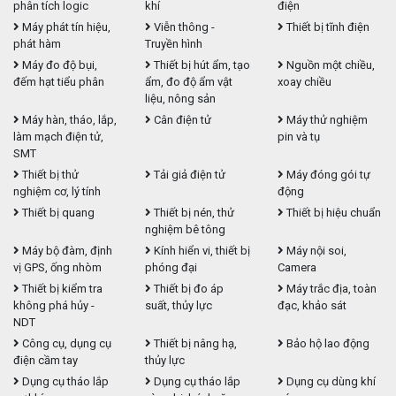
phân tích logic
khí
điện
Máy phát tín hiệu,
Viễn thông -
Thiết bị tĩnh điện
phát hàm
Truyền hình
Máy đo độ bụi,
Thiết bị hút ẩm, tạo
Nguồn một chiều,
đếm hạt tiểu phân
ẩm, đo độ ẩm vật
xoay chiều
liệu, nông sản
Máy hàn, tháo, lắp,
Cân điện tử
Máy thử nghiệm
làm mạch điện tử,
pin và tụ
SMT
Thiết bị thử
Tải giả điện tử
Máy đóng gói tự
nghiệm cơ, lý tính
động
Thiết bị quang
Thiết bị nén, thử
Thiết bị hiệu chuẩn
nghiệm bê tông
Máy bộ đàm, định
Kính hiển vi, thiết bị
Máy nội soi,
vị GPS, ống nhòm
phóng đại
Camera
Thiết bị kiểm tra
Thiết bị đo áp
Máy trắc địa, toàn
không phá hủy -
suất, thủy lực
đạc, khảo sát
NDT
Công cụ, dụng cụ
Thiết bị nâng hạ,
Bảo hộ lao động
điện cầm tay
thủy lực
Dụng cụ tháo lắp
Dụng cụ tháo lắp
Dụng cụ dùng khí