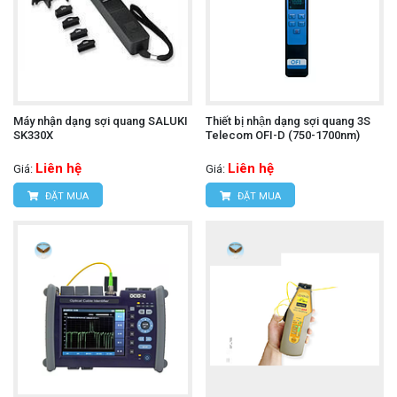
Máy nhận dạng sợi quang SALUKI
Thiết bị nhận dạng sợi quang 3S
SK330X
Telecom OFI-D (750-1700nm)
Liên hệ
Liên hệ
Giá:
Giá:
ĐẶT MUA
ĐẶT MUA