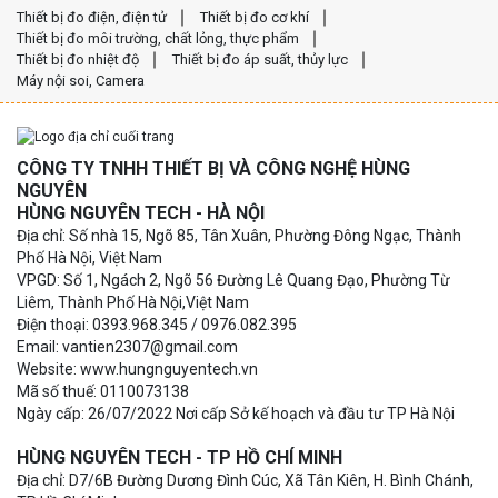
Thiết bị đo điện, điện tử
Thiết bị đo cơ khí
Thiết bị đo môi trường, chất lỏng, thực phẩm
Thiết bị đo nhiệt độ
Thiết bị đo áp suất, thủy lực
Máy nội soi, Camera
CÔNG TY TNHH THIẾT BỊ VÀ CÔNG NGHỆ HÙNG
NGUYÊN
HÙNG NGUYÊN TECH - HÀ NỘI
Địa chỉ: Số nhà 15, Ngõ 85, Tân Xuân, Phường Đông Ngạc, Thành
Phố Hà Nội, Việt Nam
VPGD: Số 1, Ngách 2, Ngõ 56 Đường Lê Quang Đạo, Phường Từ
Liêm, Thành Phố Hà Nội,Việt Nam
Điện thoại: 0393.968.345 / 0976.082.395
Email: vantien2307@gmail.com
Website: www.hungnguyentech.vn
Mã số thuế: 0110073138
Ngày cấp: 26/07/2022 Nơi cấp Sở kế hoạch và đầu tư TP Hà Nội
HÙNG NGUYÊN TECH - TP HỒ CHÍ MINH
Địa chỉ: D7/6B Đường Dương Đình Cúc, Xã Tân Kiên, H. Bình Chánh,