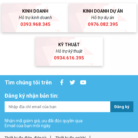
KINH DOANH
KINH DOANH DỰ ÁN
Hỗ trợ kinh doanh
Hỗ trợ dự án
0393.968.345
0976.082.395
KỸ THUẬT
Hỗ trợ kỹ thuật
0934.616.395
Tìm chúng tôi trên
Đăng ký nhận bản tin:
Đăng ký
Nhận mã giảm giá, ưu đãi độc quyền qua
Email của bạn mỗi ngày.
Thiết bị đo điện, điện tử
Thiết bị đo cơ khí