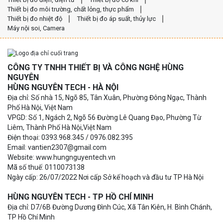
Thiết bị đo môi trường, chất lỏng, thực phẩm
Thiết bị đo nhiệt độ
Thiết bị đo áp suất, thủy lực
Máy nội soi, Camera
CÔNG TY TNHH THIẾT BỊ VÀ CÔNG NGHỆ HÙNG
NGUYÊN
HÙNG NGUYÊN TECH - HÀ NỘI
Địa chỉ: Số nhà 15, Ngõ 85, Tân Xuân, Phường Đông Ngạc, Thành
Phố Hà Nội, Việt Nam
VPGD: Số 1, Ngách 2, Ngõ 56 Đường Lê Quang Đạo, Phường Từ
Liêm, Thành Phố Hà Nội,Việt Nam
Điện thoại: 0393.968.345 / 0976.082.395
Email: vantien2307@gmail.com
Website: www.hungnguyentech.vn
Mã số thuế: 0110073138
Ngày cấp: 26/07/2022 Nơi cấp Sở kế hoạch và đầu tư TP Hà Nội
HÙNG NGUYÊN TECH - TP HỒ CHÍ MINH
Địa chỉ: D7/6B Đường Dương Đình Cúc, Xã Tân Kiên, H. Bình Chánh,
TP Hồ Chí Minh