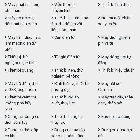
Máy phát tín hiệu,
Viễn thông -
Thiết bị tĩnh điện
phát hàm
Truyền hình
Máy đo độ bụi,
Thiết bị hút ẩm, tạo
Nguồn một chiều,
đếm hạt tiểu phân
ẩm, đo độ ẩm vật
xoay chiều
liệu, nông sản
Máy hàn, tháo, lắp,
Cân điện tử
Máy thử nghiệm
làm mạch điện tử,
pin và tụ
SMT
Thiết bị thử
Tải giả điện tử
Máy đóng gói tự
nghiệm cơ, lý tính
động
Thiết bị quang
Thiết bị nén, thử
Thiết bị hiệu chuẩn
nghiệm bê tông
Máy bộ đàm, định
Kính hiển vi, thiết bị
Máy nội soi,
vị GPS, ống nhòm
phóng đại
Camera
Thiết bị kiểm tra
Thiết bị đo áp
Máy trắc địa, toàn
không phá hủy -
suất, thủy lực
đạc, khảo sát
NDT
Công cụ, dụng cụ
Thiết bị nâng hạ,
Bảo hộ lao động
điện cầm tay
thủy lực
Dụng cụ tháo lắp
Dụng cụ tháo lắp
Dụng cụ dùng khí
cơ khí
vòng bi, bánh răng
nén