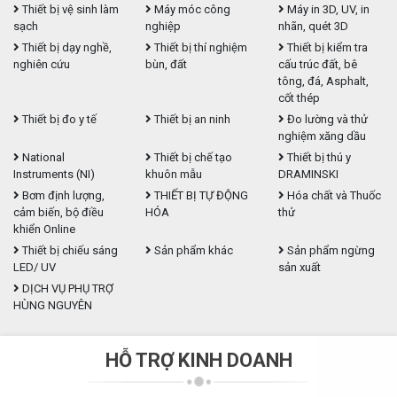
Thiết bị vệ sinh làm
Máy móc công
Máy in 3D, UV, in
sạch
nghiệp
nhãn, quét 3D
Thiết bị dạy nghề,
Thiết bị thí nghiệm
Thiết bị kiểm tra
nghiên cứu
bùn, đất
cấu trúc đất, bê
tông, đá, Asphalt,
cốt thép
Thiết bị đo y tế
Thiết bị an ninh
Đo lường và thử
nghiệm xăng dầu
National
Thiết bị chế tạo
Thiết bị thú y
Instruments (NI)
khuôn mẫu
DRAMINSKI
Bơm định lượng,
THIẾT BỊ TỰ ĐỘNG
Hóa chất và Thuốc
cảm biến, bộ điều
HÓA
thử
khiển Online
Thiết bị chiếu sáng
Sản phẩm khác
Sản phẩm ngừng
LED/ UV
sản xuất
DỊCH VỤ PHỤ TRỢ
HÙNG NGUYÊN
HỖ TRỢ KINH DOANH