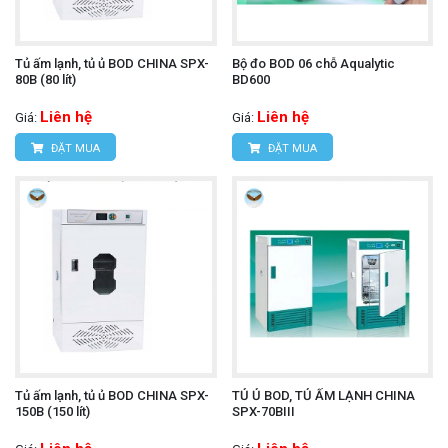
Tủ ấm lạnh, tủ ủ BOD CHINA SPX-
Bộ đo BOD 06 chỗ Aqualytic
80B (80 lít)
BD600
Liên hệ
Liên hệ
Giá:
Giá:
ĐẶT MUA
ĐẶT MUA
Tủ ấm lạnh, tủ ủ BOD CHINA SPX-
TỦ Ủ BOD, TỦ ẤM LẠNH CHINA
150B (150 lít)
SPX-70BIII