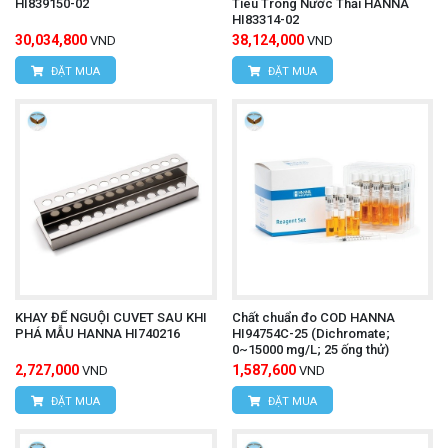
HI839150-02
Tiêu Trong Nước Thải HANNA
HI83314-02
30,034,800
38,124,000
VND
VND
ĐẶT MUA
ĐẶT MUA
KHAY ĐỂ NGUỘI CUVET SAU KHI
Chất chuẩn đo COD HANNA
PHÁ MẪU HANNA HI740216
HI94754C-25 (Dichromate;
0~15000 mg/L; 25 ống thử)
2,727,000
1,587,600
VND
VND
ĐẶT MUA
ĐẶT MUA