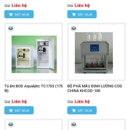
Liên hệ
Liên hệ
Giá:
Giá:
ĐẶT MUA
ĐẶT MUA
Tủ ấm BOD Aqualytic TC175S (175
BỘ PHÁ MẪU ĐỊNH LƯỢNG COD
lít)
CHINA KHCOD-100
Liên hệ
Liên hệ
Giá:
Giá:
ĐẶT MUA
ĐẶT MUA