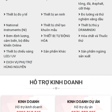
tông, đá, Asphalt,
cốt thép
Thiết bị đo y tế
Thiết bị an ninh
Đo lường và thử
nghiệm xăng dầu
National
Thiết bị chế tạo
Thiết bị thú y
Instruments (NI)
khuôn mẫu
DRAMINSKI
Bơm định lượng,
THIẾT BỊ TỰ ĐỘNG
Hóa chất và Thuốc
cảm biến, bộ điều
HÓA
thử
khiển Online
Thiết bị chiếu sáng
Sản phẩm khác
Sản phẩm ngừng
LED/ UV
sản xuất
DỊCH VỤ PHỤ TRỢ
HÙNG NGUYÊN
HỖ TRỢ KINH DOANH
KINH DOANH
KINH DOANH DỰ ÁN
Hỗ trợ kinh doanh
Hỗ trợ dự án