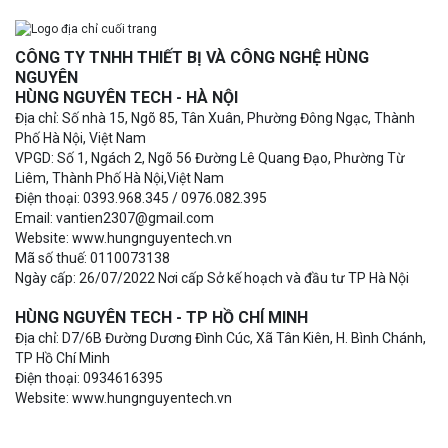
CÔNG TY TNHH THIẾT BỊ VÀ CÔNG NGHỆ HÙNG
NGUYÊN
HÙNG NGUYÊN TECH - HÀ NỘI
Địa chỉ: Số nhà 15, Ngõ 85, Tân Xuân, Phường Đông Ngạc, Thành
Phố Hà Nội, Việt Nam
VPGD: Số 1, Ngách 2, Ngõ 56 Đường Lê Quang Đạo, Phường Từ
Liêm, Thành Phố Hà Nội,Việt Nam
Điện thoại: 0393.968.345 / 0976.082.395
Email: vantien2307@gmail.com
Website: www.hungnguyentech.vn
Mã số thuế: 0110073138
Ngày cấp: 26/07/2022 Nơi cấp Sở kế hoạch và đầu tư TP Hà Nội
HÙNG NGUYÊN TECH - TP HỒ CHÍ MINH
Địa chỉ: D7/6B Đường Dương Đình Cúc, Xã Tân Kiên, H. Bình Chánh,
TP Hồ Chí Minh
Điện thoại: 0934616395
Website: www.hungnguyentech.vn