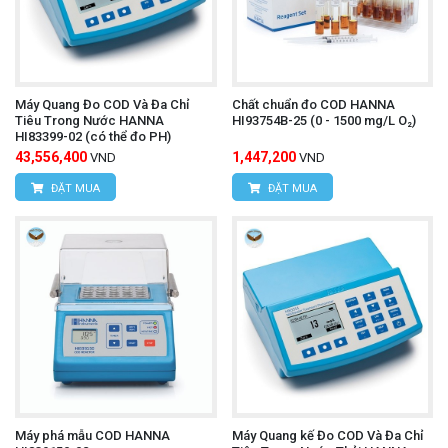
Máy Quang Đo COD Và Đa Chỉ
Chất chuẩn đo COD HANNA
Tiêu Trong Nước HANNA
HI93754B-25 (0 - 1500 mg/L O₂)
HI83399-02 (có thể đo PH)
43,556,400
1,447,200
VND
VND
ĐẶT MUA
ĐẶT MUA
Máy phá mẫu COD HANNA
Máy Quang kế Đo COD Và Đa Chỉ