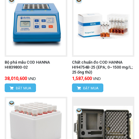
Bộ phá mẫu COD HANNA
Chất chuẩn đo COD HANNA
HI839800-02
HI94754B-25 (EPA; 0~1500 mg/L;
25 ống thử)
38,010,600
1,587,600
VND
VND
ĐẶT MUA
ĐẶT MUA