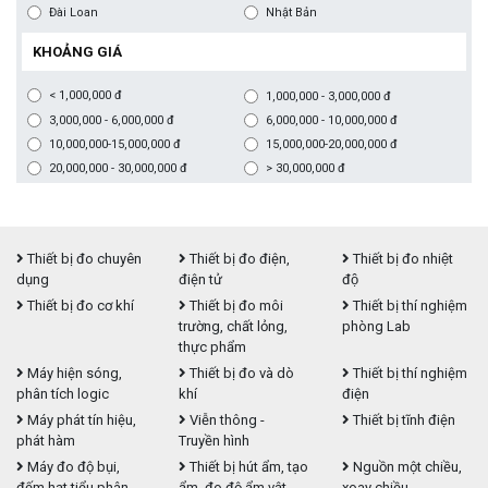
Đài Loan
Nhật Bản
KHOẢNG GIÁ
< 1,000,000 đ
1,000,000 - 3,000,000 đ
3,000,000 - 6,000,000 đ
6,000,000 - 10,000,000 đ
10,000,000-15,000,000 đ
15,000,000-20,000,000 đ
20,000,000 - 30,000,000 đ
> 30,000,000 đ
Thiết bị đo chuyên
Thiết bị đo điện,
Thiết bị đo nhiệt
dụng
điện tử
độ
Thiết bị đo cơ khí
Thiết bị đo môi
Thiết bị thí nghiệm
trường, chất lỏng,
phòng Lab
thực phẩm
Máy hiện sóng,
Thiết bị đo và dò
Thiết bị thí nghiệm
phân tích logic
khí
điện
Máy phát tín hiệu,
Viễn thông -
Thiết bị tĩnh điện
phát hàm
Truyền hình
Máy đo độ bụi,
Thiết bị hút ẩm, tạo
Nguồn một chiều,
đếm hạt tiểu phân
ẩm, đo độ ẩm vật
xoay chiều