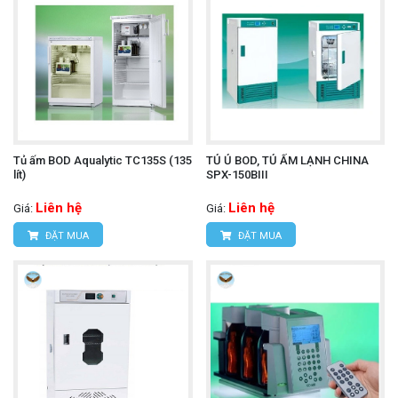
Tủ ấm BOD Aqualytic TC135S (135
TỦ Ủ BOD, TỦ ẤM LẠNH CHINA
lít)
SPX-150BIII
Liên hệ
Liên hệ
Giá:
Giá:
ĐẶT MUA
ĐẶT MUA