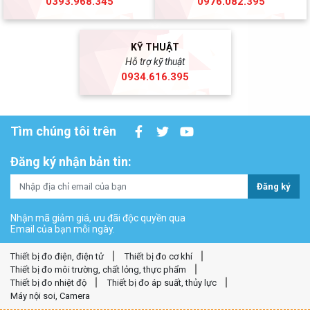
0393.968.345
0976.082.395
KỸ THUẬT
Hỗ trợ kỹ thuật
0934.616.395
Tìm chúng tôi trên
Đăng ký nhận bản tin:
Đăng ký
Nhận mã giảm giá, ưu đãi độc quyền qua
Email của bạn mỗi ngày.
Thiết bị đo điện, điện tử
Thiết bị đo cơ khí
Thiết bị đo môi trường, chất lỏng, thực phẩm
Thiết bị đo nhiệt độ
Thiết bị đo áp suất, thủy lực
Máy nội soi, Camera