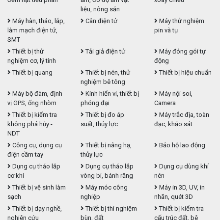
liệu, nông sản
Máy hàn, tháo, lắp,
Cân điện tử
Máy thử nghiệm
làm mạch điện tử,
pin và tụ
SMT
Thiết bị thử
Tải giả điện tử
Máy đóng gói tự
nghiệm cơ, lý tính
động
Thiết bị quang
Thiết bị nén, thử
Thiết bị hiệu chuẩn
nghiệm bê tông
Máy bộ đàm, định
Kính hiển vi, thiết bị
Máy nội soi,
vị GPS, ống nhòm
phóng đại
Camera
Thiết bị kiểm tra
Thiết bị đo áp
Máy trắc địa, toàn
không phá hủy -
suất, thủy lực
đạc, khảo sát
NDT
Công cụ, dụng cụ
Thiết bị nâng hạ,
Bảo hộ lao động
điện cầm tay
thủy lực
Dụng cụ tháo lắp
Dụng cụ tháo lắp
Dụng cụ dùng khí
cơ khí
vòng bi, bánh răng
nén
Thiết bị vệ sinh làm
Máy móc công
Máy in 3D, UV, in
sạch
nghiệp
nhãn, quét 3D
Thiết bị dạy nghề,
Thiết bị thí nghiệm
Thiết bị kiểm tra
nghiên cứu
bùn, đất
cấu trúc đất, bê