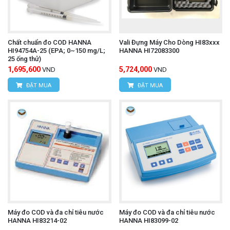
Chất chuẩn đo COD HANNA
Vali Đựng Máy Cho Dòng HI83xxx
HI94754A-25 (EPA; 0~150 mg/L;
HANNA HI72083300
25 ống thử)
1,695,600
5,724,000
VND
VND
ĐẶT MUA
ĐẶT MUA
Máy đo COD và đa chỉ tiêu nước
Máy đo COD và đa chỉ tiêu nước
HANNA HI83214-02
HANNA HI83099-02