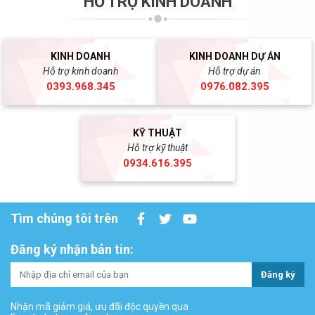
HỖ TRỢ KINH DOANH
KINH DOANH
KINH DOANH DỰ ÁN
Hỗ trợ kinh doanh
Hỗ trợ dự án
0393.968.345
0976.082.395
KỸ THUẬT
Hỗ trợ kỹ thuật
0934.616.395
Tìm chúng tôi trên
Đăng ký nhận bản tin:
Đăng ký
Nhận mã giảm giá, ưu đãi độc quyền qua