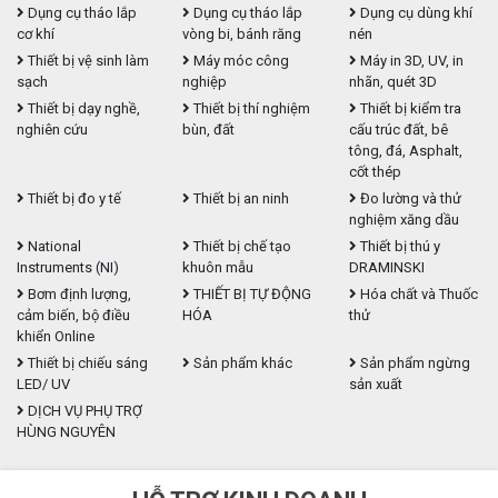
Dụng cụ tháo lắp
Dụng cụ tháo lắp
Dụng cụ dùng khí
cơ khí
vòng bi, bánh răng
nén
Thiết bị vệ sinh làm
Máy móc công
Máy in 3D, UV, in
sạch
nghiệp
nhãn, quét 3D
Thiết bị dạy nghề,
Thiết bị thí nghiệm
Thiết bị kiểm tra
nghiên cứu
bùn, đất
cấu trúc đất, bê
tông, đá, Asphalt,
cốt thép
Thiết bị đo y tế
Thiết bị an ninh
Đo lường và thử
nghiệm xăng dầu
National
Thiết bị chế tạo
Thiết bị thú y
Instruments (NI)
khuôn mẫu
DRAMINSKI
Bơm định lượng,
THIẾT BỊ TỰ ĐỘNG
Hóa chất và Thuốc
cảm biến, bộ điều
HÓA
thử
khiển Online
Thiết bị chiếu sáng
Sản phẩm khác
Sản phẩm ngừng
LED/ UV
sản xuất
DỊCH VỤ PHỤ TRỢ
HÙNG NGUYÊN