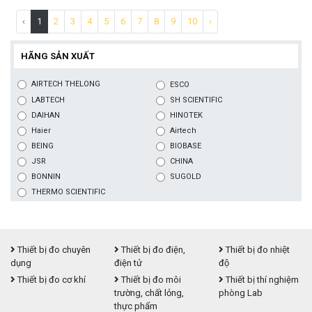
‹
1
2
3
4
5
6
7
8
9
10
›
HÃNG SẢN XUẤT
AIRTECH THELONG
ESCO
LABTECH
SH SCIENTIFIC
DAIHAN
HINOTEK
Haier
Airtech
BEING
BIOBASE
JSR
CHINA
BONNIN
SUGOLD
THERMO SCIENTIFIC
Thiết bị đo chuyên
Thiết bị đo điện,
Thiết bị đo nhiệt
dụng
điện tử
độ
Thiết bị đo cơ khí
Thiết bị đo môi
Thiết bị thí nghiệm
trường, chất lỏng,
phòng Lab
thực phẩm