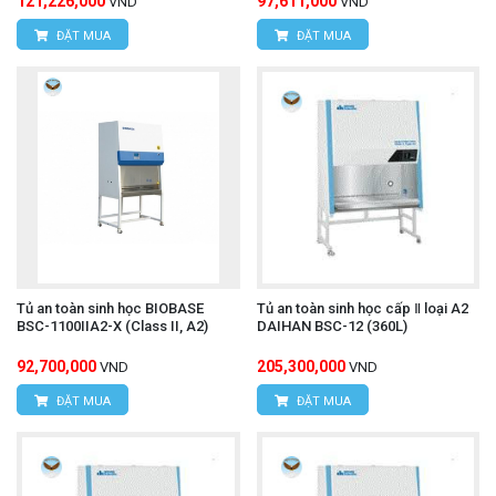
121,226,000
97,611,000
VND
VND
ĐẶT MUA
ĐẶT MUA
Tủ an toàn sinh học BIOBASE
Tủ an toàn sinh học cấp Ⅱ loại A2
BSC-1100IIA2-X (Class II, A2)
DAIHAN BSC-12 (360L)
92,700,000
205,300,000
VND
VND
ĐẶT MUA
ĐẶT MUA