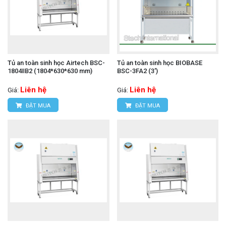
Tủ an toàn sinh học Airtech BSC-
Tủ an toàn sinh học BIOBASE
1804ⅡB2 (1804*630*630 mm)
BSC-3FA2 (3')
Liên hệ
Liên hệ
Giá:
Giá:
ĐẶT MUA
ĐẶT MUA