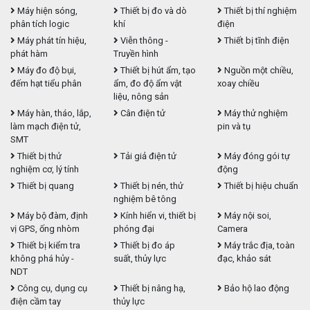
Máy hiện sóng,
Thiết bị đo và dò
Thiết bị thí nghiệm
phân tích logic
khí
điện
Máy phát tín hiệu,
Viễn thông -
Thiết bị tĩnh điện
phát hàm
Truyền hình
Máy đo độ bụi,
Thiết bị hút ẩm, tạo
Nguồn một chiều,
đếm hạt tiểu phân
ẩm, đo độ ẩm vật
xoay chiều
liệu, nông sản
Máy hàn, tháo, lắp,
Cân điện tử
Máy thử nghiệm
làm mạch điện tử,
pin và tụ
SMT
Thiết bị thử
Tải giả điện tử
Máy đóng gói tự
nghiệm cơ, lý tính
động
Thiết bị quang
Thiết bị nén, thử
Thiết bị hiệu chuẩn
nghiệm bê tông
Máy bộ đàm, định
Kính hiển vi, thiết bị
Máy nội soi,
vị GPS, ống nhòm
phóng đại
Camera
Thiết bị kiểm tra
Thiết bị đo áp
Máy trắc địa, toàn
không phá hủy -
suất, thủy lực
đạc, khảo sát
NDT
Công cụ, dụng cụ
Thiết bị nâng hạ,
Bảo hộ lao động
điện cầm tay
thủy lực