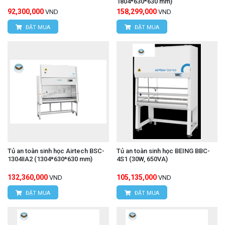
1804*630*630 mm)
92,300,000
158,299,000
VND
VND
ĐẶT MUA
ĐẶT MUA
Tủ an toàn sinh học Airtech BSC-
Tủ an toàn sinh học BEING BBC-
1304ⅡA2 (1304*630*630 mm)
4S1 (30W, 650VA)
132,360,000
105,135,000
VND
VND
ĐẶT MUA
ĐẶT MUA