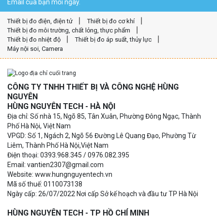
Email của bạn mỗi ngày.
Thiết bị đo điện, điện tử
Thiết bị đo cơ khí
Thiết bị đo môi trường, chất lỏng, thực phẩm
Thiết bị đo nhiệt độ
Thiết bị đo áp suất, thủy lực
Máy nội soi, Camera
CÔNG TY TNHH THIẾT BỊ VÀ CÔNG NGHỆ HÙNG
NGUYÊN
HÙNG NGUYÊN TECH - HÀ NỘI
Địa chỉ: Số nhà 15, Ngõ 85, Tân Xuân, Phường Đông Ngạc, Thành
Phố Hà Nội, Việt Nam
VPGD: Số 1, Ngách 2, Ngõ 56 Đường Lê Quang Đạo, Phường Từ
Liêm, Thành Phố Hà Nội,Việt Nam
Điện thoại: 0393.968.345 / 0976.082.395
Email: vantien2307@gmail.com
Website: www.hungnguyentech.vn
Mã số thuế: 0110073138
Ngày cấp: 26/07/2022 Nơi cấp Sở kế hoạch và đầu tư TP Hà Nội
HÙNG NGUYÊN TECH - TP HỒ CHÍ MINH