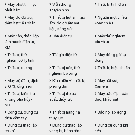
Máy phát tín hiệu,
Viễn thông -
Thiết bị tĩnh điện
phát hàm
Truyền hình
Máy đo độ bụi,
Thiết bị hút ẩm, tạo
Nguồn một chiều,
đếm hạt tiểu phân
ẩm, đo độ ẩm vật
xoay chiều
liệu, nông sản
Máy hàn, tháo, lắp,
Cân điện tử
Máy thử nghiệm
làm mạch điện tử,
pin và tụ
SMT
Thiết bị thử
Tải giả điện tử
Máy đóng gói tự
nghiệm cơ, lý tính
động
Thiết bị quang
Thiết bị nén, thử
Thiết bị hiệu chuẩn
nghiệm bê tông
Máy bộ đàm, định
Kính hiển vi, thiết bị
Máy nội soi,
vị GPS, ống nhòm
phóng đại
Camera
Thiết bị kiểm tra
Thiết bị đo áp
Máy trắc địa, toàn
không phá hủy -
suất, thủy lực
đạc, khảo sát
NDT
Công cụ, dụng cụ
Thiết bị nâng hạ,
Bảo hộ lao động
điện cầm tay
thủy lực
Dụng cụ tháo lắp
Dụng cụ tháo lắp
Dụng cụ dùng khí
cơ khí
vòng bi, bánh răng
nén