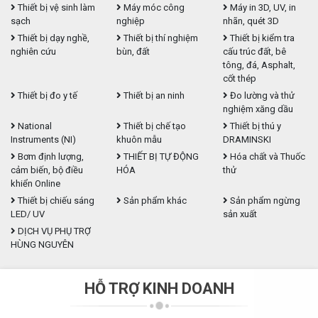
Thiết bị vệ sinh làm
Máy móc công
Máy in 3D, UV, in
sạch
nghiệp
nhãn, quét 3D
Thiết bị dạy nghề,
Thiết bị thí nghiệm
Thiết bị kiểm tra
nghiên cứu
bùn, đất
cấu trúc đất, bê
tông, đá, Asphalt,
cốt thép
Thiết bị đo y tế
Thiết bị an ninh
Đo lường và thử
nghiệm xăng dầu
National
Thiết bị chế tạo
Thiết bị thú y
Instruments (NI)
khuôn mẫu
DRAMINSKI
Bơm định lượng,
THIẾT BỊ TỰ ĐỘNG
Hóa chất và Thuốc
cảm biến, bộ điều
HÓA
thử
khiển Online
Thiết bị chiếu sáng
Sản phẩm khác
Sản phẩm ngừng
LED/ UV
sản xuất
DỊCH VỤ PHỤ TRỢ
HÙNG NGUYÊN
HỖ TRỢ KINH DOANH