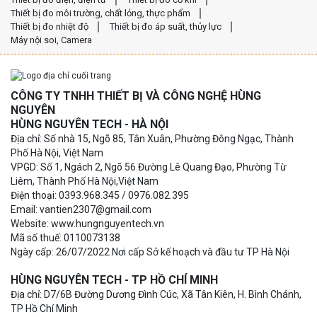
Thiết bị đo môi trường, chất lỏng, thực phẩm
Thiết bị đo nhiệt độ
Thiết bị đo áp suất, thủy lực
Máy nội soi, Camera
CÔNG TY TNHH THIẾT BỊ VÀ CÔNG NGHỆ HÙNG
NGUYÊN
HÙNG NGUYÊN TECH - HÀ NỘI
Địa chỉ: Số nhà 15, Ngõ 85, Tân Xuân, Phường Đông Ngạc, Thành
Phố Hà Nội, Việt Nam
VPGD: Số 1, Ngách 2, Ngõ 56 Đường Lê Quang Đạo, Phường Từ
Liêm, Thành Phố Hà Nội,Việt Nam
Điện thoại: 0393.968.345 / 0976.082.395
Email: vantien2307@gmail.com
Website: www.hungnguyentech.vn
Mã số thuế: 0110073138
Ngày cấp: 26/07/2022 Nơi cấp Sở kế hoạch và đầu tư TP Hà Nội
HÙNG NGUYÊN TECH - TP HỒ CHÍ MINH
Địa chỉ: D7/6B Đường Dương Đình Cúc, Xã Tân Kiên, H. Bình Chánh,
TP Hồ Chí Minh