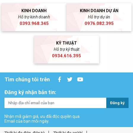
KINH DOANH
KINH DOANH DỰ ÁN
Hỗ trợ kinh doanh
Hỗ trợ dự án
0393.968.345
0976.082.395
KỸ THUẬT
Hỗ trợ kỹ thuật
0934.616.395
Tìm chúng tôi trên
Đăng ký nhận bản tin:
Đăng ký
Nhận mã giảm giá, ưu đãi độc quyền qua
Email của bạn mỗi ngày.
Thiết bị đo điện, điện tử
Thiết bị đo cơ khí