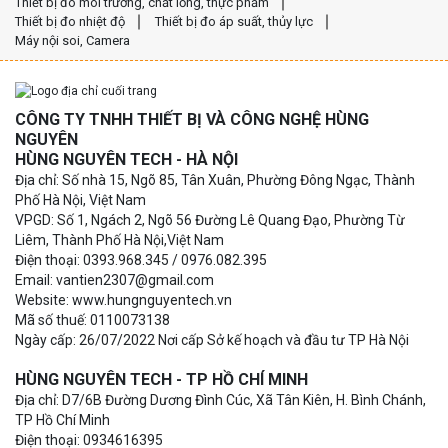
Thiết bị đo môi trường, chất lỏng, thực phẩm
Thiết bị đo nhiệt độ
Thiết bị đo áp suất, thủy lực
Máy nội soi, Camera
CÔNG TY TNHH THIẾT BỊ VÀ CÔNG NGHỆ HÙNG
NGUYÊN
HÙNG NGUYÊN TECH - HÀ NỘI
Địa chỉ: Số nhà 15, Ngõ 85, Tân Xuân, Phường Đông Ngạc, Thành
Phố Hà Nội, Việt Nam
VPGD: Số 1, Ngách 2, Ngõ 56 Đường Lê Quang Đạo, Phường Từ
Liêm, Thành Phố Hà Nội,Việt Nam
Điện thoại: 0393.968.345 / 0976.082.395
Email: vantien2307@gmail.com
Website: www.hungnguyentech.vn
Mã số thuế: 0110073138
Ngày cấp: 26/07/2022 Nơi cấp Sở kế hoạch và đầu tư TP Hà Nội
HÙNG NGUYÊN TECH - TP HỒ CHÍ MINH
Địa chỉ: D7/6B Đường Dương Đình Cúc, Xã Tân Kiên, H. Bình Chánh,
TP Hồ Chí Minh
Điện thoại: 0934616395