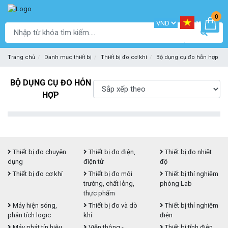
0
Trang chủ
Danh mục thiết bị
Thiết bị đo cơ khí
Bộ dụng cụ đo hỗn hợp
BỘ DỤNG CỤ ĐO HỖN
HỢP
Thiết bị đo chuyên
Thiết bị đo điện,
Thiết bị đo nhiệt
dụng
điện tử
độ
Thiết bị đo cơ khí
Thiết bị đo môi
Thiết bị thí nghiệm
trường, chất lỏng,
phòng Lab
thực phẩm
Máy hiện sóng,
Thiết bị đo và dò
Thiết bị thí nghiệm
phân tích logic
khí
điện
Máy phát tín hiệu,
Viễn thông -
Thiết bị tĩnh điện