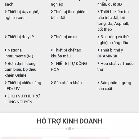
sạch
nghiệp
nhãn, quét 3D
Thiết bị dạy nghề,
Thiết bị thí nghiệm
Thiết bị kiểm tra
nghiên cứu
bùn, đất
cấu trúc đất, bê
tông, đá, Asphalt,
cốt thép
Thiết bị đo y tế
Thiết bị an ninh
Đo lường và thử
nghiệm xăng dầu
National
Thiết bị chế tạo
Thiết bị thú y
Instruments (NI)
khuôn mẫu
DRAMINSKI
Bơm định lượng,
THIẾT BỊ TỰ ĐỘNG
Hóa chất và Thuốc
cảm biến, bộ điều
HÓA
thử
khiển Online
Thiết bị chiếu sáng
Sản phẩm khác
Sản phẩm ngừng
LED/ UV
sản xuất
DỊCH VỤ PHỤ TRỢ
HÙNG NGUYÊN
HỖ TRỢ KINH DOANH