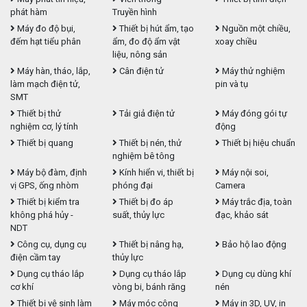
phát hàm
Truyền hình
Máy đo độ bụi,
Thiết bị hút ẩm, tạo
Nguồn một chiều,
đếm hạt tiểu phân
ẩm, đo độ ẩm vật
xoay chiều
liệu, nông sản
Máy hàn, tháo, lắp,
Cân điện tử
Máy thử nghiệm
làm mạch điện tử,
pin và tụ
SMT
Thiết bị thử
Tải giả điện tử
Máy đóng gói tự
nghiệm cơ, lý tính
động
Thiết bị quang
Thiết bị nén, thử
Thiết bị hiệu chuẩn
nghiệm bê tông
Máy bộ đàm, định
Kính hiển vi, thiết bị
Máy nội soi,
vị GPS, ống nhòm
phóng đại
Camera
Thiết bị kiểm tra
Thiết bị đo áp
Máy trắc địa, toàn
không phá hủy -
suất, thủy lực
đạc, khảo sát
NDT
Công cụ, dụng cụ
Thiết bị nâng hạ,
Bảo hộ lao động
điện cầm tay
thủy lực
Dụng cụ tháo lắp
Dụng cụ tháo lắp
Dụng cụ dùng khí
cơ khí
vòng bi, bánh răng
nén
Thiết bị vệ sinh làm
Máy móc công
Máy in 3D, UV, in