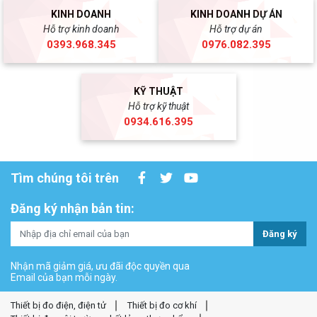
KINH DOANH
KINH DOANH DỰ ÁN
Hỗ trợ kinh doanh
Hỗ trợ dự án
0393.968.345
0976.082.395
KỸ THUẬT
Hỗ trợ kỹ thuật
0934.616.395
Tìm chúng tôi trên
Đăng ký nhận bản tin:
Đăng ký
Nhận mã giảm giá, ưu đãi độc quyền qua
Email của bạn mỗi ngày.
Thiết bị đo điện, điện tử
Thiết bị đo cơ khí