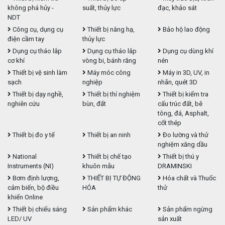
không phá hủy -
suất, thủy lực
đạc, khảo sát
NDT
Công cụ, dụng cụ
Thiết bị nâng hạ,
Bảo hộ lao động
điện cầm tay
thủy lực
Dụng cụ tháo lắp
Dụng cụ tháo lắp
Dụng cụ dùng khí
cơ khí
vòng bi, bánh răng
nén
Thiết bị vệ sinh làm
Máy móc công
Máy in 3D, UV, in
sạch
nghiệp
nhãn, quét 3D
Thiết bị dạy nghề,
Thiết bị thí nghiệm
Thiết bị kiểm tra
nghiên cứu
bùn, đất
cấu trúc đất, bê
tông, đá, Asphalt,
cốt thép
Thiết bị đo y tế
Thiết bị an ninh
Đo lường và thử
nghiệm xăng dầu
National
Thiết bị chế tạo
Thiết bị thú y
Instruments (NI)
khuôn mẫu
DRAMINSKI
Bơm định lượng,
THIẾT BỊ TỰ ĐỘNG
Hóa chất và Thuốc
cảm biến, bộ điều
HÓA
thử
khiển Online
Thiết bị chiếu sáng
Sản phẩm khác
Sản phẩm ngừng
LED/ UV
sản xuất