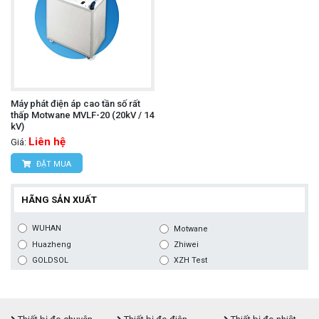
Máy phát điện áp cao tần số rất
thấp Motwane MVLF-20 (20kV / 14
kV)
Liên hệ
Giá:
ĐẶT MUA
HÃNG SẢN XUẤT
WUHAN
Motwane
Huazheng
Zhiwei
GOLDSOL
XZH Test