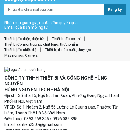
Đăng ký
Nhận mã giảm giá, ưu đãi độc quyền qua
Email của bạn mỗi ngày.
Thiết bị đo điện, điện tử
Thiết bị đo cơ khí
Thiết bị đo môi trường, chất lỏng, thực phẩm
Thiết bị đo nhiệt độ
Thiết bị đo áp suất, thủy lực
Máy nội soi, Camera
CÔNG TY TNHH THIẾT BỊ VÀ CÔNG NGHỆ HÙNG
NGUYÊN
HÙNG NGUYÊN TECH - HÀ NỘI
Địa chỉ: Số nhà 15, Ngõ 85, Tân Xuân, Phường Đông Ngạc, Thành
Phố Hà Nội, Việt Nam
VPGD: Số 1, Ngách 2, Ngõ 56 Đường Lê Quang Đạo, Phường Từ
Liêm, Thành Phố Hà Nội,Việt Nam
Điện thoại: 0393.968.345 / 0976.082.395
Email: vantien2307@gmail.com