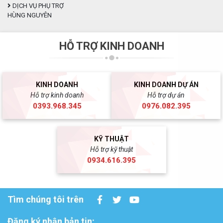
DỊCH VỤ PHỤ TRỢ
HÙNG NGUYÊN
HỖ TRỢ KINH DOANH
KINH DOANH
KINH DOANH DỰ ÁN
Hỗ trợ kinh doanh
Hỗ trợ dự án
0393.968.345
0976.082.395
KỸ THUẬT
Hỗ trợ kỹ thuật
0934.616.395
Tìm chúng tôi trên
Đăng ký nhận bản tin: