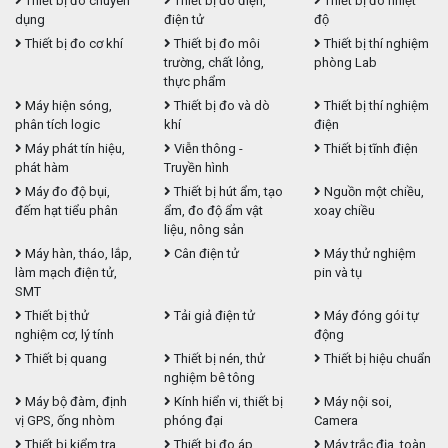
Thiết bị đo chuyên
Thiết bị đo điện,
Thiết bị đo nhiệt
dụng
điện tử
độ
Thiết bị đo cơ khí
Thiết bị đo môi
Thiết bị thí nghiệm
trường, chất lỏng,
phòng Lab
thực phẩm
Máy hiện sóng,
Thiết bị đo và dò
Thiết bị thí nghiệm
phân tích logic
khí
điện
Máy phát tín hiệu,
Viễn thông -
Thiết bị tĩnh điện
phát hàm
Truyền hình
Máy đo độ bụi,
Thiết bị hút ẩm, tạo
Nguồn một chiều,
đếm hạt tiểu phân
ẩm, đo độ ẩm vật
xoay chiều
liệu, nông sản
Máy hàn, tháo, lắp,
Cân điện tử
Máy thử nghiệm
làm mạch điện tử,
pin và tụ
SMT
Thiết bị thử
Tải giả điện tử
Máy đóng gói tự
nghiệm cơ, lý tính
động
Thiết bị quang
Thiết bị nén, thử
Thiết bị hiệu chuẩn
nghiệm bê tông
Máy bộ đàm, định
Kính hiển vi, thiết bị
Máy nội soi,
vị GPS, ống nhòm
phóng đại
Camera
Thiết bị kiểm tra
Thiết bị đo áp
Máy trắc địa, toàn