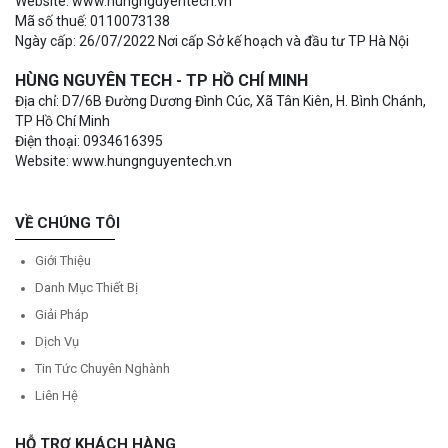
Website: www.hungnguyentech.vn
Mã số thuế: 0110073138
Ngày cấp: 26/07/2022 Nơi cấp Sở kế hoạch và đầu tư TP Hà Nội
HÙNG NGUYÊN TECH - TP HỒ CHÍ MINH
Địa chỉ: D7/6B Đường Dương Đình Cúc, Xã Tân Kiên, H. Bình Chánh,
TP Hồ Chí Minh
Điện thoại: 0934616395
Website: www.hungnguyentech.vn
VỀ CHÚNG TÔI
Giới Thiệu
Danh Mục Thiết Bị
Giải Pháp
Dịch Vụ
Tin Tức Chuyên Nghành
Liên Hệ
HỖ TRỢ KHÁCH HÀNG