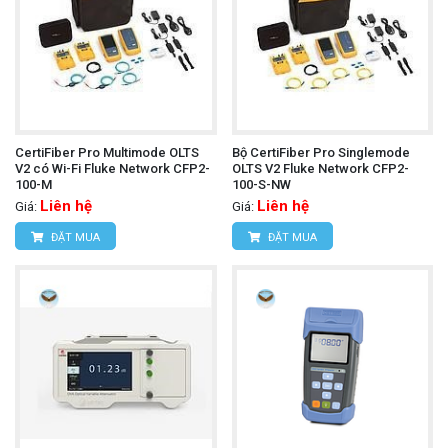
CertiFiber Pro Multimode OLTS
Bộ CertiFiber Pro Singlemode
V2 có Wi-Fi Fluke Network CFP2-
OLTS V2 Fluke Network CFP2-
100-M
100-S-NW
Liên hệ
Liên hệ
Giá:
Giá:
ĐẶT MUA
ĐẶT MUA