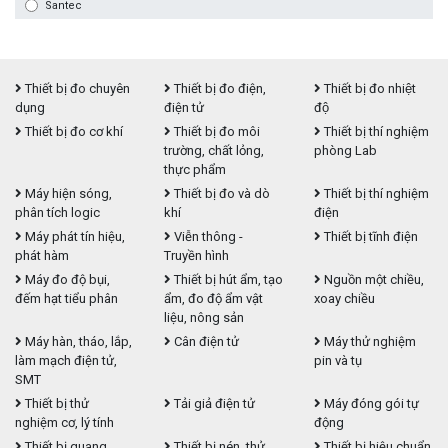
Santec
Thiết bị đo chuyên
Thiết bị đo điện,
Thiết bị đo nhiệt
dụng
điện tử
độ
Thiết bị đo cơ khí
Thiết bị đo môi
Thiết bị thí nghiệm
trường, chất lỏng,
phòng Lab
thực phẩm
Máy hiện sóng,
Thiết bị đo và dò
Thiết bị thí nghiệm
phân tích logic
khí
điện
Máy phát tín hiệu,
Viễn thông -
Thiết bị tĩnh điện
phát hàm
Truyền hình
Máy đo độ bụi,
Thiết bị hút ẩm, tạo
Nguồn một chiều,
đếm hạt tiểu phân
ẩm, đo độ ẩm vật
xoay chiều
liệu, nông sản
Máy hàn, tháo, lắp,
Cân điện tử
Máy thử nghiệm
làm mạch điện tử,
pin và tụ
SMT
Thiết bị thử
Tải giả điện tử
Máy đóng gói tự
nghiệm cơ, lý tính
động
Thiết bị quang
Thiết bị nén, thử
Thiết bị hiệu chuẩn