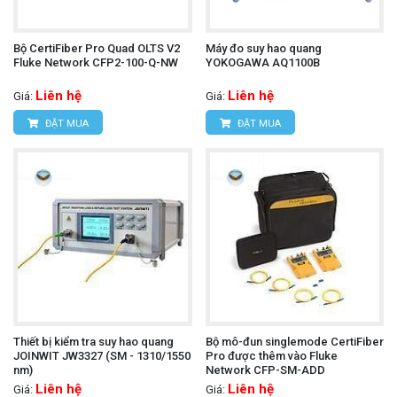
Bộ CertiFiber Pro Quad OLTS V2
Máy đo suy hao quang
Fluke Network CFP2-100-Q-NW
YOKOGAWA AQ1100B
Liên hệ
Liên hệ
Giá:
Giá:
ĐẶT MUA
ĐẶT MUA
Thiết bị kiểm tra suy hao quang
Bộ mô-đun singlemode CertiFiber
JOINWIT JW3327 (SM - 1310/1550
Pro được thêm vào Fluke
nm)
Network CFP-SM-ADD
Liên hệ
Liên hệ
Giá:
Giá: