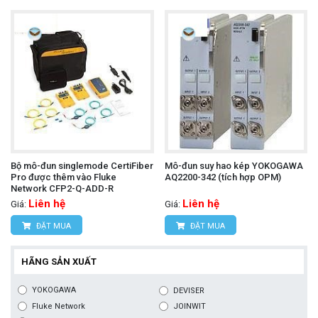
Bộ mô-đun singlemode CertiFiber
Mô-đun suy hao kép YOKOGAWA
Pro được thêm vào Fluke
AQ2200-342 (tích hợp OPM)
Network CFP2-Q-ADD-R
Liên hệ
Liên hệ
Giá:
Giá:
ĐẶT MUA
ĐẶT MUA
HÃNG SẢN XUẤT
YOKOGAWA
DEVISER
Fluke Network
JOINWIT