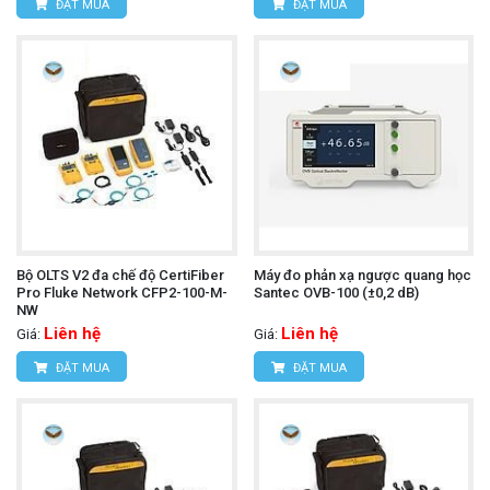
ĐẶT MUA
ĐẶT MUA
Bộ OLTS V2 đa chế độ CertiFiber
Máy đo phản xạ ngược quang học
Pro Fluke Network CFP2-100-M-
Santec OVB-100 (±0,2 dB)
NW
Liên hệ
Liên hệ
Giá:
Giá:
ĐẶT MUA
ĐẶT MUA