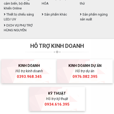
cảm biến, bộ điều
HÓA
thử
khiển Online
Thiết bị chiếu sáng
Sản phẩm khác
Sản phẩm ngừng
LED/ UV
sản xuất
DỊCH VỤ PHỤ TRỢ
HÙNG NGUYÊN
HỖ TRỢ KINH DOANH
KINH DOANH
KINH DOANH DỰ ÁN
Hỗ trợ kinh doanh
Hỗ trợ dự án
0393.968.345
0976.082.395
KỸ THUẬT
Hỗ trợ kỹ thuật
0934.616.395