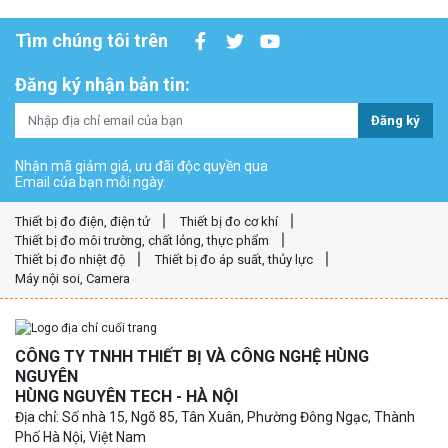
Tìm chúng tôi trên
Đăng ký nhận bản tin:
Đăng ký
Nhận mã giảm giá, ưu đãi độc quyền qua
Email của bạn mỗi ngày.
Thiết bị đo điện, điện tử
Thiết bị đo cơ khí
Thiết bị đo môi trường, chất lỏng, thực phẩm
Thiết bị đo nhiệt độ
Thiết bị đo áp suất, thủy lực
Máy nội soi, Camera
CÔNG TY TNHH THIẾT BỊ VÀ CÔNG NGHỆ HÙNG
NGUYÊN
HÙNG NGUYÊN TECH - HÀ NỘI
Địa chỉ: Số nhà 15, Ngõ 85, Tân Xuân, Phường Đông Ngạc, Thành
Phố Hà Nội, Việt Nam