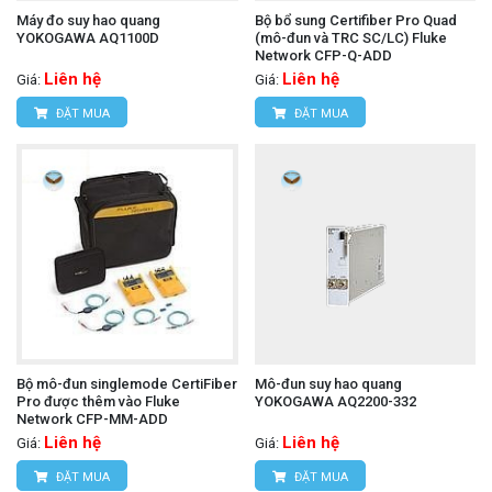
Máy đo suy hao quang
Bộ bổ sung Certifiber Pro Quad
YOKOGAWA AQ1100D
(mô-đun và TRC SC/LC) Fluke
Network CFP-Q-ADD
Liên hệ
Liên hệ
Giá:
Giá:
ĐẶT MUA
ĐẶT MUA
Bộ mô-đun singlemode CertiFiber
Mô-đun suy hao quang
Pro được thêm vào Fluke
YOKOGAWA AQ2200-332
Network CFP-MM-ADD
Liên hệ
Liên hệ
Giá:
Giá:
ĐẶT MUA
ĐẶT MUA