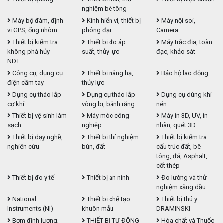
nghiệm bê tông
Máy bộ đàm, định
Kính hiển vi, thiết bị
Máy nội soi,
vị GPS, ống nhòm
phóng đại
Camera
Thiết bị kiểm tra
Thiết bị đo áp
Máy trắc địa, toàn
không phá hủy -
suất, thủy lực
đạc, khảo sát
NDT
Công cụ, dụng cụ
Thiết bị nâng hạ,
Bảo hộ lao động
điện cầm tay
thủy lực
Dụng cụ tháo lắp
Dụng cụ tháo lắp
Dụng cụ dùng khí
cơ khí
vòng bi, bánh răng
nén
Thiết bị vệ sinh làm
Máy móc công
Máy in 3D, UV, in
sạch
nghiệp
nhãn, quét 3D
Thiết bị dạy nghề,
Thiết bị thí nghiệm
Thiết bị kiểm tra
nghiên cứu
bùn, đất
cấu trúc đất, bê
tông, đá, Asphalt,
cốt thép
Thiết bị đo y tế
Thiết bị an ninh
Đo lường và thử
nghiệm xăng dầu
National
Thiết bị chế tạo
Thiết bị thú y
Instruments (NI)
khuôn mẫu
DRAMINSKI
Bơm định lượng,
THIẾT BỊ TỰ ĐỘNG
Hóa chất và Thuốc