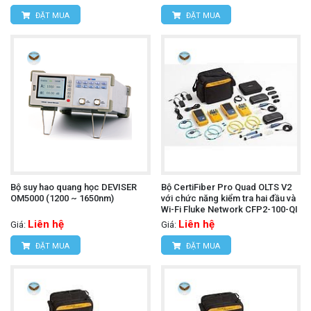
ĐẶT MUA
ĐẶT MUA
Bộ suy hao quang học DEVISER
Bộ CertiFiber Pro Quad OLTS V2
OM5000 (1200 ~ 1650nm)
với chức năng kiểm tra hai đầu và
Wi-Fi Fluke Network CFP2-100-QI
Liên hệ
Liên hệ
Giá:
Giá:
ĐẶT MUA
ĐẶT MUA