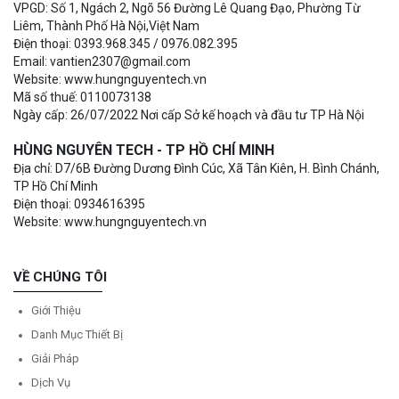
VPGD: Số 1, Ngách 2, Ngõ 56 Đường Lê Quang Đạo, Phường Từ
Liêm, Thành Phố Hà Nội,Việt Nam
Điện thoại: 0393.968.345 / 0976.082.395
Email: vantien2307@gmail.com
Website: www.hungnguyentech.vn
Mã số thuế: 0110073138
Ngày cấp: 26/07/2022 Nơi cấp Sở kế hoạch và đầu tư TP Hà Nội
HÙNG NGUYÊN TECH - TP HỒ CHÍ MINH
Địa chỉ: D7/6B Đường Dương Đình Cúc, Xã Tân Kiên, H. Bình Chánh,
TP Hồ Chí Minh
Điện thoại: 0934616395
Website: www.hungnguyentech.vn
VỀ CHÚNG TÔI
Giới Thiệu
Danh Mục Thiết Bị
Giải Pháp
Dịch Vụ