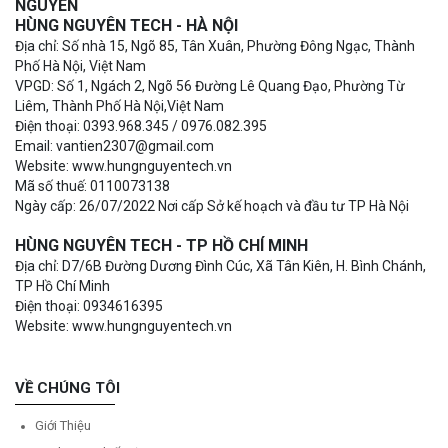
NGUYÊN
HÙNG NGUYÊN TECH - HÀ NỘI
Địa chỉ: Số nhà 15, Ngõ 85, Tân Xuân, Phường Đông Ngạc, Thành
Phố Hà Nội, Việt Nam
VPGD: Số 1, Ngách 2, Ngõ 56 Đường Lê Quang Đạo, Phường Từ
Liêm, Thành Phố Hà Nội,Việt Nam
Điện thoại: 0393.968.345 / 0976.082.395
Email: vantien2307@gmail.com
Website: www.hungnguyentech.vn
Mã số thuế: 0110073138
Ngày cấp: 26/07/2022 Nơi cấp Sở kế hoạch và đầu tư TP Hà Nội
HÙNG NGUYÊN TECH - TP HỒ CHÍ MINH
Địa chỉ: D7/6B Đường Dương Đình Cúc, Xã Tân Kiên, H. Bình Chánh,
TP Hồ Chí Minh
Điện thoại: 0934616395
Website: www.hungnguyentech.vn
VỀ CHÚNG TÔI
Giới Thiệu