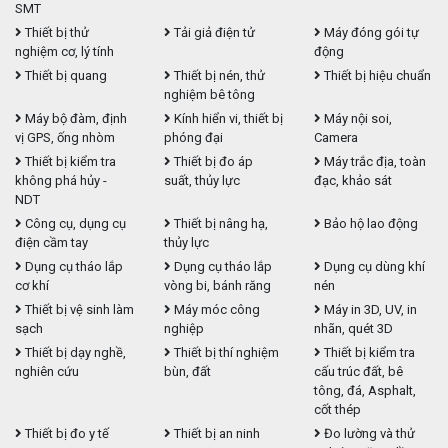
SMT
Thiết bị thử
Tải giả điện tử
Máy đóng gói tự
nghiệm cơ, lý tính
động
Thiết bị quang
Thiết bị nén, thử
Thiết bị hiệu chuẩn
nghiệm bê tông
Máy bộ đàm, định
Kính hiển vi, thiết bị
Máy nội soi,
vị GPS, ống nhòm
phóng đại
Camera
Thiết bị kiểm tra
Thiết bị đo áp
Máy trắc địa, toàn
không phá hủy -
suất, thủy lực
đạc, khảo sát
NDT
Công cụ, dụng cụ
Thiết bị nâng hạ,
Bảo hộ lao động
điện cầm tay
thủy lực
Dụng cụ tháo lắp
Dụng cụ tháo lắp
Dụng cụ dùng khí
cơ khí
vòng bi, bánh răng
nén
Thiết bị vệ sinh làm
Máy móc công
Máy in 3D, UV, in
sạch
nghiệp
nhãn, quét 3D
Thiết bị dạy nghề,
Thiết bị thí nghiệm
Thiết bị kiểm tra
nghiên cứu
bùn, đất
cấu trúc đất, bê
tông, đá, Asphalt,
cốt thép
Thiết bị đo y tế
Thiết bị an ninh
Đo lường và thử