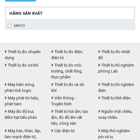
HÃNG SẢN XUẤT
MIKYO
Thiết bị đo chuyên
Thiết bị đo điện,
Thiết bị đo nhiệt
dụng
điện tử
độ
Thiết bị đo cơ khí
Thiết bị đo môi
Thiết bị thí nghiệm
trường, chất lỏng,
phòng Lab
thực phẩm
Máy hiện sóng,
Thiết bị đo và dò
Thiết bị thí nghiệm
phân tích logic
khí
điện
Máy phát tín hiệu,
Viễn thông -
Thiết bị tĩnh điện
phát hàm
Truyền hình
Máy đo độ bụi,
Thiết bị hút ẩm, tạo
Nguồn một chiều,
đếm hạt tiểu phân
ẩm, đo độ ẩm vật
xoay chiều
liệu, nông sản
Máy hàn, tháo, lắp,
Cân điện tử
Máy thử nghiệm
làm mạch điện tử,
pin và tụ