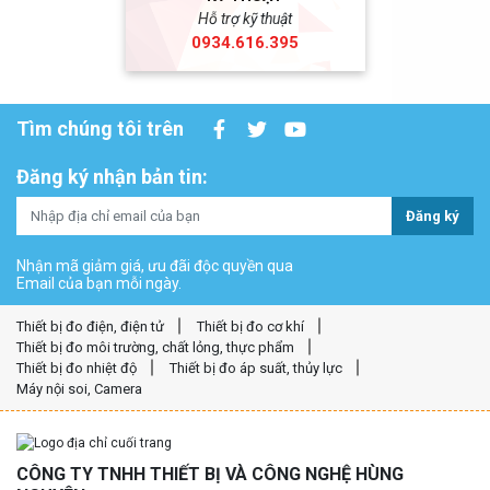
Hỗ trợ kỹ thuật
0934.616.395
Tìm chúng tôi trên
Đăng ký nhận bản tin:
Đăng ký
Nhận mã giảm giá, ưu đãi độc quyền qua
Email của bạn mỗi ngày.
Thiết bị đo điện, điện tử
Thiết bị đo cơ khí
Thiết bị đo môi trường, chất lỏng, thực phẩm
Thiết bị đo nhiệt độ
Thiết bị đo áp suất, thủy lực
Máy nội soi, Camera
CÔNG TY TNHH THIẾT BỊ VÀ CÔNG NGHỆ HÙNG