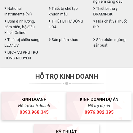
nghiệm xăng dầu
National
Thiết bị chế tạo
Thiết bị thú y
Instruments (NI)
khuôn mẫu
DRAMINSKI
Bơm định lượng,
THIẾT BỊ TỰ ĐỘNG
Hóa chất và Thuốc
cảm biến, bộ điều
HÓA
thử
khiển Online
Thiết bị chiếu sáng
Sản phẩm khác
Sản phẩm ngừng
LED/ UV
sản xuất
DỊCH VỤ PHỤ TRỢ
HÙNG NGUYÊN
HỖ TRỢ KINH DOANH
KINH DOANH
KINH DOANH DỰ ÁN
Hỗ trợ kinh doanh
Hỗ trợ dự án
0393.968.345
0976.082.395
KỸ THUẬT