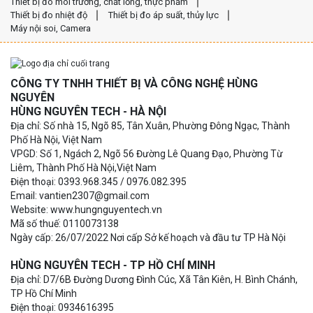
Thiết bị đo môi trường, chất lỏng, thực phẩm
Thiết bị đo nhiệt độ
Thiết bị đo áp suất, thủy lực
Máy nội soi, Camera
CÔNG TY TNHH THIẾT BỊ VÀ CÔNG NGHỆ HÙNG
NGUYÊN
HÙNG NGUYÊN TECH - HÀ NỘI
Địa chỉ: Số nhà 15, Ngõ 85, Tân Xuân, Phường Đông Ngạc, Thành
Phố Hà Nội, Việt Nam
VPGD: Số 1, Ngách 2, Ngõ 56 Đường Lê Quang Đạo, Phường Từ
Liêm, Thành Phố Hà Nội,Việt Nam
Điện thoại: 0393.968.345 / 0976.082.395
Email: vantien2307@gmail.com
Website: www.hungnguyentech.vn
Mã số thuế: 0110073138
Ngày cấp: 26/07/2022 Nơi cấp Sở kế hoạch và đầu tư TP Hà Nội
HÙNG NGUYÊN TECH - TP HỒ CHÍ MINH
Địa chỉ: D7/6B Đường Dương Đình Cúc, Xã Tân Kiên, H. Bình Chánh,
TP Hồ Chí Minh
Điện thoại: 0934616395