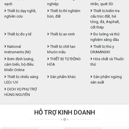
sạch
nghiệp
nhãn, quét 3D
Thiết bị dạy nghề,
Thiết bị thí nghiệm
Thiết bị kiểm tra
nghiên cứu
bùn, đất
cấu trúc đất, bê
tông, đá, Asphalt,
cốt thép
Thiết bị đo y tế
Thiết bị an ninh
Đo lường và thử
nghiệm xăng dầu
National
Thiết bị chế tạo
Thiết bị thú y
Instruments (NI)
khuôn mẫu
DRAMINSKI
Bơm định lượng,
THIẾT BỊ TỰ ĐỘNG
Hóa chất và Thuốc
cảm biến, bộ điều
HÓA
thử
khiển Online
Thiết bị chiếu sáng
Sản phẩm khác
Sản phẩm ngừng
LED/ UV
sản xuất
DỊCH VỤ PHỤ TRỢ
HÙNG NGUYÊN
HỖ TRỢ KINH DOANH