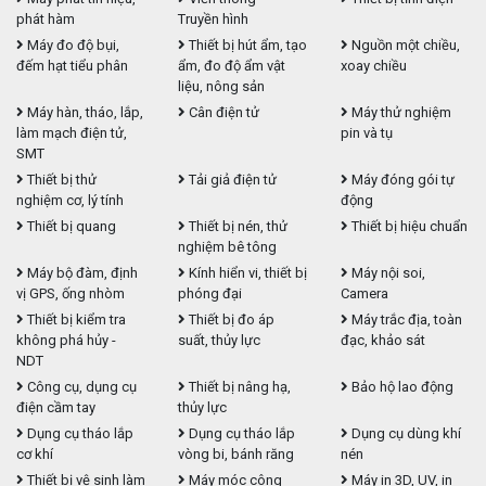
phát hàm
Truyền hình
Máy đo độ bụi,
Thiết bị hút ẩm, tạo
Nguồn một chiều,
đếm hạt tiểu phân
ẩm, đo độ ẩm vật
xoay chiều
liệu, nông sản
Máy hàn, tháo, lắp,
Cân điện tử
Máy thử nghiệm
làm mạch điện tử,
pin và tụ
SMT
Thiết bị thử
Tải giả điện tử
Máy đóng gói tự
nghiệm cơ, lý tính
động
Thiết bị quang
Thiết bị nén, thử
Thiết bị hiệu chuẩn
nghiệm bê tông
Máy bộ đàm, định
Kính hiển vi, thiết bị
Máy nội soi,
vị GPS, ống nhòm
phóng đại
Camera
Thiết bị kiểm tra
Thiết bị đo áp
Máy trắc địa, toàn
không phá hủy -
suất, thủy lực
đạc, khảo sát
NDT
Công cụ, dụng cụ
Thiết bị nâng hạ,
Bảo hộ lao động
điện cầm tay
thủy lực
Dụng cụ tháo lắp
Dụng cụ tháo lắp
Dụng cụ dùng khí
cơ khí
vòng bi, bánh răng
nén
Thiết bị vệ sinh làm
Máy móc công
Máy in 3D, UV, in