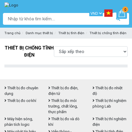
0
Trang chủ
Danh mục thiết bị
Thiết bị tĩnh điện
Thiết bị chống tĩnh điện
THIẾT BỊ CHỐNG TĨNH
ĐIỆN
Thiết bị đo chuyên
Thiết bị đo điện,
Thiết bị đo nhiệt
dụng
điện tử
độ
Thiết bị đo cơ khí
Thiết bị đo môi
Thiết bị thí nghiệm
trường, chất lỏng,
phòng Lab
thực phẩm
Máy hiện sóng,
Thiết bị đo và dò
Thiết bị thí nghiệm
phân tích logic
khí
điện
Máy phát tín hiệu,
Viễn thông -
Thiết bị tĩnh điện