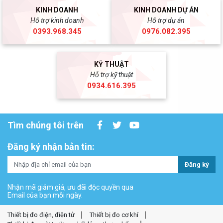
KINH DOANH
KINH DOANH DỰ ÁN
Hỗ trợ kinh doanh
Hỗ trợ dự án
0393.968.345
0976.082.395
KỸ THUẬT
Hỗ trợ kỹ thuật
0934.616.395
Tìm chúng tôi trên
Đăng ký nhận bản tin:
Đăng ký
Nhận mã giảm giá, ưu đãi độc quyền qua
Email của bạn mỗi ngày.
Thiết bị đo điện, điện tử
Thiết bị đo cơ khí