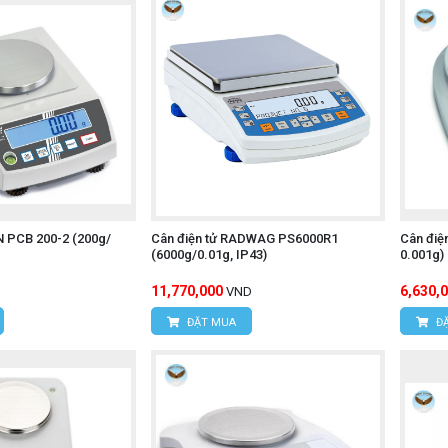
N PCB 200-2 (200g/
Cân điện tử RADWAG PS6000R1
Cân điệ
(6000g/0.01g, IP43)
0.001g)
11,770,000
6,630,
VND
ĐẶT MUA
ĐẶ