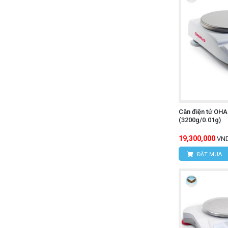
Cân điện tử OH
(3200g/0.01g)
19,300,000
VN
ĐẶT MUA