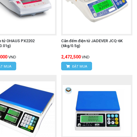
n tử OHAUS PX2202
Cân đếm điện tử JADEVER JCQ-6K
0.01g)
(6kg/0.5g)
,000
2,472,500
VND
VND
T MUA
ĐẶT MUA