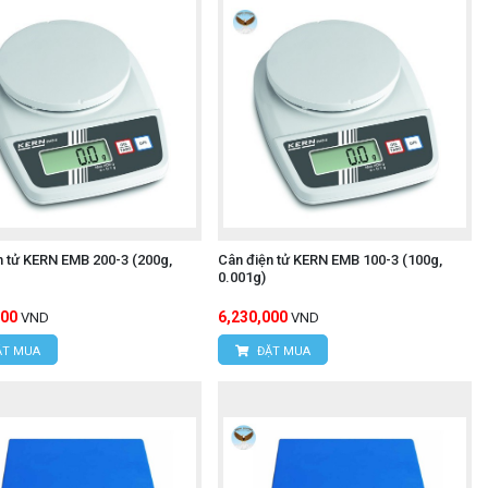
n tử KERN EMB 200-3 (200g,
Cân điện tử KERN EMB 100-3 (100g,
0.001g)
000
6,230,000
VND
VND
T MUA
ĐẶT MUA