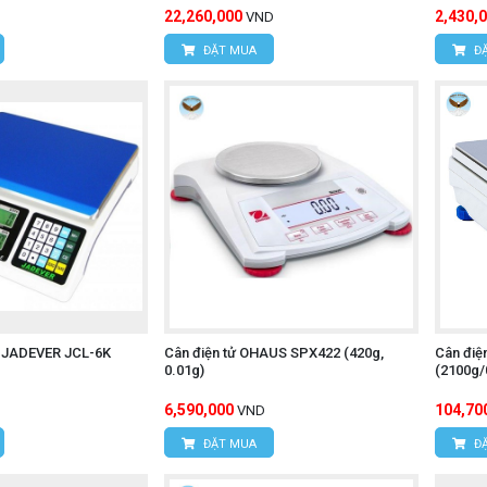
22,260,000
2,430,
VND
ĐẶT MUA
ĐẶ
ử JADEVER JCL-6K
Cân điện tử OHAUS SPX422 (420g,
Cân điệ
0.01g)
(2100g/
6,590,000
104,70
VND
ĐẶT MUA
ĐẶ