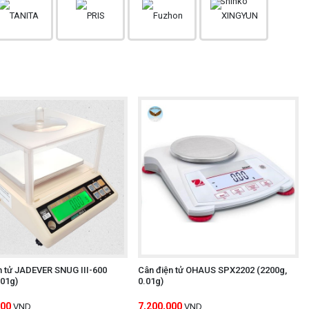
n tử JADEVER SNUG III-600
Cân điện tử OHAUS SPX2202 (2200g,
.01g)
0.01g)
500
7,200,000
VND
VND