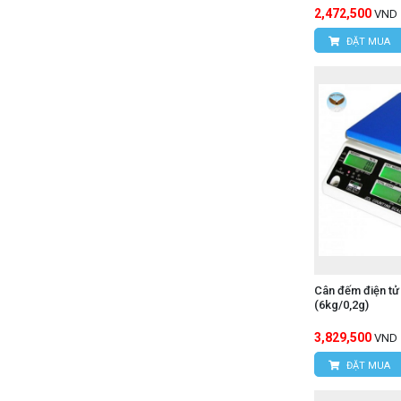
2,472,500
VND
ĐẶT MUA
Cân đếm điện t
(6kg/0,2g)
3,829,500
VND
ĐẶT MUA