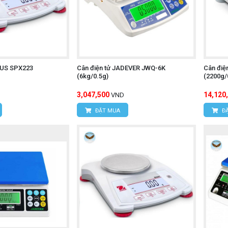
AUS SPX223
Cân điện tử JADEVER JWQ-6K
Cân điệ
(6kg/0.5g)
(2200g/
3,047,500
14,120
VND
ĐẶT MUA
ĐẶ