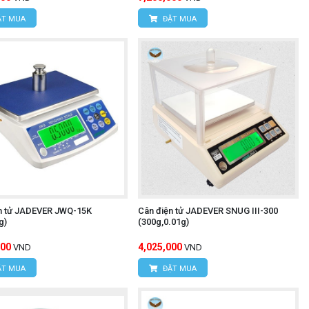
T MUA
ĐẶT MUA
n tử JADEVER JWQ-15K
Cân điện tử JADEVER SNUG III-300
g)
(300g,0.01g)
500
4,025,000
VND
VND
T MUA
ĐẶT MUA