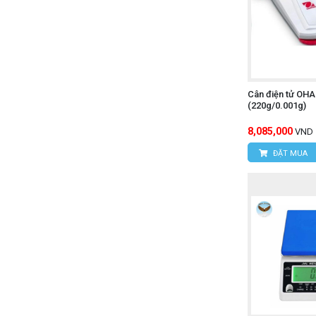
Cân điện tử OH
(220g/0.001g)
8,085,000
VND
ĐẶT MUA