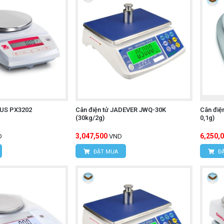
AUS PX3202
Cân điện tử JADEVER JWQ-30K
Cân điệ
(30kg/2g)
0,1g)
3,047,500
6,250,
D
VND
ĐẶT MUA
ĐẶ