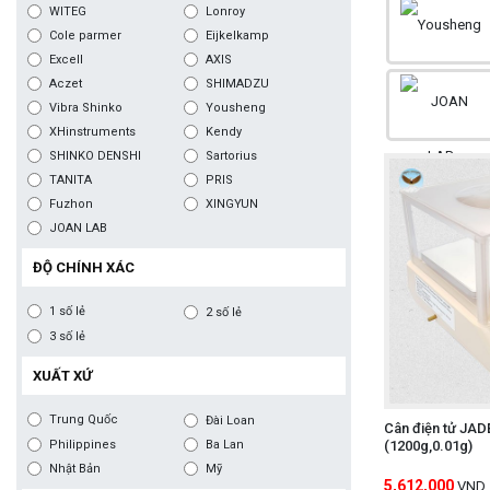
WITEG
Lonroy
Cole parmer
Eijkelkamp
Excell
AXIS
Aczet
SHIMADZU
Vibra Shinko
Yousheng
XHinstruments
Kendy
SHINKO DENSHI
Sartorius
TANITA
PRIS
Fuzhon
XINGYUN
JOAN LAB
ĐỘ CHÍNH XÁC
1 số lẻ
2 số lẻ
3 số lẻ
XUẤT XỨ
Trung Quốc
Đài Loan
Cân điện tử JAD
Philippines
Ba Lan
(1200g,0.01g)
Nhật Bản
Mỹ
5,612,000
VND