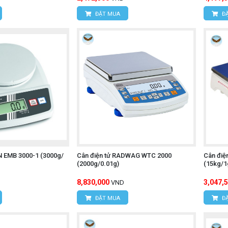
ĐẶT MUA
ĐẶ
N EMB 3000-1 (3000g/
Cân điện tử RADWAG WTC 2000
Cân điệ
(2000g/0.01g)
(15kg/1
8,830,000
3,047,
VND
ĐẶT MUA
ĐẶ