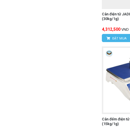
Cân điện tử JA
(30kg/1g)
4,312,500
VND
ĐẶT MUA
Cân đếm điện t
(15kg/1g)