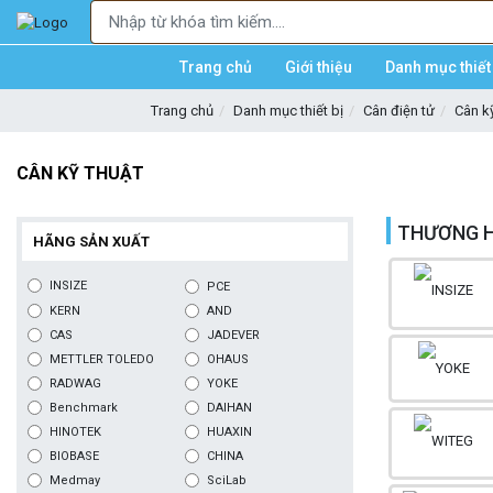
Trang chủ
Giới thiệu
Danh mục thiết 
Trang chủ
Danh mục thiết bị
Cân điện tử
Cân kỹ
CÂN KỸ THUẬT
THƯƠNG H
HÃNG SẢN XUẤT
INSIZE
PCE
KERN
AND
CAS
JADEVER
METTLER TOLEDO
OHAUS
RADWAG
YOKE
Benchmark
DAIHAN
HINOTEK
HUAXIN
BIOBASE
CHINA
Medmay
SciLab