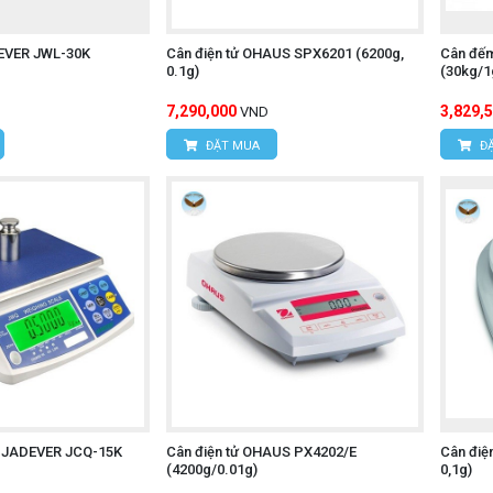
DEVER JWL-30K
Cân điện tử OHAUS SPX6201 (6200g,
Cân đếm
0.1g)
(30kg/1
7,290,000
3,829,
VND
ĐẶT MUA
ĐẶ
ử JADEVER JCQ-15K
Cân điện tử OHAUS PX4202/E
Cân điệ
(4200g/0.01g)
0,1g)