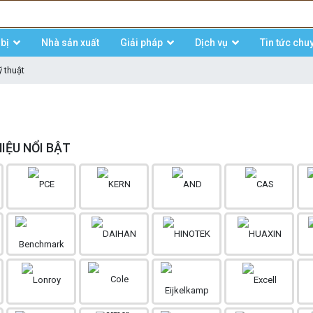
bị
Nhà sản xuất
Giải pháp
Dịch vụ
Tin tức chu
 thuật
IỆU NỔI BẬT