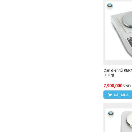
Cân điện tử KER
0,01g)
7,900,000
VND
ĐẶT MUA