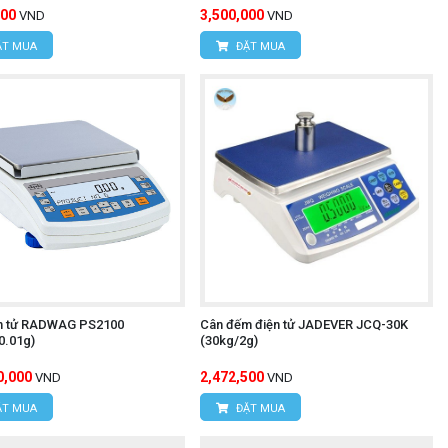
000
3,500,000
VND
VND
T MUA
ĐẶT MUA
n tử RADWAG PS2100
Cân đếm điện tử JADEVER JCQ-30K
0.01g)
(30kg/2g)
0,000
2,472,500
VND
VND
T MUA
ĐẶT MUA