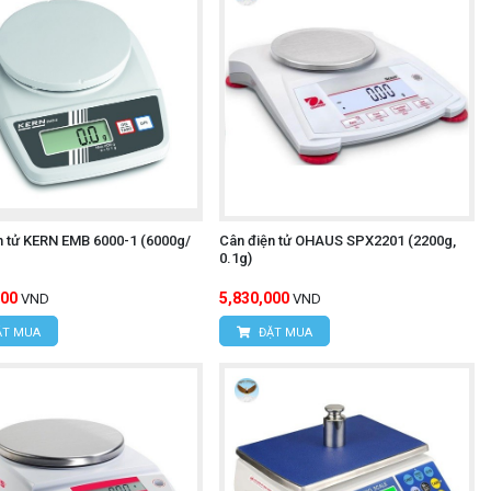
n tử KERN EMB 6000-1 (6000g/
Cân điện tử OHAUS SPX2201 (2200g,
0.1g)
000
5,830,000
VND
VND
T MUA
ĐẶT MUA