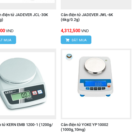
 điện tử JADEVER JCL-30K
Cân điện tử JADEVER JWL-6K
g)
(6kg/0.2g)
500
4,312,500
VND
VND
T MUA
ĐẶT MUA
n tử KERN EMB 1200-1 (1200g/
Cân điện tử YOKE YP10002
(1000g,10mg)