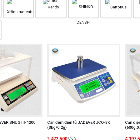
EVER SNUG III-1200
Cân đếm điện tử JADEVER JCQ-3K
Cân điệ
(3kg/0.2g)
(600g,0
2,472,500
4,197,
VND