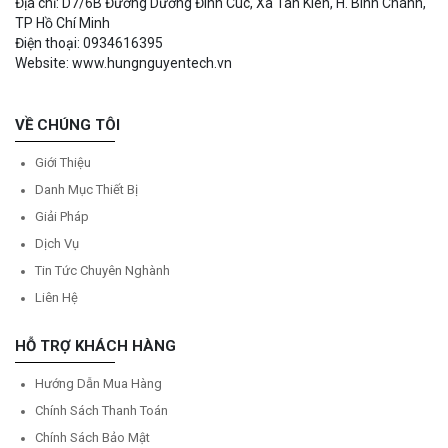
Địa chỉ: D7/6B Đường Dương Đình Cúc, Xã Tân Kiên, H. Bình Chánh,
TP Hồ Chí Minh
Điện thoại: 0934616395
Website: www.hungnguyentech.vn
VỀ CHÚNG TÔI
Giới Thiệu
Danh Mục Thiết Bị
Giải Pháp
Dịch Vụ
Tin Tức Chuyên Nghành
Liên Hệ
HỖ TRỢ KHÁCH HÀNG
Hướng Dẫn Mua Hàng
Chính Sách Thanh Toán
Chính Sách Bảo Mật