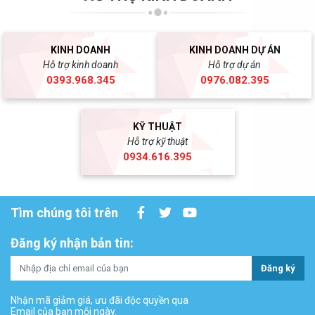
KINH DOANH
KINH DOANH DỰ ÁN
Hỗ trợ kinh doanh
Hỗ trợ dự án
0393.968.345
0976.082.395
KỸ THUẬT
Hỗ trợ kỹ thuật
0934.616.395
Tìm chúng tôi trên
Đăng ký nhận bản tin:
Đăng ký
Nhận mã giảm giá, ưu đãi độc quyền qua
Email của bạn mỗi ngày.