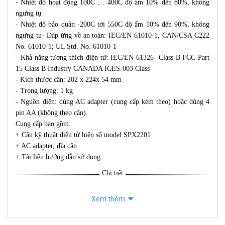
- Nhiệt độ hoạt động 100C … 400C độ ẩm 10% đến 80%, không
ngưng tụ
- Nhiệt độ bảo quản -200C tới 550C độ ẩm 10% đến 90%, không
ngưng tụ- Đáp ứng về an toàn: IEC/EN 61010-1, CAN/CSA C222
No. 61010-1; UL Std. No. 61010-1
- Khả năng tương thích điện từ: IEC/EN 61326- Class B FCC Part
15 Class B Industry CANADA ICES-003 Class
- Kích thước cân: 202 x 224x 54 mm
- Trọng lượng: 1 kg
- Nguồn điện: dùng AC adapter (cung cấp kèm theo) hoặc dùng 4
pin AA (không theo cân).
Cung cấp bao gồm:
+ Cân kỹ thuật điện tử hiện số model SPX2201
+ AC adapter, đĩa cân
+ Tài liệu hướng dẫn sử dụng
Chi tiết
Xem thêm