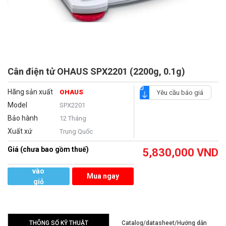
Cân điện tử OHAUS SPX2201 (2200g, 0.1g)
Hãng sản xuất
OHAUS
Yêu cầu báo giá
Model
SPX2201
Bảo hành
12 Tháng
Xuất xứ
Trung Quốc
Giá (chưa bao gồm thuế)
5,830,000
VND
Thêm
vào
Mua ngay
giỏ
hàng
THÔNG SỐ KỸ THUẬT
Catalog/datasheet/Hướng dẫn