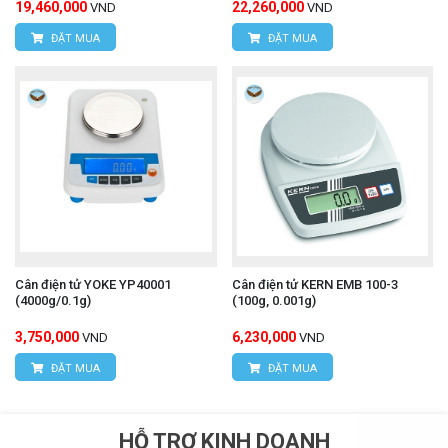
19,460,000
22,260,000
VND
VND
ĐẶT MUA
ĐẶT MUA
Cân điện tử YOKE YP40001
Cân điện tử KERN EMB 100-3
(4000g/0.1g)
(100g, 0.001g)
3,750,000
6,230,000
VND
VND
ĐẶT MUA
ĐẶT MUA
HỖ TRỢ KINH DOANH