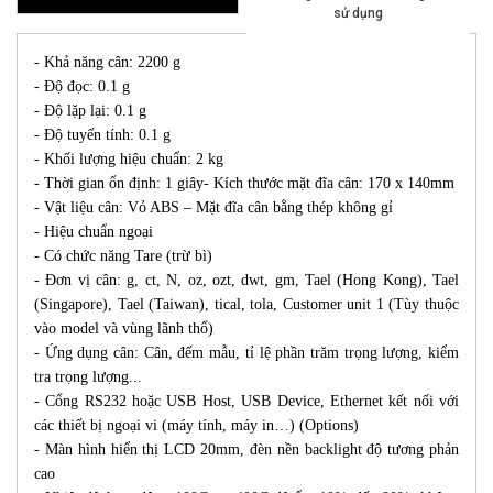
sử dụng
- Khả năng cân: 2200 g
- Độ đọc: 0.1 g
- Độ lặp lại: 0.1 g
- Độ tuyến tính: 0.1 g
- Khối lượng hiệu chuẩn: 2 kg
- Thời gian ổn định: 1 giây- Kích thước mặt đĩa cân: 170 x 140mm
- Vật liệu cân: Vỏ ABS – Mặt đĩa cân bằng thép không gỉ
- Hiệu chuẩn ngoại
- Có chức năng Tare (trừ bì)
- Đơn vị cân: g, ct, N, oz, ozt, dwt, gm, Tael (Hong Kong), Tael
(Singapore), Tael (Taiwan), tical, tola, Customer unit 1 (Tùy thuộc
vào model và vùng lãnh thổ)
- Ứng dụng cân: Cân, đếm mẫu, tỉ lệ phần trăm trọng lượng, kiểm
tra trọng lượng...
- Cổng RS232 hoặc USB Host, USB Device, Ethernet kết nối với
các thiết bị ngoại vi (máy tính, máy in…) (Options)
- Màn hình hiển thị LCD 20mm, đèn nền backlight độ tương phản
cao