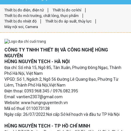
Thiết bị đo điện, điện tử
Thiết bị đo cơ khí
Thiết bị đo môi trường, chất lỏng, thực phẩm
Thiết bị đo nhiệt độ
Thiết bị đo áp suất, thủy lực
Máy nội soi, Camera
CÔNG TY TNHH THIẾT BỊ VÀ CÔNG NGHỆ HÙNG
NGUYÊN
HÙNG NGUYÊN TECH - HÀ NỘI
Địa chỉ: Số nhà 15, Ngõ 85, Tân Xuân, Phường Đông Ngạc, Thành
Phố Hà Nội, Việt Nam
VPGD: Số 1, Ngách 2, Ngõ 56 Đường Lê Quang Đạo, Phường Từ
Liêm, Thành Phố Hà Nội,Việt Nam
Điện thoại: 0393.968.345 / 0976.082.395
Email: vantien2307@gmail.com
Website: www.hungnguyentech.vn
Mã số thuế: 0110073138
Ngày cấp: 26/07/2022 Nơi cấp Sở kế hoạch và đầu tư TP Hà Nội
HÙNG NGUYÊN TECH - TP HỒ CHÍ MINH