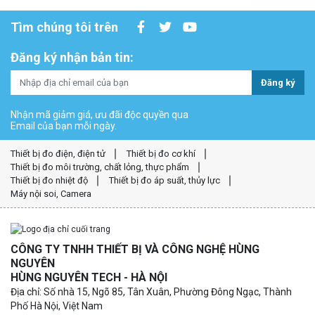
Tìm chúng tôi trên
Đăng ký nhận bản tin:
Đăng ký
Nhận mã giảm giá, ưu đãi độc quyền qua
Email của bạn mỗi ngày.
Thiết bị đo điện, điện tử
Thiết bị đo cơ khí
Thiết bị đo môi trường, chất lỏng, thực phẩm
Thiết bị đo nhiệt độ
Thiết bị đo áp suất, thủy lực
Máy nội soi, Camera
CÔNG TY TNHH THIẾT BỊ VÀ CÔNG NGHỆ HÙNG
NGUYÊN
HÙNG NGUYÊN TECH - HÀ NỘI
Địa chỉ: Số nhà 15, Ngõ 85, Tân Xuân, Phường Đông Ngạc, Thành
Phố Hà Nội, Việt Nam