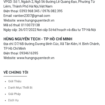
VPGD: Số 1, Ngách 2, Ngõ 56 Đường Lê Quang Đạo, Phường Từ
Liêm, Thành Phố Hà Nội,Việt Nam
Điện thoại: 0393.968.345 / 0976.082.395
Email: vantien2307@gmail.com
Website: www.hungnguyentech.vn
Mã số thuế: 0110073138
Ngày cấp: 26/07/2022 Nơi cấp Sở kế hoạch và đầu tư TP Hà Nội
HÙNG NGUYÊN TECH - TP HỒ CHÍ MINH
Địa chỉ: D7/6B Đường Dương Đình Cúc, Xã Tân Kiên, H. Bình Chánh,
TP Hồ Chí Minh
Điện thoại: 0934616395
Website: www.hungnguyentech.vn
VỀ CHÚNG TÔI
Giới Thiệu
Danh Mục Thiết Bị
Giải Pháp
Dịch Vụ