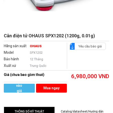
Cân điện tử OHAUS SPX1202 (1200g, 0.01g)
Hãng sản xuất
OHAUS
Yêu cầu báo giá
Model
SPX1202
Bảo hành
12 Tháng
Xuất xứ
Trung Quốc
Giá (chưa bao gồm thuế)
6,980,000
VND
Thêm
vào
Mua ngay
giỏ
hàng
THÔNG SỐ KỸ THUẬT
Catalog/datasheet/Hướng dẫn