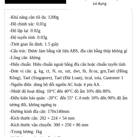
sử dụng
-Khả năng cân tối đa: 1200g
-Độ chính xác: 0,01g
-Độ lặp lại: 0.02g
-Độ tuyến tính: 0.03g
-Thời gian ổn định: 1.5 giây
-Cấu trúc: Được làm bằng vật liệu ABS, đĩa cân bằng thép không gỉ
-Lồng cân: không
-Hiệu chuẩn: Hiệu chuẩn ngoài bằng đĩa cân hoặc chuẩn tuyến tính.
-Đơn vị cân: g, kg, ct, N, oz, ozt, dwt, lb, lb:oz, grn,Tael (Hồng
Kông), Tael (Singapore), Tael (Đài Loan), tical, tola, Customer 1
-Nguồn điện: dùng bộ đổi nguồn AC hoặc 4 pin AA.
-Nhiệt độ hoạt động: 10°C đến 40°C độ ẩm 10% đến 80%.
-Điều kiện bảo quản: -20°C đến 55° C ở mức 10% đến 90% độ ẩm
tương đối, không ngưng tụ
-Đường kính đĩa cân: 170x140mm
-Kích thước cân: 202 × 224 × 54 mm
-Kích thước vận chuyển: 300 × 250 × 86 mm
-Trọng lượng: 1kg