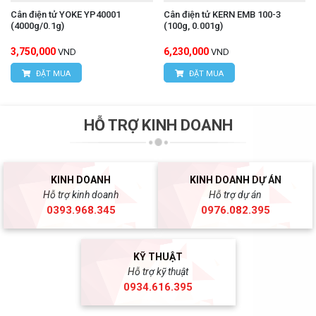
Cân điện tử YOKE YP40001
Cân điện tử KERN EMB 100-3
(4000g/0.1g)
(100g, 0.001g)
3,750,000
6,230,000
VND
VND
ĐẶT MUA
ĐẶT MUA
HỖ TRỢ KINH DOANH
KINH DOANH
KINH DOANH DỰ ÁN
Hỗ trợ kinh doanh
Hỗ trợ dự án
0393.968.345
0976.082.395
KỸ THUẬT
Hỗ trợ kỹ thuật
0934.616.395