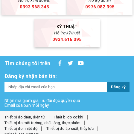
Hỗ trợ kinh doanh
Hỗ trợ dự án
0393.968.345
0976.082.395
KỸ THUẬT
Hỗ trợ kỹ thuật
0934.616.395
Tìm chúng tôi trên
Đăng ký nhận bản tin:
Đăng ký
Nhận mã giảm giá, ưu đãi độc quyền qua
Email của bạn mỗi ngày.
Thiết bị đo điện, điện tử
Thiết bị đo cơ khí
Thiết bị đo môi trường, chất lỏng, thực phẩm
Thiết bị đo nhiệt độ
Thiết bị đo áp suất, thủy lực