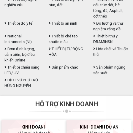
nghiên cứu
bùn, đất
cấu trúc đất, bê
tông, đá, Asphalt,
cốt thép
Thiết bị đo y tế
Thiết bị an ninh
Đo lường và thử
nghiệm xăng dầu
National
Thiết bị chế tạo
Thiết bị thú y
Instruments (NI)
khuôn mẫu
DRAMINSKI
Bơm định lượng,
THIẾT BỊ TỰ ĐỘNG
Hóa chất và Thuốc
cảm biến, bộ điều
HÓA
thử
khiển Online
Thiết bị chiếu sáng
Sản phẩm khác
Sản phẩm ngừng
LED/ UV
sản xuất
DỊCH VỤ PHỤ TRỢ
HÙNG NGUYÊN
HỖ TRỢ KINH DOANH
KINH DOANH
KINH DOANH DỰ ÁN