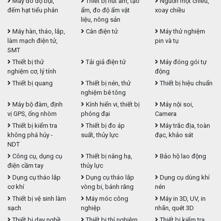
Máy đo độ bụi,
Thiết bị hút ẩm, tạo
Nguồn một chiều,
đếm hạt tiểu phân
ẩm, đo độ ẩm vật
xoay chiều
liệu, nông sản
Máy hàn, tháo, lắp,
Cân điện tử
Máy thử nghiệm
làm mạch điện tử,
pin và tụ
SMT
Thiết bị thử
Tải giả điện tử
Máy đóng gói tự
nghiệm cơ, lý tính
động
Thiết bị quang
Thiết bị nén, thử
Thiết bị hiệu chuẩn
nghiệm bê tông
Máy bộ đàm, định
Kính hiển vi, thiết bị
Máy nội soi,
vị GPS, ống nhòm
phóng đại
Camera
Thiết bị kiểm tra
Thiết bị đo áp
Máy trắc địa, toàn
không phá hủy -
suất, thủy lực
đạc, khảo sát
NDT
Công cụ, dụng cụ
Thiết bị nâng hạ,
Bảo hộ lao động
điện cầm tay
thủy lực
Dụng cụ tháo lắp
Dụng cụ tháo lắp
Dụng cụ dùng khí
cơ khí
vòng bi, bánh răng
nén
Thiết bị vệ sinh làm
Máy móc công
Máy in 3D, UV, in
sạch
nghiệp
nhãn, quét 3D
Thiết bị dạy nghề,
Thiết bị thí nghiệm
Thiết bị kiểm tra