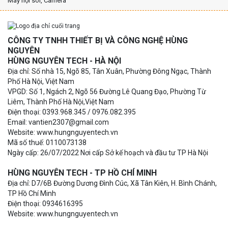
Máy nội soi, Camera
CÔNG TY TNHH THIẾT BỊ VÀ CÔNG NGHỆ HÙNG
NGUYÊN
HÙNG NGUYÊN TECH - HÀ NỘI
Địa chỉ: Số nhà 15, Ngõ 85, Tân Xuân, Phường Đông Ngạc, Thành
Phố Hà Nội, Việt Nam
VPGD: Số 1, Ngách 2, Ngõ 56 Đường Lê Quang Đạo, Phường Từ
Liêm, Thành Phố Hà Nội,Việt Nam
Điện thoại: 0393.968.345 / 0976.082.395
Email: vantien2307@gmail.com
Website: www.hungnguyentech.vn
Mã số thuế: 0110073138
Ngày cấp: 26/07/2022 Nơi cấp Sở kế hoạch và đầu tư TP Hà Nội
HÙNG NGUYÊN TECH - TP HỒ CHÍ MINH
Địa chỉ: D7/6B Đường Dương Đình Cúc, Xã Tân Kiên, H. Bình Chánh,
TP Hồ Chí Minh
Điện thoại: 0934616395
Website: www.hungnguyentech.vn