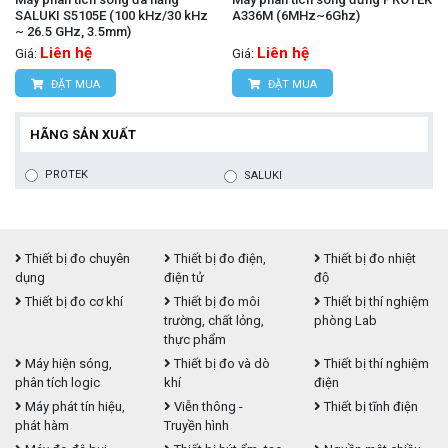
SALUKI S5105E (100 kHz/30 kHz
A336M (6MHz~6Ghz)
~ 26.5 GHz, 3.5mm)
Liên hệ
Liên hệ
Giá:
Giá:
ĐẶT MUA
ĐẶT MUA
HÃNG SẢN XUẤT
PROTEK
SALUKI
Thiết bị đo chuyên
Thiết bị đo điện,
Thiết bị đo nhiệt
dụng
điện tử
độ
Thiết bị đo cơ khí
Thiết bị đo môi
Thiết bị thí nghiệm
trường, chất lỏng,
phòng Lab
thực phẩm
Máy hiện sóng,
Thiết bị đo và dò
Thiết bị thí nghiệm
phân tích logic
khí
điện
Máy phát tín hiệu,
Viễn thông -
Thiết bị tĩnh điện
phát hàm
Truyền hình