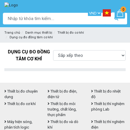
0
Trang chủ
Danh mục thiết bị
Thiết bị đo cơ khí
Dụng cụ đo đồng tâm cơ khí
DỤNG CỤ ĐO ĐỒNG
TÂM CƠ KHÍ
Thiết bị đo chuyên
Thiết bị đo điện,
Thiết bị đo nhiệt
dụng
điện tử
độ
Thiết bị đo cơ khí
Thiết bị đo môi
Thiết bị thí nghiệm
trường, chất lỏng,
phòng Lab
thực phẩm
Máy hiện sóng,
Thiết bị đo và dò
Thiết bị thí nghiệm
phân tích logic
khí
điện