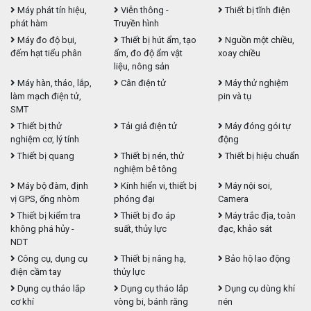
Máy phát tín hiệu,
Viễn thông -
Thiết bị tĩnh điện
phát hàm
Truyền hình
Máy đo độ bụi,
Thiết bị hút ẩm, tạo
Nguồn một chiều,
đếm hạt tiểu phân
ẩm, đo độ ẩm vật
xoay chiều
liệu, nông sản
Máy hàn, tháo, lắp,
Cân điện tử
Máy thử nghiệm
làm mạch điện tử,
pin và tụ
SMT
Thiết bị thử
Tải giả điện tử
Máy đóng gói tự
nghiệm cơ, lý tính
động
Thiết bị quang
Thiết bị nén, thử
Thiết bị hiệu chuẩn
nghiệm bê tông
Máy bộ đàm, định
Kính hiển vi, thiết bị
Máy nội soi,
vị GPS, ống nhòm
phóng đại
Camera
Thiết bị kiểm tra
Thiết bị đo áp
Máy trắc địa, toàn
không phá hủy -
suất, thủy lực
đạc, khảo sát
NDT
Công cụ, dụng cụ
Thiết bị nâng hạ,
Bảo hộ lao động
điện cầm tay
thủy lực
Dụng cụ tháo lắp
Dụng cụ tháo lắp
Dụng cụ dùng khí
cơ khí
vòng bi, bánh răng
nén