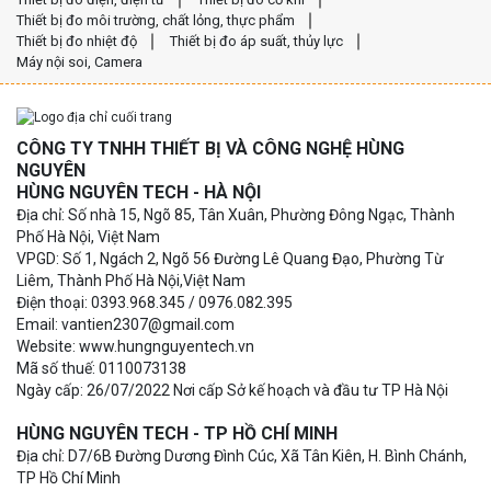
Thiết bị đo môi trường, chất lỏng, thực phẩm
Thiết bị đo nhiệt độ
Thiết bị đo áp suất, thủy lực
Máy nội soi, Camera
CÔNG TY TNHH THIẾT BỊ VÀ CÔNG NGHỆ HÙNG
NGUYÊN
HÙNG NGUYÊN TECH - HÀ NỘI
Địa chỉ: Số nhà 15, Ngõ 85, Tân Xuân, Phường Đông Ngạc, Thành
Phố Hà Nội, Việt Nam
VPGD: Số 1, Ngách 2, Ngõ 56 Đường Lê Quang Đạo, Phường Từ
Liêm, Thành Phố Hà Nội,Việt Nam
Điện thoại: 0393.968.345 / 0976.082.395
Email: vantien2307@gmail.com
Website: www.hungnguyentech.vn
Mã số thuế: 0110073138
Ngày cấp: 26/07/2022 Nơi cấp Sở kế hoạch và đầu tư TP Hà Nội
HÙNG NGUYÊN TECH - TP HỒ CHÍ MINH
Địa chỉ: D7/6B Đường Dương Đình Cúc, Xã Tân Kiên, H. Bình Chánh,
TP Hồ Chí Minh