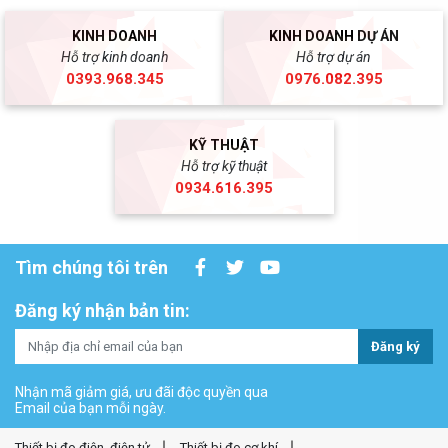
KINH DOANH
KINH DOANH DỰ ÁN
Hỗ trợ kinh doanh
Hỗ trợ dự án
0393.968.345
0976.082.395
KỸ THUẬT
Hỗ trợ kỹ thuật
0934.616.395
Tìm chúng tôi trên
Đăng ký nhận bản tin:
Đăng ký
Nhận mã giảm giá, ưu đãi độc quyền qua
Email của bạn mỗi ngày.
Thiết bị đo điện, điện tử
Thiết bị đo cơ khí