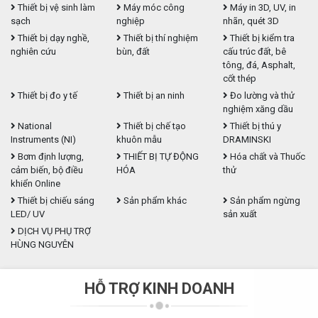
Thiết bị vệ sinh làm
Máy móc công
Máy in 3D, UV, in
sạch
nghiệp
nhãn, quét 3D
Thiết bị dạy nghề,
Thiết bị thí nghiệm
Thiết bị kiểm tra
nghiên cứu
bùn, đất
cấu trúc đất, bê
tông, đá, Asphalt,
cốt thép
Thiết bị đo y tế
Thiết bị an ninh
Đo lường và thử
nghiệm xăng dầu
National
Thiết bị chế tạo
Thiết bị thú y
Instruments (NI)
khuôn mẫu
DRAMINSKI
Bơm định lượng,
THIẾT BỊ TỰ ĐỘNG
Hóa chất và Thuốc
cảm biến, bộ điều
HÓA
thử
khiển Online
Thiết bị chiếu sáng
Sản phẩm khác
Sản phẩm ngừng
LED/ UV
sản xuất
DỊCH VỤ PHỤ TRỢ
HÙNG NGUYÊN
HỖ TRỢ KINH DOANH